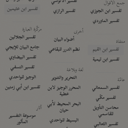
تفسير الآلوسي
جمع الأقوال
تفسير ابن عثيمين
تفسير ابن الجوزي
تفسير الرازي
تفسير الماوردي
مركَّزة العبارة
أخرى
تفسير الجلالين
أضواء البيان
منتقاة
جامع البيان للإيجي
تفسير ابن القيم
نظم الدرر للبقاعي
تفسير البيضاوي
تفسير ابن تيمية
تفسير النسفي
لغة وبلاغة
الوجيز للواحدي
التحرير والتنوير
عامّة
تفسير ابن أبي زمنين
تفسير السمعاني
المحرر الوجيز لابن
عطية
تفسير مكّي
البحر المحيط لأبي
آثار
محاسن التأويل
حيان
للقاسمي
موسوعة التفسير
البسيط للواحدي
المأثور
تفسير الثعالبي