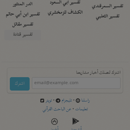
تفسير أبي السعود
الدر المنثور
تفسير السمرقندي
الكشاف للزمخشري
تفسير ابن أبي حاتم
تفسير الثعلبي
تفسير مقاتل
تفسير قتادة
اشترك لتصلك أخبار مشاريعنا
اشترك
راسلنا
•
تليجرام
•
تويتر
تعليمات
•
عن الباحث القرآني
أندرويد
أيفون