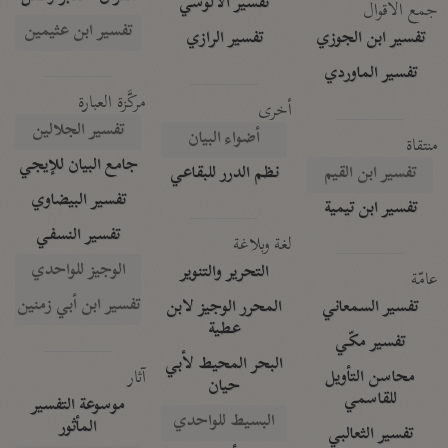
تفسير الآلوسي
جمع الأقوال
تفسير ابن عثيمين
تفسير ابن الجوزي
تفسير الرازي
تفسير الماوردي
مركَّزة العبارة
أخرى
تفسير الجلالين
أضواء البيان
منتقاة
جامع البيان للإيجي
تفسير ابن القيم
نظم الدرر للبقاعي
تفسير البيضاوي
تفسير ابن تيمية
تفسير النسفي
لغة وبلاغة
الوجيز للواحدي
التحرير والتنوير
عامّة
تفسير ابن أبي زمنين
تفسير السمعاني
المحرر الوجيز لابن
عطية
تفسير مكّي
البحر المحيط لأبي
آثار
محاسن التأويل
حيان
للقاسمي
موسوعة التفسير
البسيط للواحدي
المأثور
تفسير الثعالبي