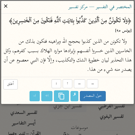
ساهم معنا في نشر القرآن والعلم الشرعي
✕
المختصر في التفسير — مركز تفسير
الباحث القرآني
﴿وَلَا تَكُونَنَّ مِنَ ٱلَّذِینَ كَذَّبُوا۟ بِـَٔایَـٰتِ ٱللَّهِ فَتَكُونَ مِنَ ٱلۡخَـٰسِرِینَ﴾ 
[يونس ٩٥]
بحث
تفسير
علوم
مصاحف
معاجم
ولا تكونن من الذين كذبوا بحجج الله وبراهينه فتكون بذلك من 
الخاسرين الذين خسروا أنفسهم بإيرادها موارد الهلاك بسبب كفرهم، وكل 
هذا التحذير لبيان خطورة الشك والتكذيب، وإلّا فإن النبي معصوم عن أن 
Type 2 or more characters for results.
يصدر منه شيء من هذا.
Type 1 or more
أمّهات
عامّة
معاصرة
characters for results.
→
←
↑
↓
أغلق
تفسير الطبري
فتح البيان للقنوجي
الميسر
تفسير ابن كثير
فتح القدير للشوكاني
المختصر في
حول المصدر
ا+
ا-
التفسير
تفسير القرطبي
تفسير ابن جزي
تفسير السعدي
تفسير البغوي
أيسر التفاسير
موسوعات
القرآن – تدبر وعمل