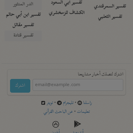
تفسير أبي السعود
الدر المنثور
تفسير السمرقندي
الكشاف للزمخشري
تفسير ابن أبي حاتم
تفسير الثعلبي
تفسير مقاتل
تفسير قتادة
اشترك لتصلك أخبار مشاريعنا
اشترك
راسلنا
•
تليجرام
•
تويتر
تعليمات
•
عن الباحث القرآني
أندرويد
أيفون