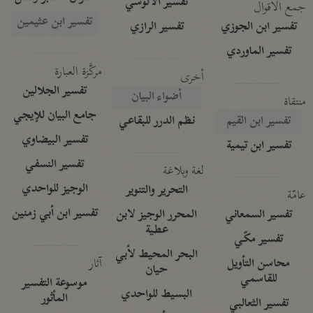
تفسير الآلوسي
جمع الأقوال
تفسير ابن عثيمين
تفسير ابن الجوزي
تفسير الرازي
تفسير الماوردي
مركَّزة العبارة
أخرى
تفسير الجلالين
أضواء البيان
منتقاة
جامع البيان للإيجي
تفسير ابن القيم
نظم الدرر للبقاعي
تفسير البيضاوي
تفسير ابن تيمية
تفسير النسفي
لغة وبلاغة
الوجيز للواحدي
التحرير والتنوير
عامّة
تفسير ابن أبي زمنين
تفسير السمعاني
المحرر الوجيز لابن
عطية
تفسير مكّي
البحر المحيط لأبي
آثار
محاسن التأويل
حيان
للقاسمي
موسوعة التفسير
البسيط للواحدي
المأثور
تفسير الثعالبي