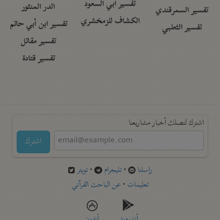
تفسير أبي السعود
الدر المنثور
تفسير السمرقندي
الكشاف للزمخشري
تفسير ابن أبي حاتم
تفسير الثعلبي
تفسير مقاتل
تفسير قتادة
اشترك لتصلك أخبار مشاريعنا
اشترك
راسلنا
•
تليجرام
•
تويتر
تعليمات
•
عن الباحث القرآني
أندرويد
أيفون