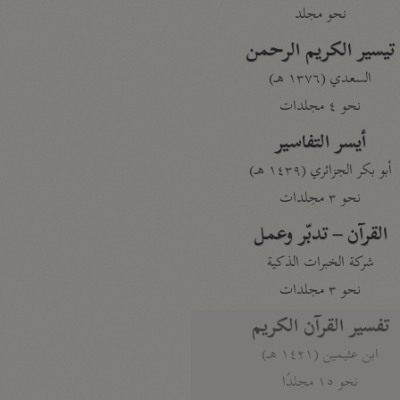
نحو مجلد
تيسير الكريم الرحمن
السعدي (١٣٧٦ هـ)
نحو ٤ مجلدات
أيسر التفاسير
أبو بكر الجزائري (١٤٣٩ هـ)
نحو ٣ مجلدات
القرآن – تدبّر وعمل
شركة الخبرات الذكية
نحو ٣ مجلدات
تفسير القرآن الكريم
ابن عثيمين (١٤٢١ هـ)
نحو ١٥ مجلدًا