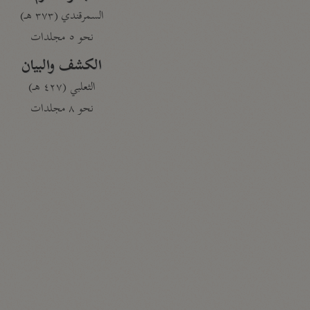
السمرقندي (٣٧٣ هـ)
نحو ٥ مجلدات
الكشف والبيان
الثعلبي (٤٢٧ هـ)
نحو ٨ مجلدات