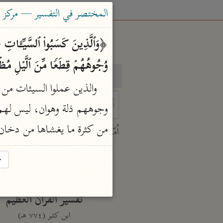
المختصر في التفسير — مركز ت
وُجُوهُهُمۡ قِطَعࣰا مِّنَ ٱلَّیۡلِ مُظۡل
بحث
تفسير
 characters for results.
من كثرة ما يغشاها من دخان 
أمّهات
جامع البيان
→
ابن جرير الطبري (٣١٠ هـ)
نحو ٢٨ مجلدًا
تفسير القرآن العظيم
ابن كثير (٧٧٤ هـ)