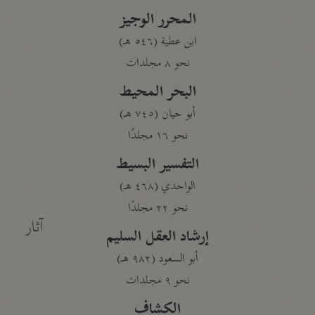
المحرر الوجيز
ابن عطية (٥٤٦ هـ)
نحو ٨ مجلدات
البحر المحيط
أبو حيان (٧٤٥ هـ)
نحو ١٦ مجلدًا
التفسير البسيط
الواحدي (٤٦٨ هـ)
نحو ٢٢ مجلدًا
آثار
إرشاد العقل السليم
أبو السعود (٩٨٢ هـ)
نحو ٩ مجلدات
الكشاف