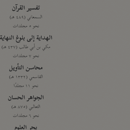
تفسير القرآن
السمعاني (٤٨٩ هـ)
نحو ٥ مجلدات
الهداية إلى بلوغ النهاية
مكي بن أبي طالب (٤٣٧ هـ)
نحو ٧ مجلدات
محاسن التأويل
القاسمي (١٣٣٢ هـ)
نحو ١١ مجلدًا
الجواهر الحسان
الثعالبي (٨٧٥ هـ)
نحو ٦ مجلدات
بحر العلوم