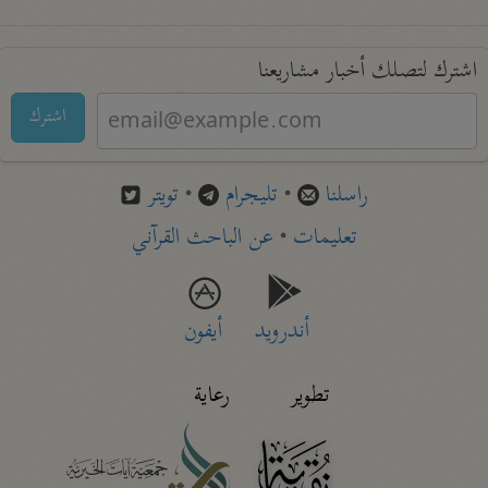
اشترك لتصلك أخبار مشاريعنا
اشترك
راسلنا
•
تليجرام
•
تويتر
تعليمات
•
عن الباحث القرآني
أندرويد
أيفون
تطوير
رعاية