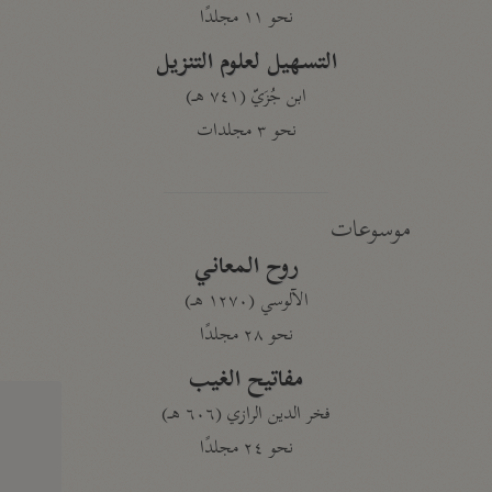
نحو ١١ مجلدًا
التسهيل لعلوم التنزيل
ابن جُزَيّ (٧٤١ هـ)
نحو ٣ مجلدات
موسوعات
روح المعاني
الآلوسي (١٢٧٠ هـ)
نحو ٢٨ مجلدًا
مفاتيح الغيب
فخر الدين الرازي (٦٠٦ هـ)
نحو ٢٤ مجلدًا