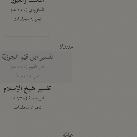
النكت والعيون
الماوردي (٤٥٠ هـ)
نحو ٦ مجلدات
منتقاة
تفسير ابن قيّم الجوزيّة
ابن القيم (٧٥١ هـ)
نحو ١٢ مجلدًا
تفسير شيخ الإسلام
ابن تيمية (٧٢٨ هـ)
نحو ٧ مجلدات
عامّة