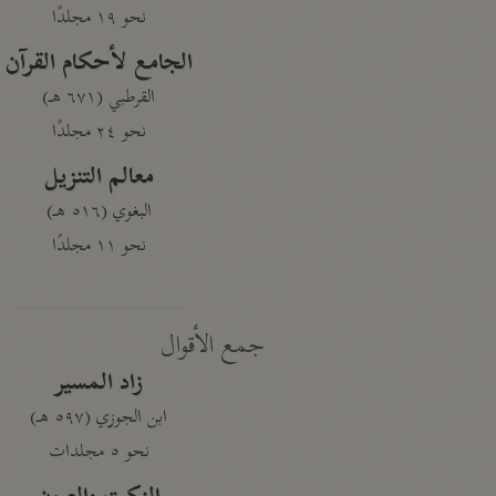
نحو ١٩ مجلدًا
الجامع لأحكام القرآن
القرطبي (٦٧١ هـ)
نحو ٢٤ مجلدًا
معالم التنزيل
البغوي (٥١٦ هـ)
نحو ١١ مجلدًا
جمع الأقوال
زاد المسير
ابن الجوزي (٥٩٧ هـ)
نحو ٥ مجلدات