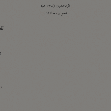
الزمخشري (٥٣٨ هـ)
ج
نحو ٨ مجلدات
تف
ت
قتا