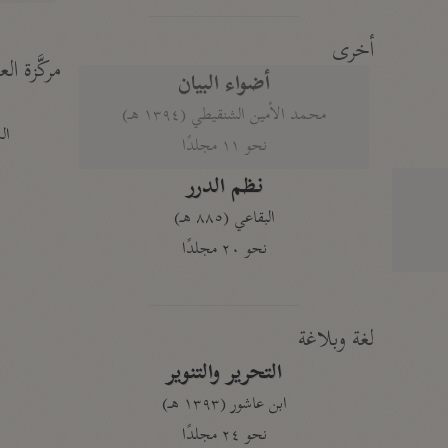
أخرى
مركَّزة الع
أضواء البيان
محمد الأمين الشنقيطي (١٣٩٤ هـ)
الم
نحو ١١ مجلدًا
نظم الدرر
البقاعي (٨٨٥ هـ)
نحو ٢٠ مجلدًا
لغة وبلاغة
التحرير والتنوير
ابن عاشور (١٣٩٣ هـ)
نحو ٢٤ مجلدًا