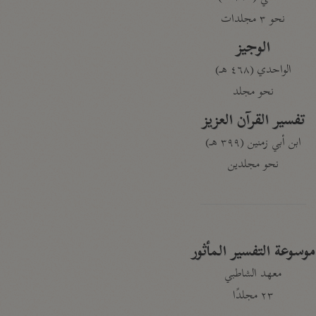
نحو ٣ مجلدات
الوجيز
الواحدي (٤٦٨ هـ)
نحو مجلد
تفسير القرآن العزيز
ابن أبي زمنين (٣٩٩ هـ)
نحو مجلدين
موسوعة التفسير المأثور
معهد الشاطبي
٢٣ مجلدًا