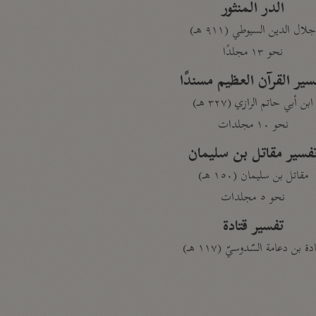
الدر المنثور
لال الدين السيوطي (٩١١ هـ)
نحو ١٣ مجلدًا
سير القرآن العظيم مسندًا
ابن أبي حاتم الرازي (٣٢٧ هـ)
نحو ١٠ مجلدات
فسير مقاتل بن سليمان
مقاتل بن سليمان (١٥٠ هـ)
نحو ٥ مجلدات
تفسير قتادة
دة بن دعامة السّدوسيّ (١١٧ هـ)