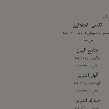
بارة
تفسير الجلالين
حلّي والسيوطي (٨٦٤، ٩١١ هـ)
نحو مجلد
جامع البيان
الإيجي (٩٠٥ هـ)
نحو ٣ مجلدات
أنوار التنزيل
البيضاوي (٦٨٥ هـ)
نحو ٣ مجلدات
مدارك التنزيل
النسفي (٧١٠ هـ)