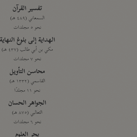
تفسير القرآن
السمعاني (٤٨٩ هـ)
نحو ٥ مجلدات
الهداية إلى بلوغ النهاية
مكي بن أبي طالب (٤٣٧ هـ)
نحو ٧ مجلدات
محاسن التأويل
القاسمي (١٣٣٢ هـ)
نحو ١١ مجلدًا
الجواهر الحسان
الثعالبي (٨٧٥ هـ)
نحو ٦ مجلدات
بحر العلوم