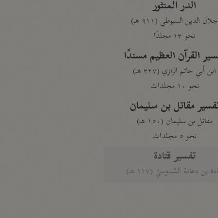
الدر المنثور
لال الدين السيوطي (٩١١ هـ)
نحو ١٣ مجلدًا
سير القرآن العظيم مسندًا
ابن أبي حاتم الرازي (٣٢٧ هـ)
نحو ١٠ مجلدات
فسير مقاتل بن سليمان
مقاتل بن سليمان (١٥٠ هـ)
نحو ٥ مجلدات
تفسير قتادة
دة بن دعامة السّدوسيّ (١١٧ هـ)