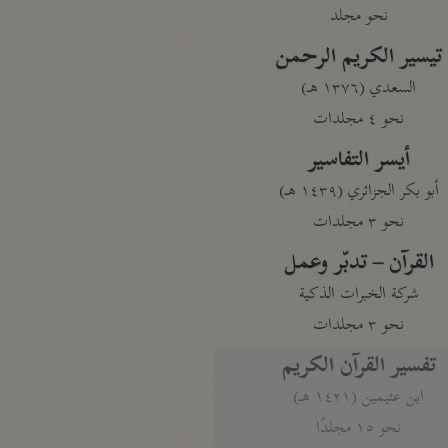
نحو مجلد
تيسير الكريم الرحمن
السعدي (١٣٧٦ هـ)
نحو ٤ مجلدات
أيسر التفاسير
أبو بكر الجزائري (١٤٣٩ هـ)
نحو ٣ مجلدات
القرآن – تدبّر وعمل
شركة الخبرات الذكية
نحو ٣ مجلدات
تفسير القرآن الكريم
ابن عثيمين (١٤٢١ هـ)
نحو ١٥ مجلدًا