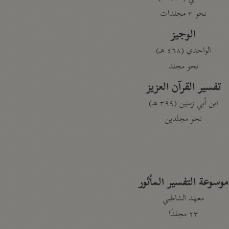
نحو ٣ مجلدات
الوجيز
الواحدي (٤٦٨ هـ)
نحو مجلد
تفسير القرآن العزيز
ابن أبي زمنين (٣٩٩ هـ)
نحو مجلدين
موسوعة التفسير المأثور
معهد الشاطبي
٢٣ مجلدًا