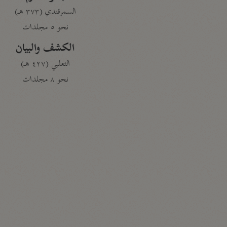
السمرقندي (٣٧٣ هـ)
نحو ٥ مجلدات
الكشف والبيان
الثعلبي (٤٢٧ هـ)
نحو ٨ مجلدات