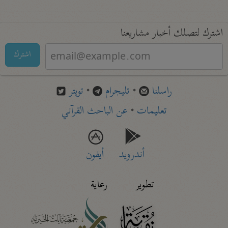
اشترك لتصلك أخبار مشاريعنا
اشترك
راسلنا
•
تليجرام
•
تويتر
تعليمات
•
عن الباحث القرآني
أندرويد
أيفون
تطوير
رعاية