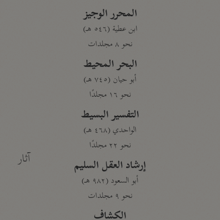
المحرر الوجيز
ابن عطية (٥٤٦ هـ)
نحو ٨ مجلدات
البحر المحيط
أبو حيان (٧٤٥ هـ)
نحو ١٦ مجلدًا
التفسير البسيط
الواحدي (٤٦٨ هـ)
نحو ٢٢ مجلدًا
آثار
إرشاد العقل السليم
أبو السعود (٩٨٢ هـ)
نحو ٩ مجلدات
الكشاف