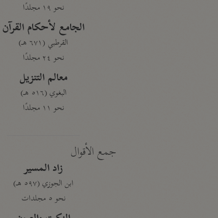
نحو ١٩ مجلدًا
الجامع لأحكام القرآن
القرطبي (٦٧١ هـ)
نحو ٢٤ مجلدًا
معالم التنزيل
البغوي (٥١٦ هـ)
نحو ١١ مجلدًا
جمع الأقوال
زاد المسير
ابن الجوزي (٥٩٧ هـ)
نحو ٥ مجلدات