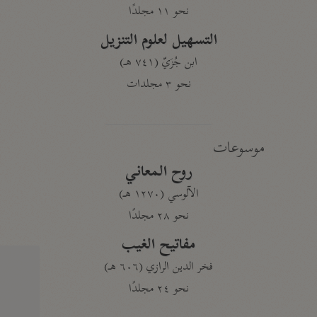
نحو ١١ مجلدًا
التسهيل لعلوم التنزيل
ابن جُزَيّ (٧٤١ هـ)
نحو ٣ مجلدات
موسوعات
روح المعاني
الآلوسي (١٢٧٠ هـ)
نحو ٢٨ مجلدًا
مفاتيح الغيب
فخر الدين الرازي (٦٠٦ هـ)
نحو ٢٤ مجلدًا