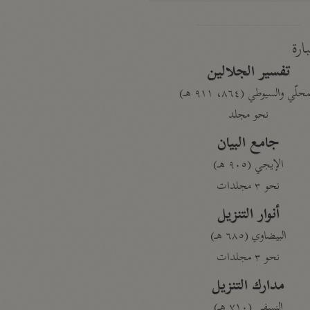
بارة
تفسير الجلالين
حلّي والسيوطي (٨٦٤، ٩١١ هـ)
نحو مجلد
جامع البيان
الإيجي (٩٠٥ هـ)
نحو ٣ مجلدات
أنوار التنزيل
البيضاوي (٦٨٥ هـ)
نحو ٣ مجلدات
مدارك التنزيل
النسفي (٧١٠ هـ)