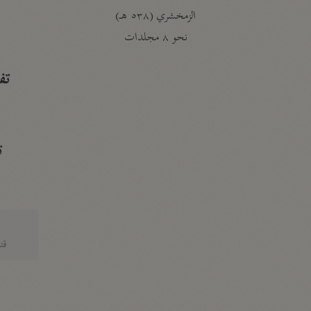
الزمخشري (٥٣٨ هـ)
ج
نحو ٨ مجلدات
تف
ت
قتا