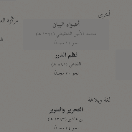
أخرى
مركَّزة الع
أضواء البيان
محمد الأمين الشنقيطي (١٣٩٤ هـ)
الم
نحو ١١ مجلدًا
نظم الدرر
البقاعي (٨٨٥ هـ)
نحو ٢٠ مجلدًا
لغة وبلاغة
التحرير والتنوير
ابن عاشور (١٣٩٣ هـ)
نحو ٢٤ مجلدًا