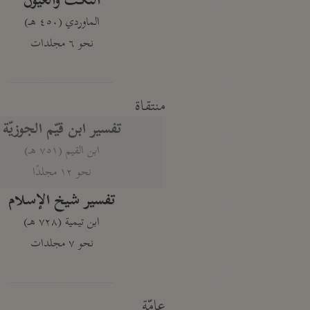
النكت والعيون
الماوردي (٤٥٠ هـ)
نحو ٦ مجلدات
منتقاة
تفسير ابن قيّم الجوزيّة
ابن القيم (٧٥١ هـ)
نحو ١٢ مجلدًا
تفسير شيخ الإسلام
ابن تيمية (٧٢٨ هـ)
نحو ٧ مجلدات
عامّة