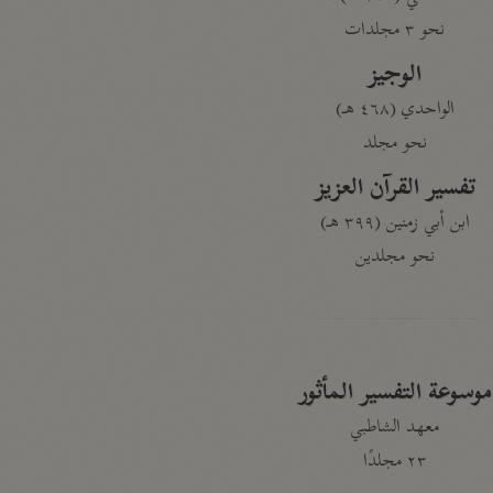
نحو ٣ مجلدات
الوجيز
الواحدي (٤٦٨ هـ)
نحو مجلد
تفسير القرآن العزيز
ابن أبي زمنين (٣٩٩ هـ)
نحو مجلدين
موسوعة التفسير المأثور
معهد الشاطبي
٢٣ مجلدًا