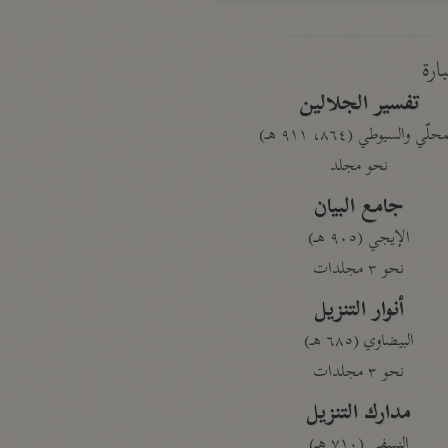
بارة
تفسير الجلالين
حلّي والسيوطي (٨٦٤، ٩١١ هـ)
نحو مجلد
جامع البيان
الإيجي (٩٠٥ هـ)
نحو ٣ مجلدات
أنوار التنزيل
البيضاوي (٦٨٥ هـ)
نحو ٣ مجلدات
مدارك التنزيل
النسفي (٧١٠ هـ)