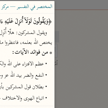
المختصر في التفسير — مركز ت
﴿وَیَقُولُونَ لَوۡلَاۤ أُنزِلَ عَلَیۡهِ ءَ
بحث
تفسير
يختص الله بعلمه، فانتظروا م

* من فوائد الآيات:
 characters for results.
• عظم الافتراء على الله و
أمّهات
جامع البيان
• النفع والضر بيد الله عز
ابن جرير الطبري (٣١٠ هـ)
• بطلان قول المشركين بأن
نحو ٢٨ مجلدًا
تفسير القرآن العظيم
• اتباع الهوى والاختلاف 
ابن كثير (٧٧٤ هـ)