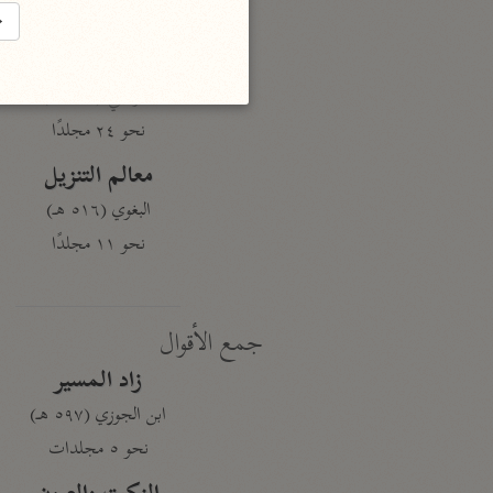
نحو ١٩ مجلدًا
→
الجامع لأحكام القرآن
القرطبي (٦٧١ هـ)
نحو ٢٤ مجلدًا
معالم التنزيل
البغوي (٥١٦ هـ)
نحو ١١ مجلدًا
جمع الأقوال
زاد المسير
ابن الجوزي (٥٩٧ هـ)
نحو ٥ مجلدات