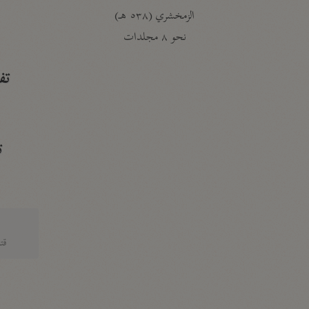
الزمخشري (٥٣٨ هـ)
ج
نحو ٨ مجلدات
تف
ت
قتا