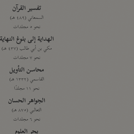
تفسير القرآن
السمعاني (٤٨٩ هـ)
نحو ٥ مجلدات
الهداية إلى بلوغ النهاية
مكي بن أبي طالب (٤٣٧ هـ)
نحو ٧ مجلدات
محاسن التأويل
القاسمي (١٣٣٢ هـ)
نحو ١١ مجلدًا
الجواهر الحسان
الثعالبي (٨٧٥ هـ)
نحو ٦ مجلدات
بحر العلوم