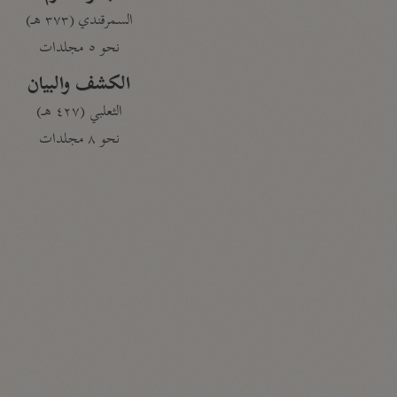
السمرقندي (٣٧٣ هـ)
نحو ٥ مجلدات
الكشف والبيان
الثعلبي (٤٢٧ هـ)
نحو ٨ مجلدات