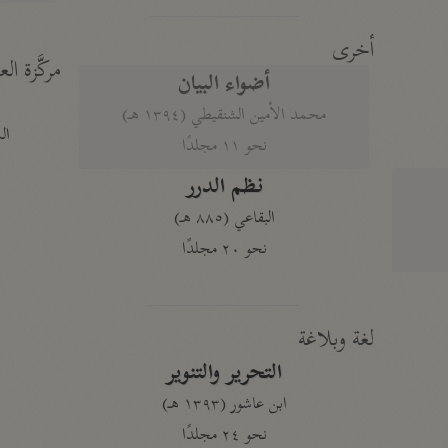
أخرى
مركَّزة الع
أضواء البيان
محمد الأمين الشنقيطي (١٣٩٤ هـ)
الم
نحو ١١ مجلدًا
نظم الدرر
البقاعي (٨٨٥ هـ)
نحو ٢٠ مجلدًا
لغة وبلاغة
التحرير والتنوير
ابن عاشور (١٣٩٣ هـ)
نحو ٢٤ مجلدًا