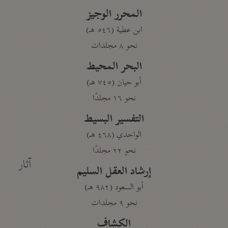
المحرر الوجيز
ابن عطية (٥٤٦ هـ)
نحو ٨ مجلدات
البحر المحيط
أبو حيان (٧٤٥ هـ)
نحو ١٦ مجلدًا
التفسير البسيط
الواحدي (٤٦٨ هـ)
نحو ٢٢ مجلدًا
آثار
إرشاد العقل السليم
أبو السعود (٩٨٢ هـ)
نحو ٩ مجلدات
الكشاف