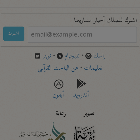
اشترك لتصلك أخبار مشاريعنا
اشترك
راسلنا
•
تليجرام
•
تويتر
تعليمات
•
عن الباحث القرآني
أندرويد
أيفون
تطوير
رعاية