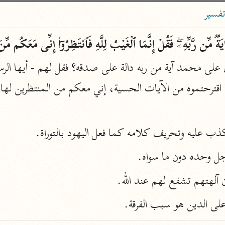
ساهم معنا في نشر القرآن والعلم الشرعي
فسير
الباحث القرآني
ایَةࣱ مِّن رَّبِّهِۦۖ فَقُلۡ إِنَّمَا ٱلۡغَیۡبُ لِلَّهِ فَٱنتَظِرُوۤا۟ إِنِّی مَعَكُم 
علوم
مصاحف
ا اقترحتموه من الآيات الحسية، إني معكم من المنتظرين لها
pe 1 or
Type 2 or more
الكذب عليه وتحريف كلامه كما فعل اليهود بالتوراة.
عامّة
معاصرة
more
فتح البيان
 وجل وحده دون ما سواه.
acters
صديق حسن خان (١٣٠٧ هـ)
 آلهتهم تشفع لهم عند الله.
نحو ١٢ مجلدًا
results.
فتح القدير
على الدين هو سبب الفرقة.
الشوكاني (١٢٥٠ هـ)