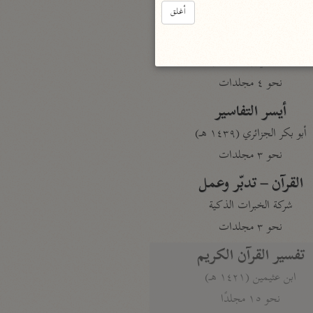
نحو مجلد
أغلق
تيسير الكريم الرحمن
السعدي (١٣٧٦ هـ)
نحو ٤ مجلدات
أيسر التفاسير
أبو بكر الجزائري (١٤٣٩ هـ)
نحو ٣ مجلدات
القرآن – تدبّر وعمل
شركة الخبرات الذكية
نحو ٣ مجلدات
تفسير القرآن الكريم
ابن عثيمين (١٤٢١ هـ)
نحو ١٥ مجلدًا