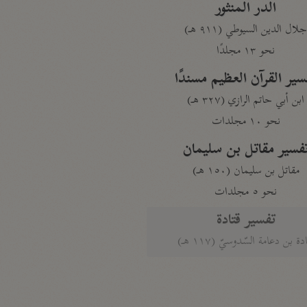
الدر المنثور
لال الدين السيوطي (٩١١ هـ)
نحو ١٣ مجلدًا
سير القرآن العظيم مسندًا
ابن أبي حاتم الرازي (٣٢٧ هـ)
نحو ١٠ مجلدات
فسير مقاتل بن سليمان
مقاتل بن سليمان (١٥٠ هـ)
نحو ٥ مجلدات
تفسير قتادة
دة بن دعامة السّدوسيّ (١١٧ هـ)