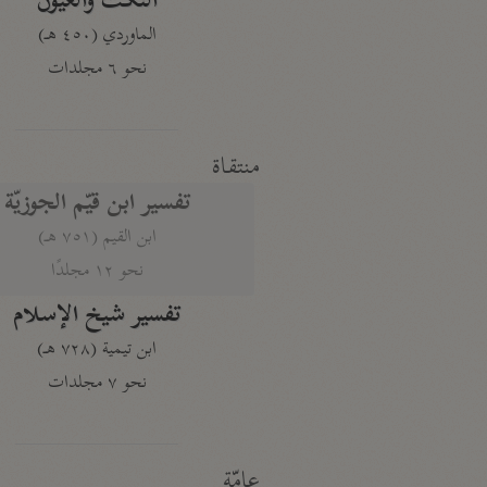
النكت والعيون
الماوردي (٤٥٠ هـ)
نحو ٦ مجلدات
منتقاة
تفسير ابن قيّم الجوزيّة
ابن القيم (٧٥١ هـ)
نحو ١٢ مجلدًا
تفسير شيخ الإسلام
ابن تيمية (٧٢٨ هـ)
نحو ٧ مجلدات
عامّة