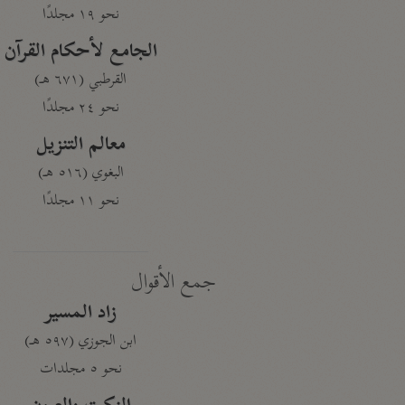
نحو ١٩ مجلدًا
الجامع لأحكام القرآن
القرطبي (٦٧١ هـ)
نحو ٢٤ مجلدًا
معالم التنزيل
البغوي (٥١٦ هـ)
نحو ١١ مجلدًا
جمع الأقوال
زاد المسير
ابن الجوزي (٥٩٧ هـ)
نحو ٥ مجلدات