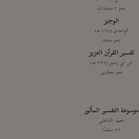
نحو ٣ مجلدات
الوجيز
الواحدي (٤٦٨ هـ)
نحو مجلد
تفسير القرآن العزيز
ابن أبي زمنين (٣٩٩ هـ)
نحو مجلدين
موسوعة التفسير المأثور
معهد الشاطبي
٢٣ مجلدًا