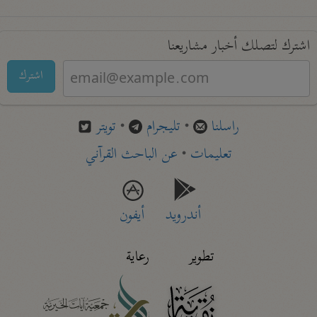
اشترك لتصلك أخبار مشاريعنا
اشترك
راسلنا
•
تليجرام
•
تويتر
تعليمات
•
عن الباحث القرآني
أندرويد
أيفون
تطوير
رعاية