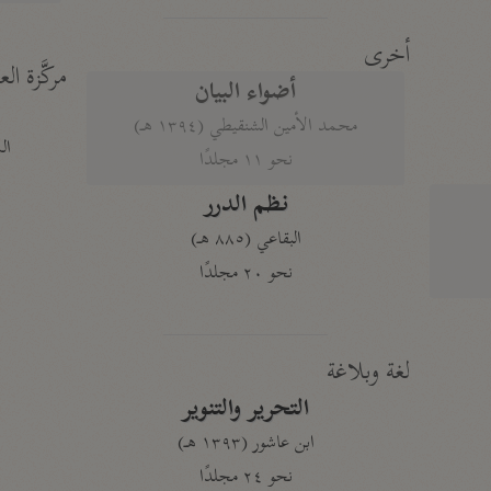
أخرى
مركَّزة الع
أضواء البيان
محمد الأمين الشنقيطي (١٣٩٤ هـ)
الم
نحو ١١ مجلدًا
نظم الدرر
البقاعي (٨٨٥ هـ)
نحو ٢٠ مجلدًا
لغة وبلاغة
التحرير والتنوير
ابن عاشور (١٣٩٣ هـ)
نحو ٢٤ مجلدًا