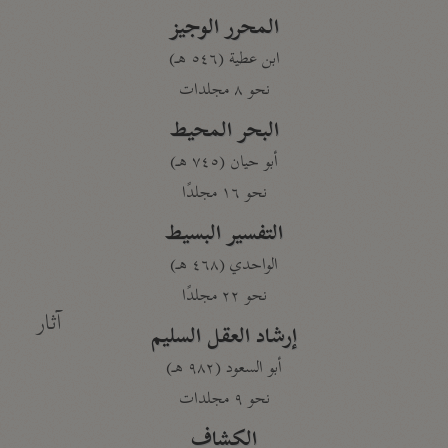
المحرر الوجيز
ابن عطية (٥٤٦ هـ)
نحو ٨ مجلدات
البحر المحيط
أبو حيان (٧٤٥ هـ)
نحو ١٦ مجلدًا
التفسير البسيط
الواحدي (٤٦٨ هـ)
نحو ٢٢ مجلدًا
آثار
إرشاد العقل السليم
أبو السعود (٩٨٢ هـ)
نحو ٩ مجلدات
الكشاف