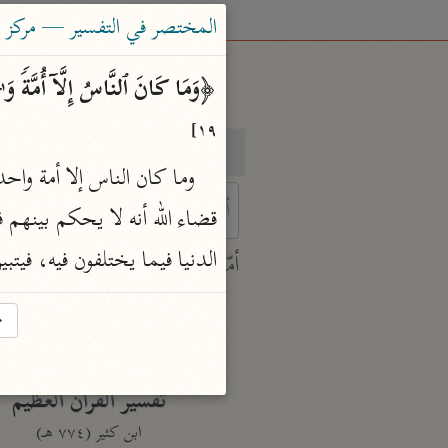
المختصر في التفسير — مركز ت
﴿وَمَا كَانَ ٱلنَّاسُ إِلَّاۤ أُمَّةࣰ وَ 
١٩]
بحث
تفسير
 characters for results.
الدنيا فيما يختلفون فيه، في
أمّهات
جامع البيان
→
ابن جرير الطبري (٣١٠ هـ)
نحو ٢٨ مجلدًا
تفسير القرآن العظيم
ابن كثير (٧٧٤ هـ)