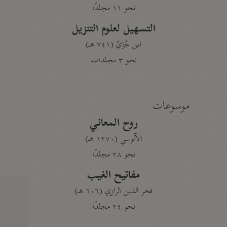
نحو ١١ مجلدًا
التسهيل لعلوم التنزيل
ابن جُزَيّ (٧٤١ هـ)
نحو ٣ مجلدات
موسوعات
روح المعاني
الآلوسي (١٢٧٠ هـ)
نحو ٢٨ مجلدًا
مفاتيح الغيب
فخر الدين الرازي (٦٠٦ هـ)
نحو ٢٤ مجلدًا