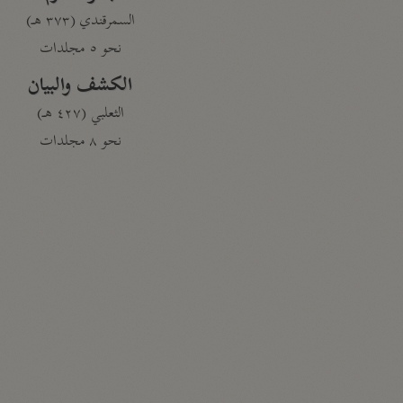
السمرقندي (٣٧٣ هـ)
نحو ٥ مجلدات
الكشف والبيان
الثعلبي (٤٢٧ هـ)
نحو ٨ مجلدات