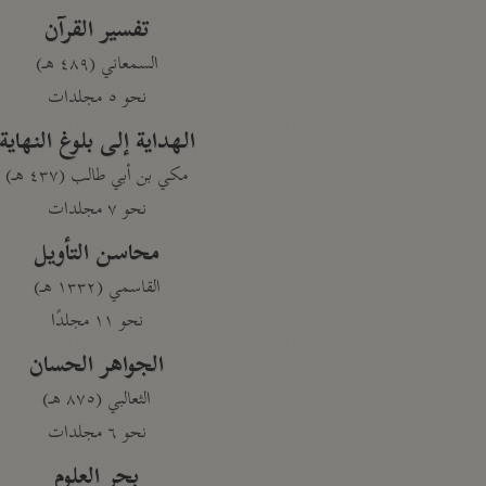
تفسير القرآن
السمعاني (٤٨٩ هـ)
نحو ٥ مجلدات
الهداية إلى بلوغ النهاية
مكي بن أبي طالب (٤٣٧ هـ)
نحو ٧ مجلدات
محاسن التأويل
القاسمي (١٣٣٢ هـ)
نحو ١١ مجلدًا
الجواهر الحسان
الثعالبي (٨٧٥ هـ)
نحو ٦ مجلدات
بحر العلوم