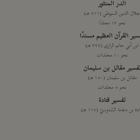
الدر المنثور
لال الدين السيوطي (٩١١ هـ)
نحو ١٣ مجلدًا
سير القرآن العظيم مسندًا
ابن أبي حاتم الرازي (٣٢٧ هـ)
نحو ١٠ مجلدات
فسير مقاتل بن سليمان
مقاتل بن سليمان (١٥٠ هـ)
نحو ٥ مجلدات
تفسير قتادة
دة بن دعامة السّدوسيّ (١١٧ هـ)