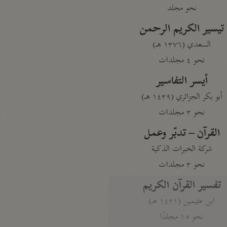
نحو مجلد
تيسير الكريم الرحمن
السعدي (١٣٧٦ هـ)
نحو ٤ مجلدات
أيسر التفاسير
أبو بكر الجزائري (١٤٣٩ هـ)
نحو ٣ مجلدات
القرآن – تدبّر وعمل
شركة الخبرات الذكية
نحو ٣ مجلدات
تفسير القرآن الكريم
ابن عثيمين (١٤٢١ هـ)
نحو ١٥ مجلدًا