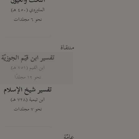
النكت والعيون
الماوردي (٤٥٠ هـ)
نحو ٦ مجلدات
منتقاة
تفسير ابن قيّم الجوزيّة
ابن القيم (٧٥١ هـ)
نحو ١٢ مجلدًا
تفسير شيخ الإسلام
ابن تيمية (٧٢٨ هـ)
نحو ٧ مجلدات
عامّة