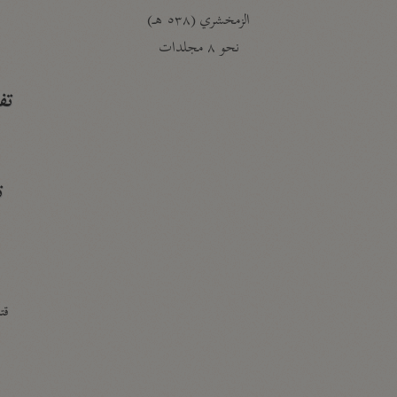
الزمخشري (٥٣٨ هـ)
ج
نحو ٨ مجلدات
تف
ت
قتا