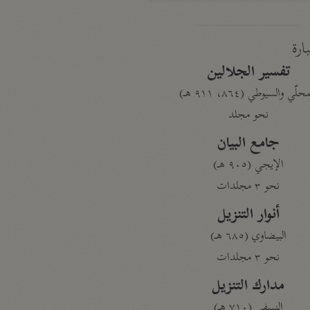
بارة
تفسير الجلالين
حلّي والسيوطي (٨٦٤، ٩١١ هـ)
نحو مجلد
جامع البيان
الإيجي (٩٠٥ هـ)
نحو ٣ مجلدات
أنوار التنزيل
البيضاوي (٦٨٥ هـ)
نحو ٣ مجلدات
مدارك التنزيل
النسفي (٧١٠ هـ)