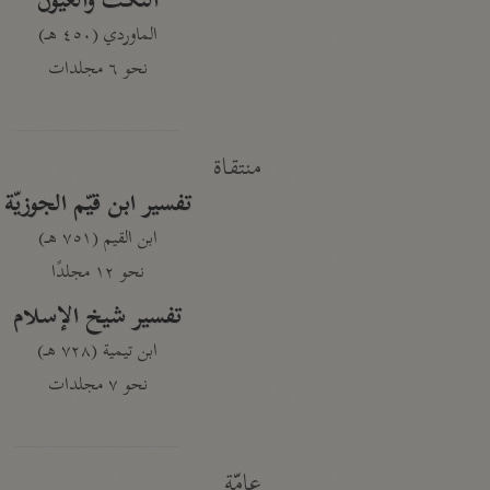
النكت والعيون
الماوردي (٤٥٠ هـ)
نحو ٦ مجلدات
منتقاة
تفسير ابن قيّم الجوزيّة
ابن القيم (٧٥١ هـ)
نحو ١٢ مجلدًا
تفسير شيخ الإسلام
ابن تيمية (٧٢٨ هـ)
نحو ٧ مجلدات
عامّة