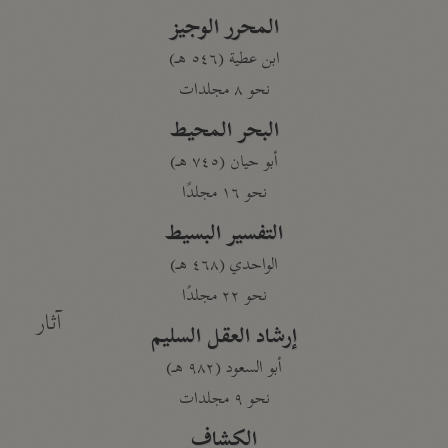
المحرر الوجيز
ابن عطية (٥٤٦ هـ)
نحو ٨ مجلدات
البحر المحيط
أبو حيان (٧٤٥ هـ)
نحو ١٦ مجلدًا
التفسير البسيط
الواحدي (٤٦٨ هـ)
نحو ٢٢ مجلدًا
آثار
إرشاد العقل السليم
أبو السعود (٩٨٢ هـ)
نحو ٩ مجلدات
الكشاف