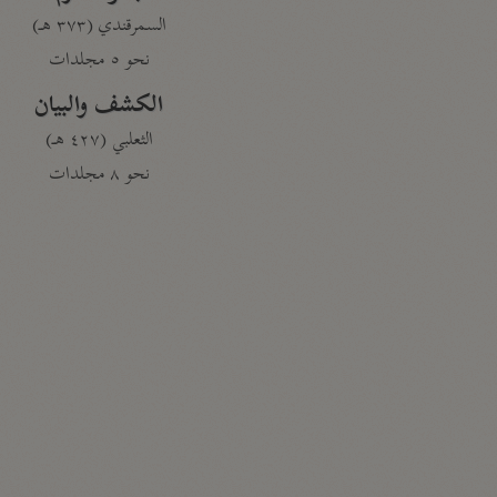
السمرقندي (٣٧٣ هـ)
نحو ٥ مجلدات
الكشف والبيان
الثعلبي (٤٢٧ هـ)
نحو ٨ مجلدات