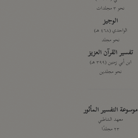
نحو ٣ مجلدات
الوجيز
الواحدي (٤٦٨ هـ)
نحو مجلد
تفسير القرآن العزيز
ابن أبي زمنين (٣٩٩ هـ)
نحو مجلدين
موسوعة التفسير المأثور
معهد الشاطبي
٢٣ مجلدًا