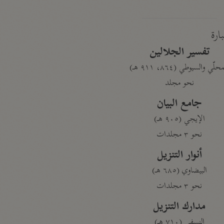
بارة
تفسير الجلالين
حلّي والسيوطي (٨٦٤، ٩١١ هـ)
نحو مجلد
جامع البيان
الإيجي (٩٠٥ هـ)
نحو ٣ مجلدات
أنوار التنزيل
البيضاوي (٦٨٥ هـ)
نحو ٣ مجلدات
مدارك التنزيل
النسفي (٧١٠ هـ)