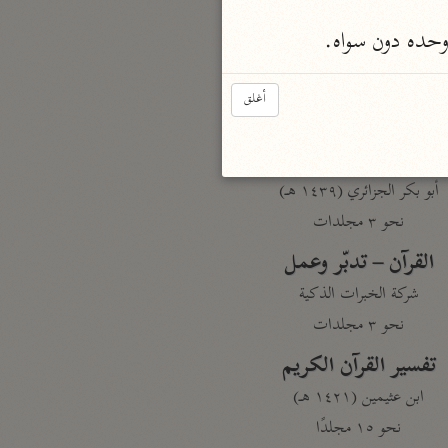
نحو مجلد
 وحده دون سواه.
تيسير الكريم الرحمن
السعدي (١٣٧٦ هـ)
أغلق
نحو ٤ مجلدات
أيسر التفاسير
أبو بكر الجزائري (١٤٣٩ هـ)
نحو ٣ مجلدات
القرآن – تدبّر وعمل
شركة الخبرات الذكية
نحو ٣ مجلدات
تفسير القرآن الكريم
ابن عثيمين (١٤٢١ هـ)
نحو ١٥ مجلدًا