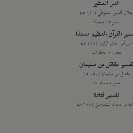
الدر المنثور
لال الدين السيوطي (٩١١ هـ)
نحو ١٣ مجلدًا
سير القرآن العظيم مسندًا
ابن أبي حاتم الرازي (٣٢٧ هـ)
نحو ١٠ مجلدات
فسير مقاتل بن سليمان
مقاتل بن سليمان (١٥٠ هـ)
نحو ٥ مجلدات
تفسير قتادة
دة بن دعامة السّدوسيّ (١١٧ هـ)