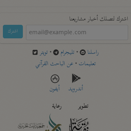
اشترك لتصلك أخبار مشاريعنا
اشترك
راسلنا
•
تليجرام
•
تويتر
تعليمات
•
عن الباحث القرآني
أندرويد
أيفون
تطوير
رعاية