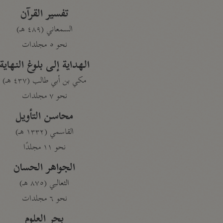
تفسير القرآن
السمعاني (٤٨٩ هـ)
نحو ٥ مجلدات
الهداية إلى بلوغ النهاية
مكي بن أبي طالب (٤٣٧ هـ)
نحو ٧ مجلدات
محاسن التأويل
القاسمي (١٣٣٢ هـ)
نحو ١١ مجلدًا
الجواهر الحسان
الثعالبي (٨٧٥ هـ)
نحو ٦ مجلدات
بحر العلوم