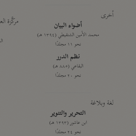
أخرى
مركَّزة الع
أضواء البيان
محمد الأمين الشنقيطي (١٣٩٤ هـ)
الم
نحو ١١ مجلدًا
نظم الدرر
البقاعي (٨٨٥ هـ)
نحو ٢٠ مجلدًا
لغة وبلاغة
التحرير والتنوير
ابن عاشور (١٣٩٣ هـ)
نحو ٢٤ مجلدًا