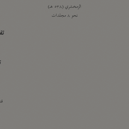
الزمخشري (٥٣٨ هـ)
ج
نحو ٨ مجلدات
تف
ت
قتا