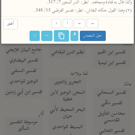
تفسير الآلوسي
وكذا قال به قتادة ومجاهد. انظر: الدر المنثور 7/ 317.

جمع الأقوال
تفسير ابن عثيمين
(٣)
 وهذا القول حكاه النقاش. انظر: تفسير القرطبي 15/ 348.
تفسير ابن الجوزي
تفسير الرازي
تفسير الماوردي
→
←
↑
↓
أغلق
مركَّزة العبارة
أخرى
حول المصدر
ا+
ا-
تفسير الجلالين
أضواء البيان
منتقاة
جامع البيان للإيجي
تفسير ابن القيم
نظم الدرر للبقاعي
تفسير البيضاوي
تفسير ابن تيمية
تفسير النسفي
لغة وبلاغة
الوجيز للواحدي
التحرير والتنوير
عامّة
تفسير ابن أبي زمنين
تفسير السمعاني
المحرر الوجيز لابن
عطية
تفسير مكّي
البحر المحيط لأبي
آثار
محاسن التأويل
حيان
للقاسمي
موسوعة التفسير
البسيط للواحدي
المأثور
تفسير الثعالبي