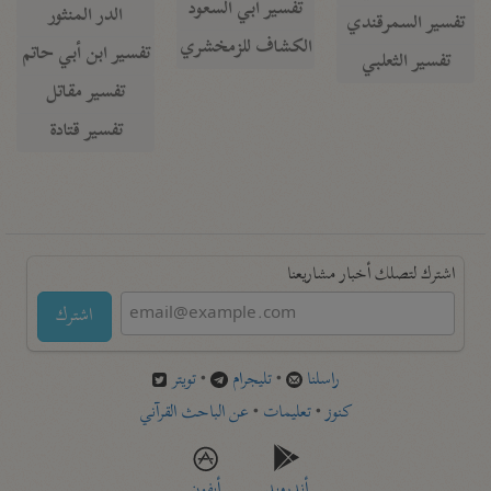
تفسير أبي السعود
الدر المنثور
تفسير السمرقندي
الكشاف للزمخشري
تفسير ابن أبي حاتم
تفسير الثعلبي
تفسير مقاتل
تفسير قتادة
اشترك لتصلك أخبار مشاريعنا
اشترك
راسلنا
•
تليجرام
•
تويتر
كنوز
•
تعليمات
•
عن الباحث القرآني
أندرويد
أيفون