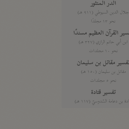
الدر المنثور
لال الدين السيوطي (٩١١ هـ)
نحو ١٣ مجلدًا
سير القرآن العظيم مسندًا
ابن أبي حاتم الرازي (٣٢٧ هـ)
نحو ١٠ مجلدات
فسير مقاتل بن سليمان
مقاتل بن سليمان (١٥٠ هـ)
نحو ٥ مجلدات
تفسير قتادة
دة بن دعامة السّدوسيّ (١١٧ هـ)