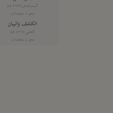
السمرقندي (٣٧٣ هـ)
نحو ٥ مجلدات
الكشف والبيان
الثعلبي (٤٢٧ هـ)
نحو ٨ مجلدات