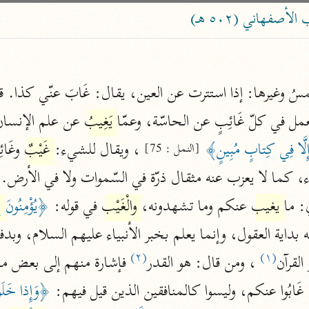
ساهم معنا في نشر القرآن والعلم الشرعي
صفهاني (٥٠٢ هـ)
الباحث القرآني
مسُ وغيرها: إذا استترت عن العين، يقال: غَابَ عنّي كذا. ق
علوم
مصاحف
مل في كلّ غَائِبٍ عن الحاسّة، وعمّا 
يَغِيبُ
 عن علم الإنسان 
 إِلَّا فِي كِتابٍ مُبِينٍ﴾
 ، ويقال للشيء: 
غَيْبٌ
[النمل : 75]
pe 1 or
 كما لا يعزب عنه مثقال ذرّة في السّموات ولا في الأرض. و
Type 2 or more
عامّة
معاصرة
more
: ما 
يغيب
 عنكم وما تشهدونه، 
والْغَيْب
 في قوله: 
﴿يُؤْمِنُونَ 
ب
فتح البيان
acters
صديق حسن خان (١٣٠٧ هـ)
نحو ١٢ مجلدًا
results.
(٢)
(١)
القرآن
 ، ومن قال: هو القدر
فتح القدير
 غَابُوا عنكم، وليسوا كالمنافقين الذين قيل فيهم: 
الشوكاني (١٢٥٠ هـ)