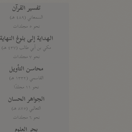
تفسير القرآن
السمعاني (٤٨٩ هـ)
نحو ٥ مجلدات
الهداية إلى بلوغ النهاية
مكي بن أبي طالب (٤٣٧ هـ)
نحو ٧ مجلدات
محاسن التأويل
القاسمي (١٣٣٢ هـ)
نحو ١١ مجلدًا
الجواهر الحسان
الثعالبي (٨٧٥ هـ)
نحو ٦ مجلدات
بحر العلوم