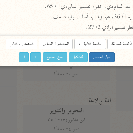
 الماوردي. انظر: تفسير الماوردي 1/ 65.
أخرى
ه ضعف.
مركَّزة الع
أضواء البيان
سير الرازي 2/ 27.
محمد الأمين الشنقيطي (١٣٩٤ هـ)
الم
نحو ١١ مجلدًا
الكلمة السابقة
الكلمة التالية
←
المصدر
↑
السابق
المصدر
↓
التالي
نظم الدرر
حول المصدر
التشكيل
نسخ الجميع
ا+
ا-
البقاعي (٨٨٥ هـ)
نحو ٢٠ مجلدًا
لغة وبلاغة
التحرير والتنوير
ابن عاشور (١٣٩٣ هـ)
نحو ٢٤ مجلدًا