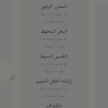
المحرر الوجيز
ابن عطية (٥٤٦ هـ)
نحو ٨ مجلدات
البحر المحيط
أبو حيان (٧٤٥ هـ)
نحو ١٦ مجلدًا
التفسير البسيط
الواحدي (٤٦٨ هـ)
نحو ٢٢ مجلدًا
آثار
إرشاد العقل السليم
أبو السعود (٩٨٢ هـ)
نحو ٩ مجلدات
الكشاف