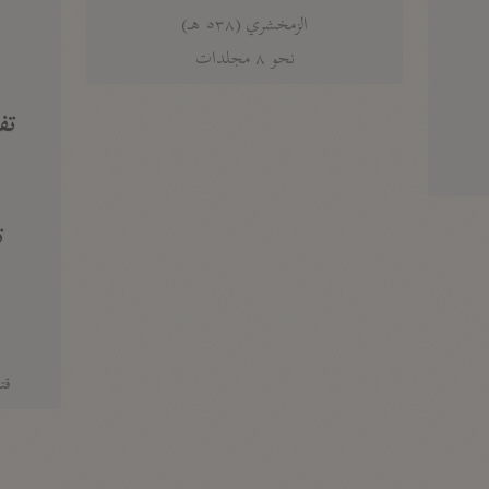
الزمخشري (٥٣٨ هـ)
ج
نحو ٨ مجلدات
تف
ت
قتا