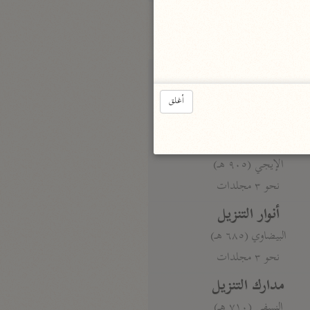
بارة
تفسير الجلالين
حلّي والسيوطي (٨٦٤، ٩١١ هـ)
أغلق
نحو مجلد
جامع البيان
الإيجي (٩٠٥ هـ)
نحو ٣ مجلدات
أنوار التنزيل
البيضاوي (٦٨٥ هـ)
نحو ٣ مجلدات
مدارك التنزيل
النسفي (٧١٠ هـ)