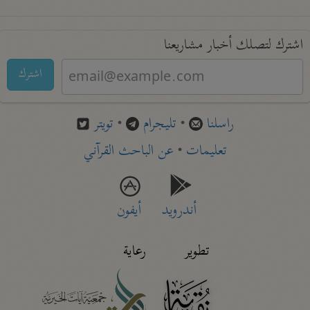
اشترك لتصلك أخبار مشاريعنا
اشترك
راسلنا
•
تليجرام
•
تويتر
تعليمات
•
عن الباحث القرآني
أندرويد
أيفون
تطوير
رعاية