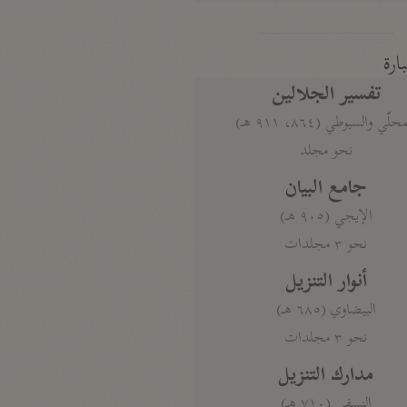
بارة
تفسير الجلالين
حلّي والسيوطي (٨٦٤، ٩١١ هـ)
نحو مجلد
جامع البيان
الإيجي (٩٠٥ هـ)
نحو ٣ مجلدات
أنوار التنزيل
البيضاوي (٦٨٥ هـ)
نحو ٣ مجلدات
مدارك التنزيل
النسفي (٧١٠ هـ)