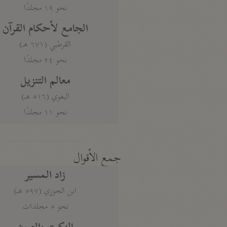
نحو ١٩ مجلدًا
الجامع لأحكام القرآن
القرطبي (٦٧١ هـ)
نحو ٢٤ مجلدًا
معالم التنزيل
البغوي (٥١٦ هـ)
نحو ١١ مجلدًا
جمع الأقوال
زاد المسير
ابن الجوزي (٥٩٧ هـ)
نحو ٥ مجلدات