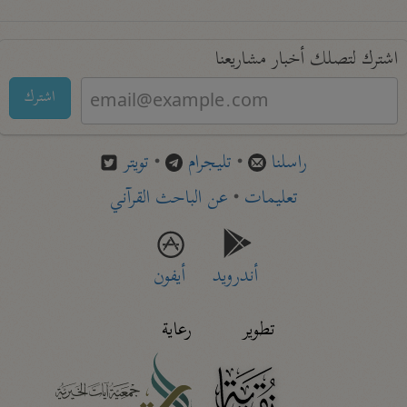
اشترك لتصلك أخبار مشاريعنا
اشترك
راسلنا
•
تليجرام
•
تويتر
تعليمات
•
عن الباحث القرآني
أندرويد
أيفون
تطوير
رعاية