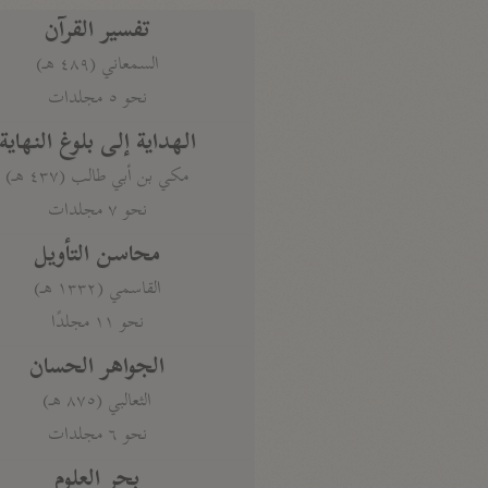
تفسير القرآن
السمعاني (٤٨٩ هـ)
نحو ٥ مجلدات
الهداية إلى بلوغ النهاية
مكي بن أبي طالب (٤٣٧ هـ)
نحو ٧ مجلدات
محاسن التأويل
القاسمي (١٣٣٢ هـ)
نحو ١١ مجلدًا
الجواهر الحسان
الثعالبي (٨٧٥ هـ)
نحو ٦ مجلدات
بحر العلوم