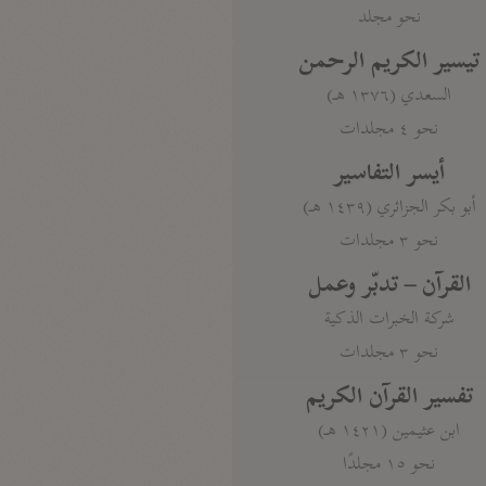
نحو مجلد
تيسير الكريم الرحمن
السعدي (١٣٧٦ هـ)
نحو ٤ مجلدات
أيسر التفاسير
أبو بكر الجزائري (١٤٣٩ هـ)
نحو ٣ مجلدات
القرآن – تدبّر وعمل
شركة الخبرات الذكية
نحو ٣ مجلدات
تفسير القرآن الكريم
ابن عثيمين (١٤٢١ هـ)
نحو ١٥ مجلدًا