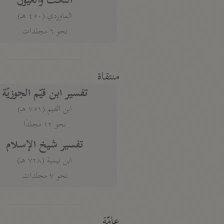
النكت والعيون
الماوردي (٤٥٠ هـ)
نحو ٦ مجلدات
منتقاة
تفسير ابن قيّم الجوزيّة
ابن القيم (٧٥١ هـ)
نحو ١٢ مجلدًا
تفسير شيخ الإسلام
ابن تيمية (٧٢٨ هـ)
نحو ٧ مجلدات
عامّة