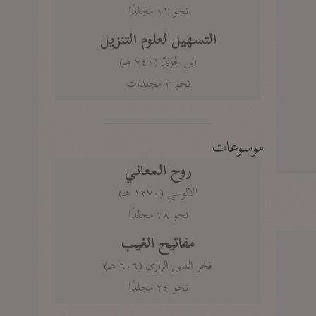
نحو ١١ مجلدًا
التسهيل لعلوم التنزيل
ابن جُزَيّ (٧٤١ هـ)
نحو ٣ مجلدات
موسوعات
روح المعاني
الآلوسي (١٢٧٠ هـ)
نحو ٢٨ مجلدًا
مفاتيح الغيب
فخر الدين الرازي (٦٠٦ هـ)
نحو ٢٤ مجلدًا