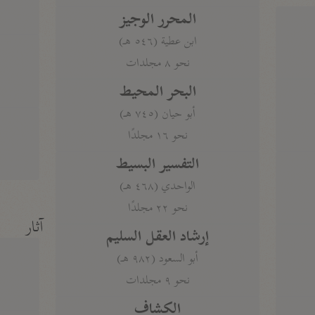
المحرر الوجيز
ابن عطية (٥٤٦ هـ)
نحو ٨ مجلدات
البحر المحيط
أبو حيان (٧٤٥ هـ)
نحو ١٦ مجلدًا
التفسير البسيط
الواحدي (٤٦٨ هـ)
نحو ٢٢ مجلدًا
آثار
إرشاد العقل السليم
أبو السعود (٩٨٢ هـ)
نحو ٩ مجلدات
الكشاف