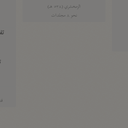
الزمخشري (٥٣٨ هـ)
ج
نحو ٨ مجلدات
تف
ت
قتا