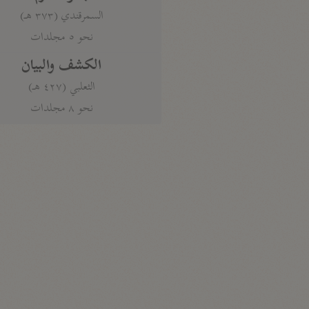
السمرقندي (٣٧٣ هـ)
نحو ٥ مجلدات
الكشف والبيان
الثعلبي (٤٢٧ هـ)
نحو ٨ مجلدات