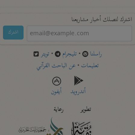
اشترك لتصلك أخبار مشاريعنا
اشترك
راسلنا
•
تليجرام
•
تويتر
تعليمات
•
عن الباحث القرآني
أندرويد
أيفون
تطوير
رعاية