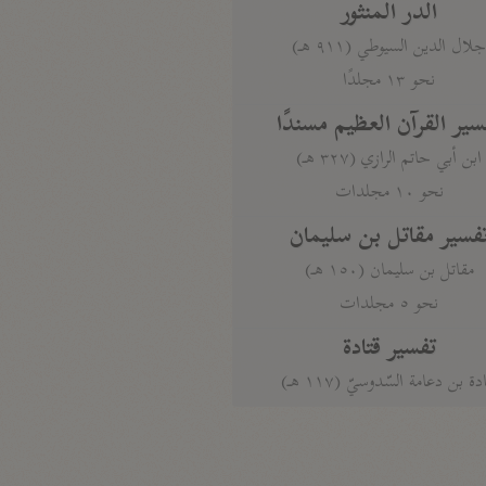
الدر المنثور
لال الدين السيوطي (٩١١ هـ)
نحو ١٣ مجلدًا
سير القرآن العظيم مسندًا
ابن أبي حاتم الرازي (٣٢٧ هـ)
نحو ١٠ مجلدات
فسير مقاتل بن سليمان
مقاتل بن سليمان (١٥٠ هـ)
نحو ٥ مجلدات
تفسير قتادة
دة بن دعامة السّدوسيّ (١١٧ هـ)