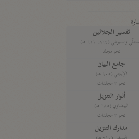
بارة
تفسير الجلالين
حلّي والسيوطي (٨٦٤، ٩١١ هـ)
نحو مجلد
جامع البيان
الإيجي (٩٠٥ هـ)
نحو ٣ مجلدات
أنوار التنزيل
البيضاوي (٦٨٥ هـ)
نحو ٣ مجلدات
مدارك التنزيل
النسفي (٧١٠ هـ)