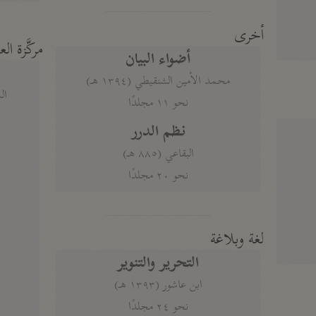
أخرى
مركَّزة الع
أضواء البيان
محمد الأمين الشنقيطي (١٣٩٤ هـ)
الم
نحو ١١ مجلدًا
نظم الدرر
البقاعي (٨٨٥ هـ)
نحو ٢٠ مجلدًا
لغة وبلاغة
التحرير والتنوير
ابن عاشور (١٣٩٣ هـ)
نحو ٢٤ مجلدًا