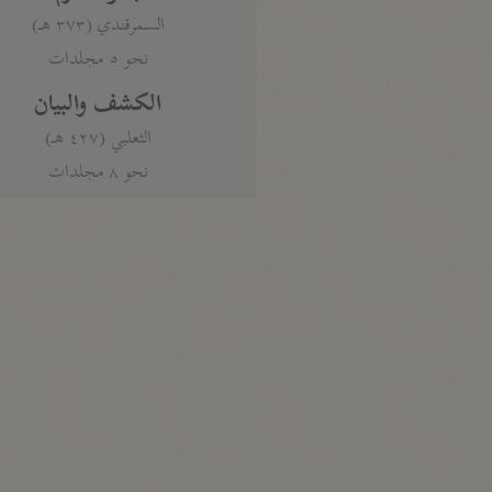
السمرقندي (٣٧٣ هـ)
نحو ٥ مجلدات
الكشف والبيان
الثعلبي (٤٢٧ هـ)
نحو ٨ مجلدات