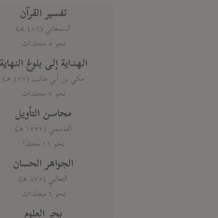
تفسير القرآن
السمعاني (٤٨٩ هـ)
نحو ٥ مجلدات
الهداية إلى بلوغ النهاية
مكي بن أبي طالب (٤٣٧ هـ)
نحو ٧ مجلدات
محاسن التأويل
القاسمي (١٣٣٢ هـ)
نحو ١١ مجلدًا
الجواهر الحسان
الثعالبي (٨٧٥ هـ)
نحو ٦ مجلدات
بحر العلوم