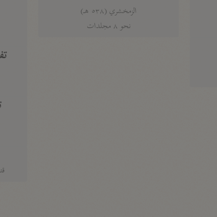
الزمخشري (٥٣٨ هـ)
ج
نحو ٨ مجلدات
تف
ت
قتا