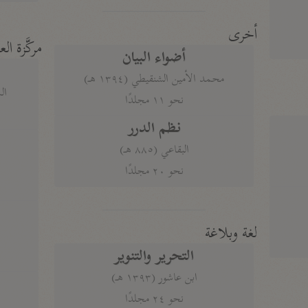
أخرى
مركَّزة الع
أضواء البيان
محمد الأمين الشنقيطي (١٣٩٤ هـ)
الم
نحو ١١ مجلدًا
نظم الدرر
البقاعي (٨٨٥ هـ)
نحو ٢٠ مجلدًا
لغة وبلاغة
التحرير والتنوير
ابن عاشور (١٣٩٣ هـ)
نحو ٢٤ مجلدًا