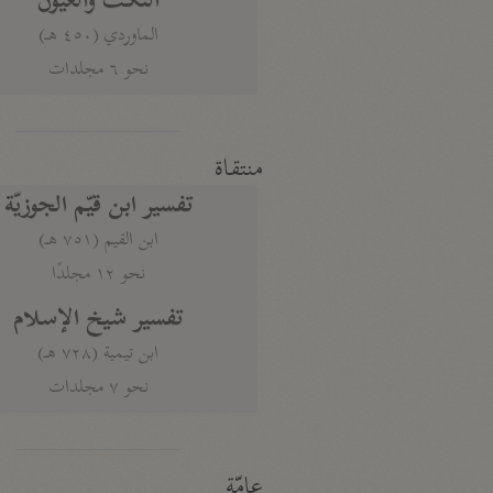
النكت والعيون
الماوردي (٤٥٠ هـ)
نحو ٦ مجلدات
منتقاة
تفسير ابن قيّم الجوزيّة
ابن القيم (٧٥١ هـ)
نحو ١٢ مجلدًا
تفسير شيخ الإسلام
ابن تيمية (٧٢٨ هـ)
نحو ٧ مجلدات
عامّة