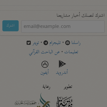
اشترك لتصلك أخبار مشاريعنا
اشترك
راسلنا
•
تليجرام
•
تويتر
تعليمات
•
عن الباحث القرآني
أندرويد
أيفون
تطوير
رعاية