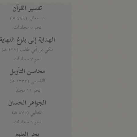
تفسير القرآن
السمعاني (٤٨٩ هـ)
نحو ٥ مجلدات
الهداية إلى بلوغ النهاية
مكي بن أبي طالب (٤٣٧ هـ)
نحو ٧ مجلدات
محاسن التأويل
القاسمي (١٣٣٢ هـ)
نحو ١١ مجلدًا
الجواهر الحسان
الثعالبي (٨٧٥ هـ)
نحو ٦ مجلدات
بحر العلوم