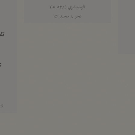
الزمخشري (٥٣٨ هـ)
ج
نحو ٨ مجلدات
تف
ت
قتا