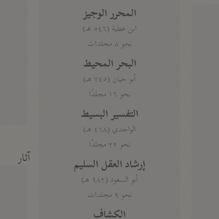
المحرر الوجيز
ابن عطية (٥٤٦ هـ)
نحو ٨ مجلدات
البحر المحيط
أبو حيان (٧٤٥ هـ)
نحو ١٦ مجلدًا
التفسير البسيط
الواحدي (٤٦٨ هـ)
نحو ٢٢ مجلدًا
آثار
إرشاد العقل السليم
أبو السعود (٩٨٢ هـ)
نحو ٩ مجلدات
الكشاف