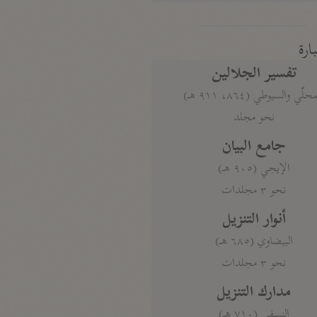
بارة
تفسير الجلالين
حلّي والسيوطي (٨٦٤، ٩١١ هـ)
نحو مجلد
جامع البيان
الإيجي (٩٠٥ هـ)
نحو ٣ مجلدات
أنوار التنزيل
البيضاوي (٦٨٥ هـ)
نحو ٣ مجلدات
مدارك التنزيل
النسفي (٧١٠ هـ)