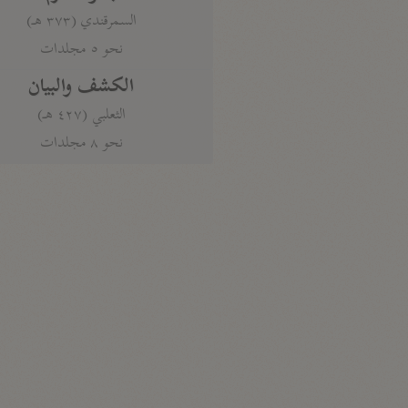
السمرقندي (٣٧٣ هـ)
نحو ٥ مجلدات
الكشف والبيان
الثعلبي (٤٢٧ هـ)
نحو ٨ مجلدات