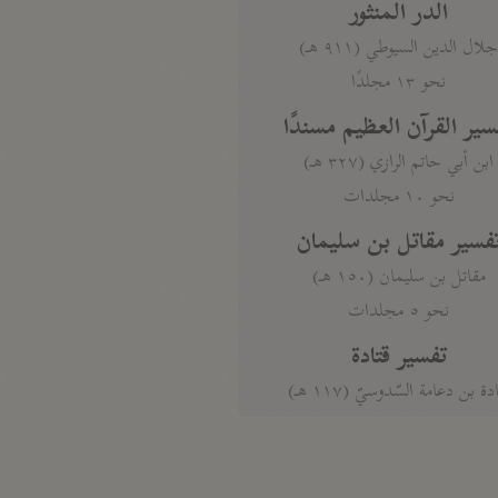
الدر المنثور
لال الدين السيوطي (٩١١ هـ)
نحو ١٣ مجلدًا
سير القرآن العظيم مسندًا
ابن أبي حاتم الرازي (٣٢٧ هـ)
نحو ١٠ مجلدات
فسير مقاتل بن سليمان
مقاتل بن سليمان (١٥٠ هـ)
نحو ٥ مجلدات
تفسير قتادة
دة بن دعامة السّدوسيّ (١١٧ هـ)