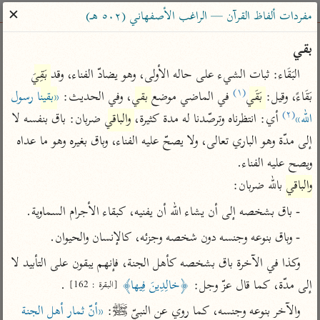
ساهم معنا في نشر القرآن والعلم الشرعي
✕
مفردات ألفاظ القرآن — الراغب الأصفهاني (٥٠٢ هـ)
الباحث القرآني
بقي
البَقَاء: ثبات الشيء على حاله الأولى، وهو يضادّ الفناء، وقد 
بَقِيَ
بحث
تفسير
علوم
مصاحف
معاجم
(١)
بَقَاءً، وقيل: 
بَقَي
 في الماضي موضع 
بقي
، وفي الحديث: 
«
بقينا
 رسول 
(٢)
الله»
 أي: انتظرناه وترصّدنا له مدة كثيرة، 
والباقي
 ضربان: باق بنفسه لا 
إلى مدّة وهو الباري تعالى، ولا يصحّ عليه الفناء، وباق بغيره وهو ما عداه 
Type 2 or more characters for results.
ويصح عليه الفناء.

Type 1 or more
أمّهات
عامّة
معاصرة
والباقي
 بالله ضربان:
characters for results.
تفسير الطبري
فتح البيان للقنوجي
الميسر
- باق بشخصه إلى أن يشاء الله أن يفنيه، كبقاء الأجرام السماوية.
تفسير ابن كثير
فتح القدير للشوكاني
المختصر في
- وباق بنوعه وجنسه دون شخصه وجزئه، كالإنسان والحيوان.
التفسير
تفسير القرطبي
تفسير ابن جزي
وكذا في الآخرة باق بشخصه كأهل الجنة، فإنهم يبقون على التأبيد لا 
تفسير السعدي
تفسير البغوي
إلى مدّة، كما قال عزّ وجل: 
﴿خالِدِينَ فِيها﴾
 .
[البقرة : 162]
أيسر التفاسير
موسوعات
والآخر بنوعه وجنسه، كما روي عن النبيّ ﷺ: 
«أنّ ثمار أهل الجنة 
القرآن – تدبر وعمل