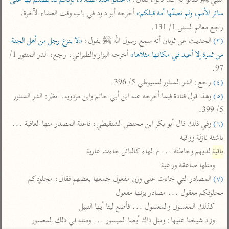
النبي ﷺ فقالوا له كما قالوا، فقال: 
«أعتموا هذه الصلاة، فإنكم قد فضّلتم بها على 
تفسير أبي السعود
الدر المنثور
تفسير السمرقندي
سائر الأمم، ولم تصلّها أمة قبلكم»
 أخرجه أبو داود في باب وقت العشاء الآخرة. 
الكشاف للزمخشري
تفسير ابن أبي حاتم
راجع معالم السنن 1/ 131.

تفسير الثعلبي
(٣)
 الحديث عن ثوبان أنه سمع رسول الله ﷺ يقول: 
«لا ينزع رجل من أهل الجنة 
تفسير مقاتل
من ثمرة إلا أعيد في مكانها مثلاها»
 أخرجه البزار والطبراني، راجع: الدر المنثور 1/ 
تفسير قتادة
97.

(٤)
 راجع: الدر المنثور للسيوطي 5/ 396.

(٥)
 وهذا قول قتادة فيما أخرجه عنه ابن أبي حاتم وابن مردويه. انظر: الدر المنثور 
5/ 399.

(٦)
 وفي ذلك قال أبو بكر ابن محنض الشنقيطي: فاعلة المصدر منها العافية ... 
اشترك لتصلك أخبار مشاريعنا
ناشئة نازلة وواقية

اشترك
باقية
 لديهم وخاطئة ... م الهاء كالنائل جاءت عارية

ومثلها صاعقة وراغية

راسلنا
•
تليجرام
•
تويتر
(٧)
 المصادر التي جاءت على وزن مفعول جمعها بعضهم فقال: مجلودكم 
تعليمات
•
عن الباحث القرآني
محلوفكم معقول ... مصادر يزنها مفعول

كذلك المغسول والمعسول ... فأصغ ليتا أيها النبيل

وزاد شيخنا عليها: ومثل ذاك أيضا الميسور ... ومثله في ذلك المعسور
أندرويد
أيفون