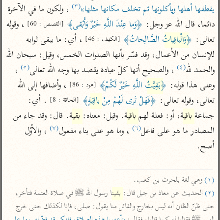
تفسير الآلوسي
جمع الأقوال
(٣)
يقطفها أهلها ويأكلونها ثم تخلف مكانها مثلها»
 ، ولكون ما في الآخرة 
تفسير ابن عثيمين
تفسير ابن الجوزي
تفسير الرازي
دائما، قال الله عز وجل: 
﴿وَما عِنْدَ اللَّهِ خَيْرٌ وَأَبْقى﴾
 ، وقوله 
[القصص : 60]
تفسير الماوردي
تعالى: 
﴿
وَالْباقِياتُ
 الصَّالِحاتُ﴾
 ، أي: ما يبقى ثوابه 
[الكهف : 46]
مركَّزة العبارة
أخرى
للإنسان من الأعمال، وقد فسّر بأنها الصلوات الخمس، وقيل: سبحان الله 
تفسير الجلالين
(٥)
(٤)
أضواء البيان
والحمد لله
 ، والصحيح أنها كلّ عبادة يقصد بها وجه الله تعالى
 ، 
منتقاة
جامع البيان للإيجي
وعلى هذا قوله: 
﴿
بَقِيَّتُ
 اللَّهِ خَيْرٌ لَكُمْ﴾
 ، وأضافها إلى الله 
تفسير ابن القيم
نظم الدرر للبقاعي
[هود : 86]
تفسير البيضاوي
تعالى، وقوله تعالى: 
﴿فَهَلْ تَرى لَهُمْ مِنْ 
باقِيَةٍ
﴾
 . أي: 
[الحاقة : 8]
تفسير ابن تيمية
جماعة 
باقية
، أو: فعلة لهم 
باقية
. وقيل: معناه: 
بقية
. قال: وقد جاء من 
تفسير النسفي
لغة وبلاغة
(٧)
(٦)
المصادر ما هو على فاعل
 ، وما هو على بناء مفعول
 ، والأوّل 
الوجيز للواحدي
التحرير والتنوير
عامّة
أصح.

تفسير ابن أبي زمنين
تفسير السمعاني
المحرر الوجيز لابن
عطية
تفسير مكّي
البحر المحيط لأبي
(١)
 وهي لغة بلحرث بن كعب.

آثار
محاسن التأويل
حيان
(٢)
 الحديث عن معاذ بن جبل قال: 
بقينا
 رسول الله ﷺ في صلاة العتمة فتأخر، 
للقاسمي
موسوعة التفسير
حتى ظنّ الظان أنه ليس بخارج والقائل منا يقول: صلى، فإنا لكذلك حتى خرج 
البسيط للواحدي
المأثور
تفسير الثعالبي