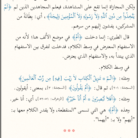
تفسير الآلوسي
جمع الأقوال
ولكن المجازاة إنما تقع على المشاهدة، فيعلم المجاهدين الذين لم 
﴿لَمْ 
تفسير ابن عثيمين
تفسير ابن الجوزي
تفسير الرازي
يَتَّخِذُواْ مِن دُونِ ٱللَّهِ وَلاَ رَسُولِهِ وَلاَ ٱلْمُؤْمِنِينَ وَلِيجَةً﴾
، أي: بِطَانَةً من 
تفسير الماوردي
المشركين، يفشون إليهم من سرهم.
مركَّزة العبارة
أخرى
قال الطبري: إنما دخلت 
﴿أَمْ﴾
 في موضع الألف هنا؛ لأنه من 
تفسير الجلالين
أضواء البيان
منتقاة
الاستفهام المعترض في وسط الكلام، فدخلت لتفرق بين الاستفهام 
جامع البيان للإيجي
تفسير ابن القيم
نظم الدرر للبقاعي
الذي يبتدأ به، والاستفهام الذي يعترض.
تفسير البيضاوي
تفسير ابن تيمية
في وسط الكلام.
تفسير النسفي
لغة وبلاغة
ومثله: 
﴿الۤـمۤ * تَنزِيلُ ٱلْكِتَابِ لاَ رَيْبَ [فِيهِ] مِن رَّبِّ ٱلْعَالَمِينَ﴾
الوجيز للواحدي
التحرير والتنوير
عامّة
، ثم قال: 
﴿أَمْ يَقُولُونَ﴾
، بمعنى: أيقولون.
[السجدة: ١-٢]
[السجدة: ٣]
تفسير ابن أبي زمنين
تفسير السمعاني
المحرر الوجيز لابن
ومثله: 
﴿أَفَلاَ تُبْصِرُونَ * أَمْ أَنَآ خَيْرٌ﴾
، أي: أنا خير.
[الزخرف: ٥١-٥٢]
عطية
تفسير مكّي
وهذه 
﴿أَمْ﴾
 هي التي تسمى "المنقطعة، ولا يقدر الكلام معها بـ: 
البحر المحيط لأبي
آثار
محاسن التأويل
حيان
"أيهم" ولا بـ: "أيهما".

للقاسمي
موسوعة التفسير
* * *
البسيط للواحدي
المأثور
تفسير الثعالبي