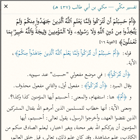
ساهم معنا في نشر القرآن والعلم الشرعي
✕
تفسير مكّي — مكي بن أبي طالب (٤٣٧ هـ)
الباحث القرآني
﴿أَمۡ حَسِبۡتُمۡ أَن تُتۡرَكُوا۟ وَلَمَّا یَعۡلَمِ ٱللَّهُ ٱلَّذِینَ جَـٰهَدُوا۟ مِنكُمۡ وَلَمۡ 
یَتَّخِذُوا۟ مِن دُونِ ٱللَّهِ وَلَا رَسُولِهِۦ وَلَا ٱلۡمُؤۡمِنِینَ وَلِیجَةࣰۚ وَٱللَّهُ خَبِیرُۢ بِمَا 
بحث
تفسير
علوم
مصاحف
معاجم
تَعۡمَلُونَ﴾ 
[التوبة ١٦]
قوله: 
﴿أَمْ حَسِبْتُمْ أَن تُتْرَكُواْ وَلَمَّا يَعْلَمِ ٱللَّهُ ٱلَّذِينَ جَاهَدُواْ مِنكُمْ﴾
، 
الآية.
Type 2 or more characters for results.
﴿أَن تُتْرَكُواْ﴾
: في موضع مفعولي "حسبت" عند سيبويه.
Type 1 or more
أمّهات
عامّة
معاصرة
وقال المبرد: 
﴿أَن تُتْرَكُواْ﴾
: مفعول أول، والثاني مفعول محذوف.
characters for results.
تفسير الطبري
فتح البيان للقنوجي
الميسر
و 
﴿أَمْ﴾
 هنا: استفهام، والمعنى: أحسبتم أيها المؤمنون كذا وكذا؟.
تفسير ابن كثير
فتح القدير للشوكاني
المختصر في
التفسير
ومعنى الآية: أنها خطاب للمسلمين الذين أمرهم الله بقتال المشركين 
تفسير القرطبي
تفسير ابن جزي
تفسير السعدي
الذين نقضوا العهد، وأخرجوا الرسول، يقول تعالى: أحسبتم، أيها 
تفسير البغوي
المؤمنون أن يترككم الله بغير محنة، وبغير اختبار، ليعلم الصادق منكم من 
أيسر التفاسير
موسوعات
الكاذب، علم مشاهدة. وقد كان علم ذلك، تعالى، قبل خلق العالم، 
القرآن – تدبر وعمل