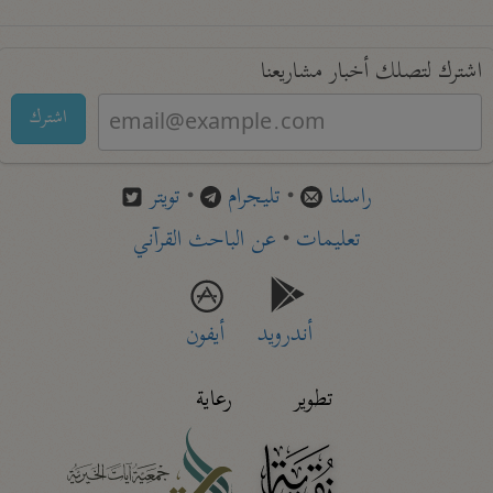
اشترك لتصلك أخبار مشاريعنا
اشترك
راسلنا
•
تليجرام
•
تويتر
تعليمات
•
عن الباحث القرآني
أندرويد
أيفون
تطوير
رعاية