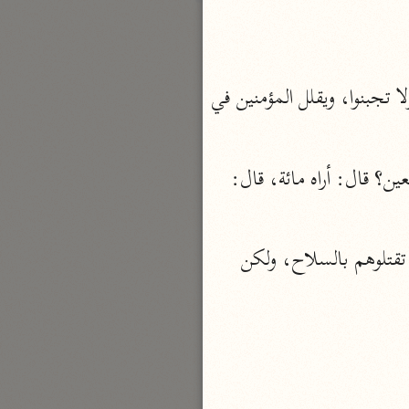
بارة
تفسير الجلالين
أي: أراكم، أيها المؤمنون، عدوكم، قليلاً، وهم كثير ليهون عليكم أمرهم، فلا تجزعوا ولا تجبنوا، ويقلل المؤمنين في 
حلّي والسيوطي (٨٦٤، ٩١١ هـ)
نحو مجلد
قال عبد الله بن مسعود: قُلِّلوا في أعيننا يوم بدر، حتى قلت لرجل إلى جانبي: أراهم سبعين؟ قال: أراه مائة، قال: 
جامع البيان
الإيجي (٩٠٥ هـ)
نحو ٣ مجلدات
وكان من قول أبي جهل لأصحابه لما قلّل الله عز وجل، المسلمين في عَيْنَيْه: يا قوم، لا تقتلوهم بالسلاح، ولكن 
أنوار التنزيل
البيضاوي (٦٨٥ هـ)
نحو ٣ مجلدات
مدارك التنزيل
النسفي (٧١٠ هـ)