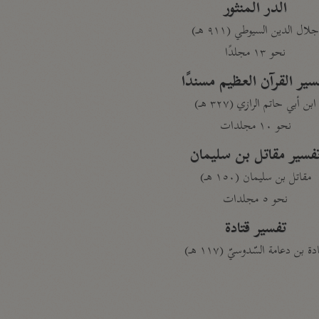
الدر المنثور
لال الدين السيوطي (٩١١ هـ)
نحو ١٣ مجلدًا
سير القرآن العظيم مسندًا
ابن أبي حاتم الرازي (٣٢٧ هـ)
نحو ١٠ مجلدات
فسير مقاتل بن سليمان
مقاتل بن سليمان (١٥٠ هـ)
نحو ٥ مجلدات
تفسير قتادة
دة بن دعامة السّدوسيّ (١١٧ هـ)