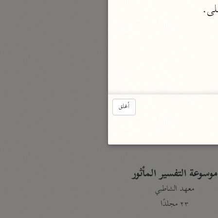
لى.
نحو ٣ مجلدات
الوجيز
الواحدي (٤٦٨ هـ)
نحو مجلد
تفسير القرآن العزيز
ابن أبي زمنين (٣٩٩ هـ)
أغلق
نحو مجلدين
موسوعة التفسير المأثور
معهد الشاطبي
٢٣ مجلدًا