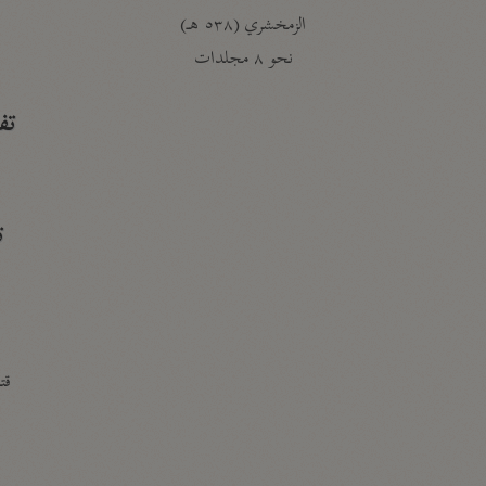
الزمخشري (٥٣٨ هـ)
ج
نحو ٨ مجلدات
تف
ت
قتا