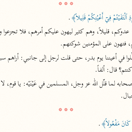
* * *
أخرى
 ٱلْتَقَيْتُمْ فِيۤ أَعْيُنِكُمْ قَلِيلاً﴾
.
مركَّزة الع
أضواء البيان
محمد الأمين الشنقيطي (١٣٩٤ هـ)
الم
هم، فتهون على المؤمنين شوكتهم.
نحو ١١ مجلدًا
نظم الدرر
البقاعي (٨٨٥ هـ)
نتم؟ قال: ألفاً.
نحو ٢٠ مجلدًا
حبال.
لغة وبلاغة
* * *
التحرير والتنوير
ابن عاشور (١٣٩٣ هـ)
اً كَانَ مَفْعُولاً﴾
.
نحو ٢٤ مجلدًا