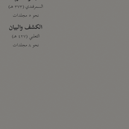
السمرقندي (٣٧٣ هـ)
نحو ٥ مجلدات
الكشف والبيان
الثعلبي (٤٢٧ هـ)
نحو ٨ مجلدات