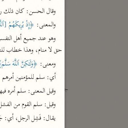
نحو ١٩ مجلدًا
وقال الحسن: كان ذلك رؤ
الجامع لأحكام القرآن
والمعنى: 
﴿إِذْ يُرِيكَهُمُ [ٱلل
القرطبي (٦٧١ هـ)
نحو ٢٤ مجلدًا
وهو عند جميع أهل التفسير 
معالم التنزيل
حق لا منام، وهذا خطاب لل
البغوي (٥١٦ هـ)
ومعنى: 
﴿وَلَـٰكِنَّ ٱللَّهَ سَلَّم
نحو ١١ مجلدًا
أي: سلم للمؤمنين أمرهم 
جمع الأقوال
وقيل المعنى: سلم أمره فيه
زاد المسير
وقيل: سلم القوم من الفشل
ابن الجوزي (٥٩٧ هـ)
نحو ٥ مجلدات
يقال: فَشِل الرجل، أي: جَ
