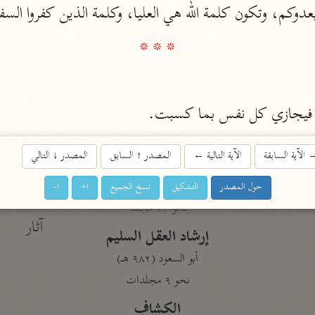
دوكم، وتكون كلمة الله هي العليا، وكلمة الذين كفروا السف
المحرر الوجيز
* * *
ابن عطية (٥٤٦ هـ)
نحو ٨ مجلدات
البحر المحيط
ه، فيجازي كل نفس بما كسبت.
أبو حيان (٧٤٥ هـ)
نحو ١٦ مجلدًا
الآية السابقة
الآية التالية
←
المصدر
↑
السابق
المصدر
↓
التالي
التفسير البسيط
الواحدي (٤٦٨ هـ)
حول المصدر
التشكيل
نسخ الجميع
ا+
ا-
نحو ٢٢ مجلدًا
آثار
إرشاد العقل السليم
أبو السعود (٩٨٢ هـ)
نحو ٩ مجلدات
الكشاف