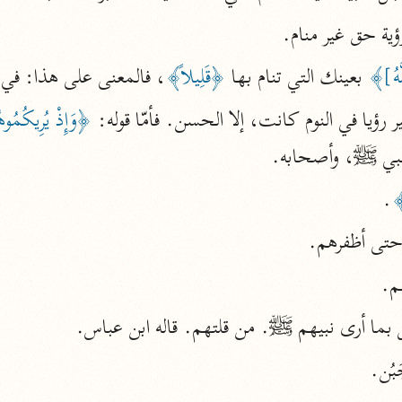
نحو ١١ مجلدًا
ية حق غير منام.
التسهيل لعلوم التنزيل
َّهُ]﴾
 بعينك التي تنام بها 
﴿قَلِيلاً﴾
، فالمعنى على هذا: ف
ابن جُزَيّ (٧٤١ هـ)
نحو ٣ مجلدات
رؤيا في النوم كانت، إلا الحسن. فأمّا قوله: 
﴿وَإِذْ يُرِيكُمُوهُم
نبي ﷺ، وأصحابه.
موسوعات
َ﴾
.
روح المعاني
حتى أظفرهم.
الآلوسي (١٢٧٠ هـ)
نحو ٢٨ مجلدًا
م.
مفاتيح الغيب
 بما أرى نبيهم ﷺ. من قلتهم. قاله ابن عباس. 
فخر الدين الرازي (٦٠٦ هـ)
نحو ٢٤ مجلدًا
بُن.