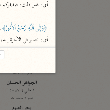
أي: فعل ذلك، فيظفركم بع

تفسير القرآن
السمعاني (٤٨٩ هـ)
نحو ٥ مجلدات
﴿وَإِلَى ٱللَّهِ تُرْجَعُ ٱلأُمُورُ﴾
.
الهداية إلى بلوغ النهاية
أي: تصير في الآخرة إلي
مكي بن أبي طالب (٤٣٧ هـ)
نحو ٧ مجلدات
→
محاسن التأويل
القاسمي (١٣٣٢ هـ)
نحو ١١ مجلدًا
الجواهر الحسان
الثعالبي (٨٧٥ هـ)
نحو ٦ مجلدات
بحر العلوم