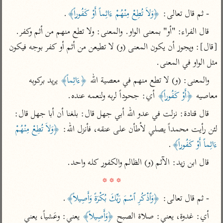
تفسير الآلوسي
جمع الأقوال
- ثم قال تعالى: 
﴿وَلاَ تُطِعْ مِنْهُمْ ءَاثِماً أَوْ كَفُوراً﴾
.
تفسير ابن عثيمين
تفسير ابن الجوزي
تفسير الرازي
قال الفراء: "أو" بمعنى الواو. والمعنى: ولا تطع منهم من أثم وكفر. 
تفسير الماوردي
[قال]: ويجوز أن يكون المعنى (و) لا تطيعن من أثم أو كفر بوجه فيكون 
مركَّزة العبارة
أخرى
مثل الواو في المعنى.
تفسير الجلالين
أضواء البيان
منتقاة
والمعنى: (و) لا تطع منهم في معصية الله 
﴿ءَاثِماً﴾
 يريد بركوبه 
جامع البيان للإيجي
تفسير ابن القيم
نظم الدرر للبقاعي
معاصيه 
﴿أَوْ كَفُوراً﴾
 أي: جحوداً لربه ولنعمه عنده.
تفسير البيضاوي
تفسير ابن تيمية
قال قتادة: نزلت في عدو الله أبي جهل قال: بلغنا أن أبا جهل قال: 
تفسير النسفي
لغة وبلاغة
لئن رأيت محمداً يصلي لأطأن على عنقه، فأنزل الله: 
﴿وَلاَ تُطِعْ مِنْهُمْ 
الوجيز للواحدي
التحرير والتنوير
عامّة
ءَاثِماً أَوْ كَفُوراً﴾
.
تفسير ابن أبي زمنين
تفسير السمعاني
المحرر الوجيز لابن
قال ابن زيد: الآثم (و) الظالم والكفور كله واحد.

عطية
تفسير مكّي
* * *
البحر المحيط لأبي
آثار
محاسن التأويل
حيان
- ثم قال تعالى: 
﴿وَٱذْكُرِ ٱسْمَ رَبِّكَ بُكْرَةً وَأَصِيلاً﴾
.
للقاسمي
موسوعة التفسير
البسيط للواحدي
المأثور
أي: غدوة، يعني: صلاة الصبح 
﴿وَأَصِيلاً﴾
 يعني: وعَشياً، يعني 
تفسير الثعالبي