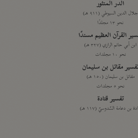
الدر المنثور
لال الدين السيوطي (٩١١ هـ)
نحو ١٣ مجلدًا
سير القرآن العظيم مسندًا
ابن أبي حاتم الرازي (٣٢٧ هـ)
نحو ١٠ مجلدات
فسير مقاتل بن سليمان
مقاتل بن سليمان (١٥٠ هـ)
نحو ٥ مجلدات
تفسير قتادة
دة بن دعامة السّدوسيّ (١١٧ هـ)