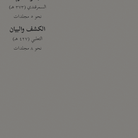
السمرقندي (٣٧٣ هـ)
نحو ٥ مجلدات
الكشف والبيان
الثعلبي (٤٢٧ هـ)
نحو ٨ مجلدات