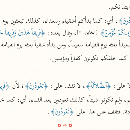
بتدائكم.
أخرى
مركَّزة الع
دُونَ﴾
، أي: كما بدأكم أشقياء وسعداء، كذلك تبعثون يوم ال
أضواء البيان
مِنكُمْ مُّؤْمِنٌ﴾
، وقال بعده: 
﴿فَرِيقاً هَدَىٰ وَفَرِيقاً حَ
[التغابن: ٢]
محمد الأمين الشنقيطي (١٣٩٤ هـ)
الم
نحو ١١ مجلدًا
ً بعثه يوم القيامة سعيداً، ومن بدأه شقياً بعثه يوم القيامة 
نظم الدرر
 كما خلقكم تكونون كفاراً ومؤمنين.
البقاعي (٨٨٥ هـ)
نحو ٢٠ مجلدًا
ا على: 
﴿ٱلضَّلاَلَةُ﴾
، لا تقف على: 
﴿تَعُودُونَ﴾
؛ لأن 
﴿فَرِي
لغة وبلاغة
التحرير والتنوير
دة. فتقف على هذا على 
﴿تَعُودُونَ﴾
.

ابن عاشور (١٣٩٣ هـ)
* * *
نحو ٢٤ مجلدًا