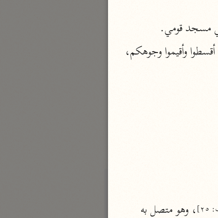
نحو مجلد
تي مسجد قومي.
تيسير الكريم الرحمن
السعدي (١٣٧٦ هـ)
،: يقول لكم [ربي] أقسطوا وأقيموا وجوهكم، 
نحو ٤ مجلدات
أيسر التفاسير
أبو بكر الجزائري (١٤٣٩ هـ)
نحو ٣ مجلدات
القرآن – تدبّر وعمل
شركة الخبرات الذكية
نحو ٣ مجلدات
تفسير القرآن الكريم
ابن عثيمين (١٤٢١ هـ)
، وهو متصل به 
نحو ١٥ مجلدًا
٢٥]