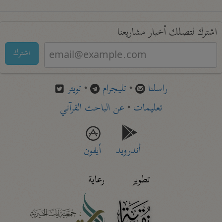
اشترك لتصلك أخبار مشاريعنا
اشترك
راسلنا
•
تليجرام
•
تويتر
تعليمات
•
عن الباحث القرآني
أندرويد
أيفون
تطوير
رعاية