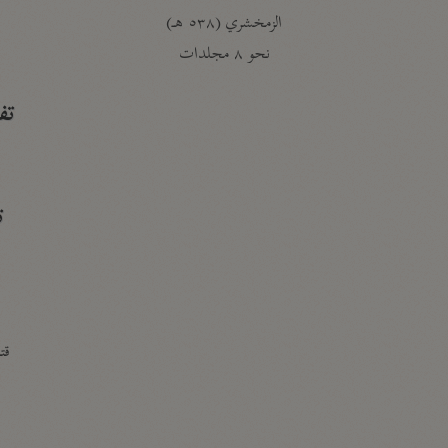
الزمخشري (٥٣٨ هـ)
ج
نحو ٨ مجلدات
تف
ت
قتا