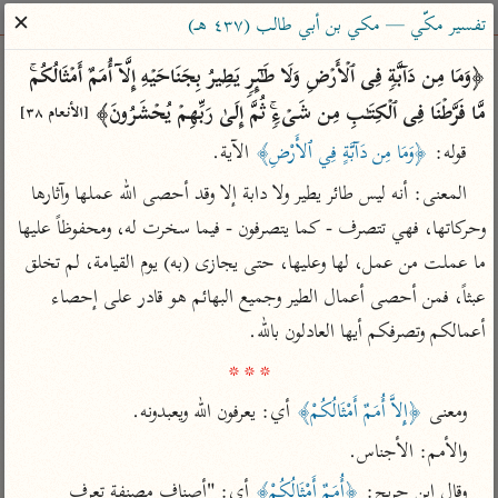
ساهم معنا في نشر القرآن والعلم الشرعي
✕
تفسير مكّي — مكي بن أبي طالب (٤٣٧ هـ)
الباحث القرآني
﴿وَمَا مِن دَاۤبَّةࣲ فِی ٱلۡأَرۡضِ وَلَا طَـٰۤىِٕرࣲ یَطِیرُ بِجَنَاحَیۡهِ إِلَّاۤ أُمَمٌ أَمۡثَالُكُمۚ 
مَّا فَرَّطۡنَا فِی ٱلۡكِتَـٰبِ مِن شَیۡءࣲۚ ثُمَّ إِلَىٰ رَبِّهِمۡ یُحۡشَرُونَ﴾ 
[الأنعام ٣٨]
بحث
تفسير
علوم
مصاحف
معاجم
قوله: 
﴿وَمَا مِن دَآبَّةٍ فِي ٱلأَرْضِ﴾
 الآية.
المعنى: أنه ليس طائر يطير ولا دابة إلا وقد أحصى الله عملها وآثارها 
Type 2 or more characters for results.
وحركاتها، فهي تتصرف - كما يتصرفون - فيما سخرت له، ومحفوظاً عليها 
ما عملت من عمل، لها وعليها، حتى يجازى (به) يوم القيامة، لم تخلق 
Type 1 or more
أمّهات
عامّة
معاصرة
عبثاً، فمن أحصى أعمال الطير وجميع البهائم هو قادر على إحصاء 
characters for results.
تفسير الطبري
فتح البيان للقنوجي
الميسر
أعمالكم وتصرفكم أيها العادلون بالله.

تفسير ابن كثير
فتح القدير للشوكاني
المختصر في
* * *
التفسير
تفسير القرطبي
تفسير ابن جزي
ومعنى 
﴿إِلاَّ أُمَمٌ أَمْثَالُكُمْ﴾
 أي: يعرفون الله ويعبدونه.
تفسير السعدي
تفسير البغوي
والأمم: الأجناس.
أيسر التفاسير
موسوعات
وقال ابن جريج: 
﴿أُمَمٌ أَمْثَالُكُمْ﴾
 أي: "أصناف مصنفة تعرف 
القرآن – تدبر وعمل