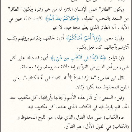
تفسير أبي السعود
الدر المنثور
تفسير السمرقندي
ويكون "الطائر" عمل الإنسان اللازم له من خير وشر، ويكون "الطائر" 
الكشاف للزمخشري
تفسير ابن أبي حاتم
تفسير الثعلبي
من السعد والنحس، كقوله: 
﴿طَائِرُكُمْ عِندَ ٱللَّهِ﴾
، فبين في 
[النمل: ٤٧]
تفسير مقاتل
الآية . أنه الطائر الذي يطير بجناحيه، لا غير.
تفسير قتادة
وقيل: معنى 
﴿(إِلاَّ أُمَمٌ) أَمْثَالُكُمْ﴾
 أي: خلقهم ودبّرهم ورزقهم وكتب 
آثارهم وآجالهم كما فعل بكم.
(و) قوله: 
﴿مَّا فَرَّطْنَا فِي ٱلكِتَٰبِ مِن شَيْءٍ﴾
 أي: قد دللنا على كل 
شيء من أمر الدين في القرآن، إما دلالة مشروحة، وإما مجملة.
اشترك لتصلك أخبار مشاريعنا
قال ابن عباس: "ما تركنا شيئاً إلاَّ قد كتبناه في أمِّ الكتاب"، يعني 
اشترك
اللوح المحفوظ مما يكون وكان.
وقيل: المعنى: أن آثار هذه الأمم وآجالها وأرزاقها، كل مكتوب عند 
راسلنا
•
تليجرام
•
تويتر
الله، فلم يفرط فيه في الكتاب الذي عنده، كل مكتوب فيه.
تعليمات
•
عن الباحث القرآني
فـ (الكتاب) على هذا القول والذي قبله: هو اللوح المحفوظ و 
(الكتاب) في القول الأول: هو القرآن.
أندرويد
أيفون