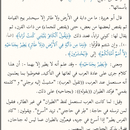
تفسير الآلوسي
جمع الأقوال
بأسمائها".
تفسير ابن عثيمين
تفسير ابن الجوزي
تفسير الرازي
قال أبو هريرة: ما من دابة في الأرض ولا طائر إلا سيحشر يوم القيامة 
تفسير الماوردي
ثم يقتص لبعضها من بعض، حتى (يقتص للجماء) من ذات القرن، ثم 
مركَّزة العبارة
أخرى
يقال لها: كوني تراباً، فعند ذلك 
﴿وَيَقُولُ ٱلْكَافِرُ يٰلَيْتَنِي كُنتُ تُرَاباً﴾
[النبأ: 
تفسير الجلالين
أضواء البيان
منتقاة
. وإن شئتم فاقْرَأوا: 
﴿وَمَا مِن دَآبَّةٍ فِي ٱلأَرْضِ (وَلاَ طَائِرٍ) يَطِيرُ بِجَنَاحَيْهِ 
٤٠]
جامع البيان للإيجي
تفسير ابن القيم
نظم الدرر للبقاعي
إِلاَّ أُمَمٌ أَمْثَالُكُمْ﴾
 إلى 
﴿يُحْشَرُونَ﴾
.
تفسير البيضاوي
تفسير ابن تيمية
ومعنى: 
﴿يَطِيرُ بِجَنَاحَيْهِ﴾
 - وقد علم أنه لا يطير إلا بهما -: أن هذا 
تفسير النسفي
لغة وبلاغة
كلام جرى على عادة العرب في لغاتها في التأكيد, فخوطبوا بما يعلمون 
الوجيز للواحدي
التحرير والتنوير
عامّة
أنه مستعمل عند العرب، ((تقول العرب): "مشيتُ إليه برجلي" و "كلمته 
تفسير ابن أبي زمنين
تفسير السمعاني
المحرر الوجيز لابن
بفمي" فوكد الطيران ((بقوله)): (بجناحيه) على ذلك.
عطية
تفسير مكّي
وقيل: لما كانت العرب تستعمل لفظ "الطيران" في غير الطائر، فتقول 
البحر المحيط لأبي
آثار
محاسن التأويل
لمن ترسله في حاجة: "طِر في حاجتي"، تريد "أسرع". ويقولون: "كاد 
حيان
للقاسمي
موسوعة التفسير
الفرس يطير" إذا أسرع في جريه، فيعبرِّون بالطيران عما ليس له جناحان، 
البسيط للواحدي
المأثور
تفسير الثعالبي
ففرق بذكر الجناحين بين المعنيين.