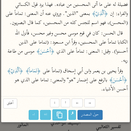
تفسير الآلوسي
جمع الأقوال
فضيلة له على ما آتى المحسنين من عباده. فهذا يرد قول الكسائي 
تفسير ابن عثيمين
تفسير ابن الجوزي
تفسير الرازي
والفراء: إن 
﴿ٱلَّذِيۤ﴾
 بمعنى "الذين". وروي عنه أن المعنى: تماماً على 
تفسير الماوردي
(المحسن)، فهو اسم للجنس كله من المحسنين، كما قال البصريون.
مركَّزة العبارة
أخرى
قال الحسن: كان في قوم موسى محسن وغير محسن، فأنزل الله 
تفسير الجلالين
أضواء البيان
الكتابا تماماً على المحسنين، وقرأ ابن مسعود: (تماما على الذين 
منتقاة
جامع البيان للإيجي
تفسير ابن القيم
نظم الدرر للبقاعي
أحسنوا). وقيل: المعنى: تماماً على الذي 
﴿أَحْسَنَ﴾
 موسى من طاعة 
تفسير البيضاوي
ربه.
تفسير ابن تيمية
تفسير النسفي
وقرأ يحيى بن يعمر وابن أبي إسحاق (تماماً على 
﴿تَمَاماً﴾
﴿ٱلَّذِيۤ﴾
لغة وبلاغة
الوجيز للواحدي
﴿أَحْسَنَ﴾
 بالرفع على إضمار "هو" والمعنى: تماما على الذي هو 
التحرير والتنوير
عامّة
أحسن الأشياء.
تفسير ابن أبي زمنين
تفسير السمعاني
المحرر الوجيز لابن
عطية
تفسير مكّي
→
←
↑
↓
أغلق
البحر المحيط لأبي
آثار
محاسن التأويل
حيان
حول المصدر
ا+
ا-
للقاسمي
موسوعة التفسير
البسيط للواحدي
المأثور
تفسير الثعالبي