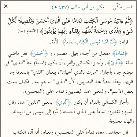
ساهم معنا في نشر القرآن والعلم الشرعي
✕
تفسير مكّي — مكي بن أبي طالب (٤٣٧ هـ)
الباحث القرآني
﴿ثُمَّ ءَاتَیۡنَا مُوسَى ٱلۡكِتَـٰبَ تَمَامًا عَلَى ٱلَّذِیۤ أَحۡسَنَ وَتَفۡصِیلࣰا لِّكُلِّ 
شَیۡءࣲ وَهُدࣰى وَرَحۡمَةࣰ لَّعَلَّهُم بِلِقَاۤءِ رَبِّهِمۡ یُؤۡمِنُونَ﴾ 
[الأنعام ١٥٤]
بحث
تفسير
علوم
مصاحف
معاجم
قوله: 
﴿ثُمَّ آتَيْنَا مُوسَى ٱلْكِتَابَ تَمَاماً﴾
 الآية.
﴿تَمَاماً﴾
 مفعول من أجله، وقيل: مصدر، و 
﴿أَحْسَنَ﴾
 فعل ماضي 
Type 2 or more characters for results.
صلة 
﴿ٱلَّذِيۤ﴾
، وأجاز الكسائي والفراء أن يكون (اسماً) نعتاً "للذي" في 
موضع جر، وأجازا: "مررت بالذي أخيك"، ينعتان "الذي" بالمعرفة وما 
Type 1 or more
أمّهات
عامّة
معاصرة
قاربها. وهذا خطأ عند البصريين، لأن "الذي" لم يتم بعد، فكيف ينعت 
characters for results.
تفسير الطبري
فتح البيان للقنوجي
الميسر
بعض الاسم؟. والمعنى عند البصريين: تماما على (المحسن).
تفسير ابن كثير
فتح القدير للشوكاني
المختصر في
وأجاز الكسائي والفراء أن يكون 
﴿ٱلَّذِيۤ﴾
 بمعنى "الذين" هنا. وقال 
التفسير
تفسير القرطبي
تفسير ابن جزي
المبرد: تقديره: تماماً على الذي أحسنه (الله) إلى موسى من الرسالة، 
تفسير السعدي
تفسير البغوي
والهاء محذوفة.
أيسر التفاسير
موسوعات
قال مجاهد: معناه تماماً على المحسنين، ومعناه: أنه آتاه الكتاب 
القرآن – تدبر وعمل