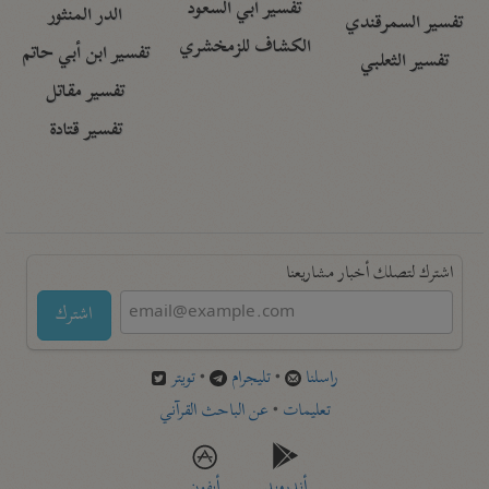
تفسير أبي السعود
الدر المنثور
تفسير السمرقندي
الكشاف للزمخشري
تفسير ابن أبي حاتم
تفسير الثعلبي
تفسير مقاتل
تفسير قتادة
اشترك لتصلك أخبار مشاريعنا
اشترك
راسلنا
•
تليجرام
•
تويتر
تعليمات
•
عن الباحث القرآني
أندرويد
أيفون