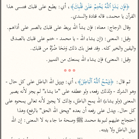
تفسير الآلوسي
جمع الأقوال
﴿فَإِن يَشَإِ ٱللَّهُ يَخْتِمْ عَلَىٰ قَلْبِكَ﴾
، أي: يطبع على قلبك فتنسى هذا 
تفسير ابن عثيمين
تفسير ابن الجوزي
تفسير الرازي
القرآن يا محمد، قاله قتادة والسدي. 
تفسير الماوردي
وقال الزجاج: معناه: فإن يشأ الله يربط على قلبك بالصبر على أذاهم. 
مركَّزة العبارة
أخرى
وقيل: المعنى: (إن يشاء الله - يا محمد - ختم على قلبك بالصدق 
تفسير الجلالين
أضواء البيان
منتقاة
واليقين والخير كله. وقد فعل بك ذلك وَمَحَا ضُرَّهُ من قلبك. 
جامع البيان للإيجي
تفسير ابن القيم
نظم الدرر للبقاعي
وقيل: المعنى) فإن يشاء الله يمنعك من التمييز. 

تفسير البيضاوي
تفسير ابن تيمية
* * *
تفسير النسفي
لغة وبلاغة
ثم قال: 
﴿وَيَمْحُ ٱللَّهُ ٱلْبَاطِلَ﴾
، أي: ويزيل الله الباطل على كل حال - 
الوجيز للواحدي
التحرير والتنوير
عامّة
وهو الشرك - ولذلك رفعه، ولو عطفه على "ما يشاء" لم يجز لأنه يصير 
تفسير ابن أبي زمنين
تفسير السمعاني
المحرر الوجيز لابن
المعنى (ولو يشاء) الله يمح الباطل، وذلك لا يجوز لأنه تعالى يمحوه على 
عطية
تفسير مكّي
كل حال. ويدل على رفعه أن بعده "ويحق الله الحق" بالرفع) وهذا 
البحر المحيط لأبي
آثار
محاسن التأويل
احتجاج عليهم لنبوءة محمد ﷺ وصحة ما جاء به لا المعنى: إن الله 
حيان
للقاسمي
موسوعة التفسير
يزيل الباطل ولا يثبته. 
البسيط للواحدي
المأثور
تفسير الثعالبي