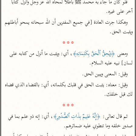
فلو كان ما جاء به محمد ﷺ باطلاً لمحاه الله عز وجل وأنزل كتاباً 
تفسير أبي السعود
الدر المنثور
تفسير السمرقندي
آخر على غيره. 
الكشاف للزمخشري
تفسير ابن أبي حاتم
تفسير الثعلبي
وهكذا جرت العادة [في جميع المفترين أن الله سبحانه يمحو أباطلهم 
تفسير مقاتل
ويثبت الحق. 

تفسير قتادة
* * *
ومعنى 
﴿وَيُحِقُّ ٱلْحَقَّ بِكَلِمَاتِهِ﴾
، أي: ويثبت ما أنزل من كتابه على 
لسان] نبيه عليه السلام. 
وقيل: المعنى ويبين الحق. 
اشترك لتصلك أخبار مشاريعنا
وقيل: معناه: يثبت الحق في قلبك بكلماته، أي: بالقضاء الذي قضاه 
اشترك
لك قبل خلقك. 

* * *
راسلنا
•
تليجرام
•
تويتر
تعليمات
•
عن الباحث القرآني
ثم قال تعالى: 
﴿إِنَّهُ عَلِيمٌ بِذَاتِ ٱلصُّدُورِ﴾
، أي: إنه ذو علم بما في 
صدور خلقه وما تنطوي عليه ضمائرهم. 
أندرويد
أيفون