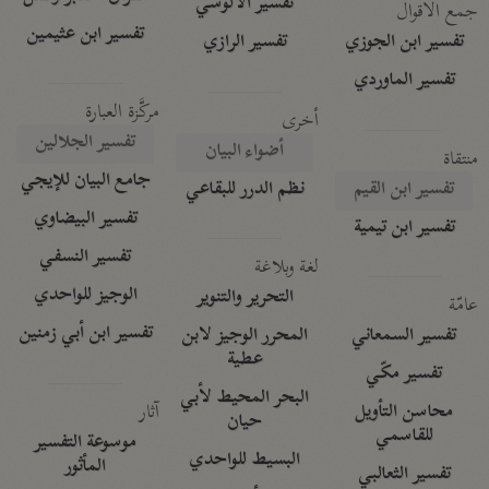
تفسير الآلوسي
جمع الأقوال
تفسير ابن عثيمين
تفسير ابن الجوزي
تفسير الرازي
تفسير الماوردي
مركَّزة العبارة
أخرى
تفسير الجلالين
أضواء البيان
منتقاة
جامع البيان للإيجي
تفسير ابن القيم
نظم الدرر للبقاعي
تفسير البيضاوي
تفسير ابن تيمية
تفسير النسفي
لغة وبلاغة
الوجيز للواحدي
التحرير والتنوير
عامّة
تفسير ابن أبي زمنين
تفسير السمعاني
المحرر الوجيز لابن
عطية
تفسير مكّي
البحر المحيط لأبي
آثار
محاسن التأويل
حيان
للقاسمي
موسوعة التفسير
البسيط للواحدي
المأثور
تفسير الثعالبي