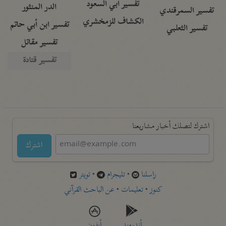
تفسير أبي السعود
الدر المنثور
تفسير السمرقندي
الكشاف للزمخشري
تفسير ابن أبي حاتم
تفسير الثعلبي
تفسير مقاتل
تفسير قتادة
اشترك لتصلك أخبار مشاريعنا
اشترك
راسلنا
•
تليجرام
•
تويتر
كنوز
•
تعليمات
•
عن الباحث القرآني
أندرويد
أيفون