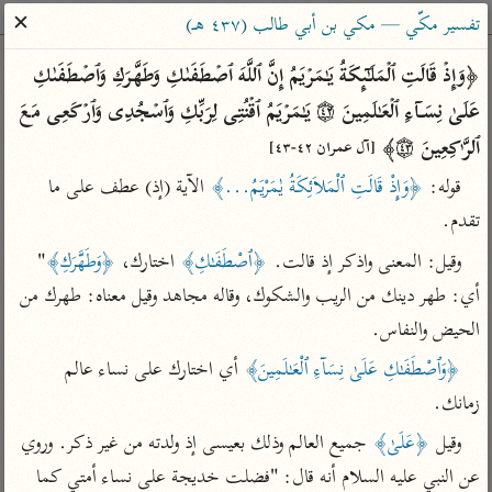
ساهم معنا في نشر القرآن والعلم الشرعي
✕
تفسير مكّي — مكي بن أبي طالب (٤٣٧ هـ)
الباحث القرآني
﴿وَإِذۡ قَالَتِ ٱلۡمَلَـٰۤىِٕكَةُ یَـٰمَرۡیَمُ إِنَّ ٱللَّهَ ٱصۡطَفَىٰكِ وَطَهَّرَكِ وَٱصۡطَفَىٰكِ 
عَلَىٰ نِسَاۤءِ ٱلۡعَـٰلَمِینَ ۝٤٢ یَـٰمَرۡیَمُ ٱقۡنُتِی لِرَبِّكِ وَٱسۡجُدِی وَٱرۡكَعِی مَعَ 
بحث
تفسير
علوم
مصاحف
معاجم
ٱلرَّ ٰ⁠كِعِینَ ۝٤٣﴾ 
[آل عمران ٤٢-٤٣]
قوله: 
﴿وَإِذْ قَالَتِ ٱلْمَلاَئِكَةُ يٰمَرْيَمُ...﴾
 الآية (إذ) عطف على ما 
تقدم.
Type 2 or more characters for results.
وقيل: المعنى واذكر إذ قالت. 
﴿ٱصْطَفَـٰكِ﴾
 اختارك، 
﴿وَطَهَّرَكِ﴾
" 
Type 1 or more
أمّهات
عامّة
معاصرة
أي: طهر دينك من الريب والشكوك، وقاله مجاهد وقيل معناه: طهرك من 
characters for results.
تفسير الطبري
فتح البيان للقنوجي
الميسر
الحيض والنفاس.
تفسير ابن كثير
فتح القدير للشوكاني
المختصر في
﴿وَٱصْطَفَـٰكِ عَلَىٰ نِسَآءِ ٱلْعَـٰلَمِينَ﴾
 أي اختارك على نساء عالم 
التفسير
تفسير القرطبي
تفسير ابن جزي
زمانك.
تفسير السعدي
تفسير البغوي
وقيل 
﴿عَلَىٰ﴾
 جميع العالم وذلك بعيسى إذ ولدته من غير ذكر. وروي 
أيسر التفاسير
موسوعات
عن النبي عليه السلام أنه قال: "فضلت خديجة على نساء أمتي كما 
القرآن – تدبر وعمل