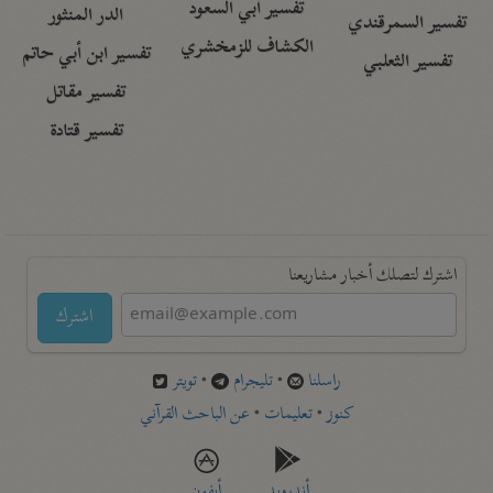
تفسير أبي السعود
الدر المنثور
تفسير السمرقندي
الكشاف للزمخشري
تفسير ابن أبي حاتم
تفسير الثعلبي
تفسير مقاتل
تفسير قتادة
اشترك لتصلك أخبار مشاريعنا
اشترك
راسلنا
•
تليجرام
•
تويتر
كنوز
•
تعليمات
•
عن الباحث القرآني
أندرويد
أيفون