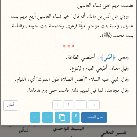
تفسير الآلوسي
جمع الأقوال
فضلت مريم على نساء العالمين
تفسير ابن عثيمين
تفسير ابن الجوزي
تفسير الرازي
وروي عن أنس بن مالك أنه قال "خير نساء العالمين أربع مريم بنت 
تفسير الماوردي
عمران، وآسية بنت مزاحم امرأة فرعون، وخديجة بنت خويلد، وفاطمة 
مركَّزة العبارة
أخرى
بنت محمد (ﷺ).

تفسير الجلالين
أضواء البيان
منتقاة
* * *
جامع البيان للإيجي
تفسير ابن القيم
نظم الدرر للبقاعي
ومعنى 
﴿ٱقْنُتِي﴾
: أخلصي الطاعة.
تفسير البيضاوي
تفسير ابن تيمية
وقيل معناه: أطيعي القيام والركوع.
تفسير النسفي
لغة وبلاغة
وقال النبي عليه السلام "أفضل الصلاة طول القنوت"أي: القيام.
الوجيز للواحدي
التحرير والتنوير
عامّة
وقال مجاهد: لما قيل لمريم ذلك قامت حتى ورم قدماها.
تفسير ابن أبي زمنين
تفسير السمعاني
المحرر الوجيز لابن
عطية
تفسير مكّي
→
←
↑
↓
أغلق
البحر المحيط لأبي
آثار
محاسن التأويل
حول المصدر
ا+
ا-
حيان
للقاسمي
موسوعة التفسير
البسيط للواحدي
المأثور
تفسير الثعالبي