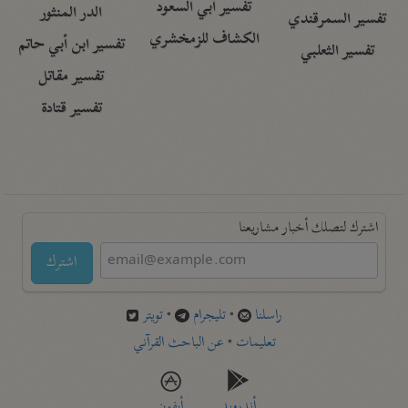
تفسير أبي السعود
الدر المنثور
تفسير السمرقندي
الكشاف للزمخشري
تفسير ابن أبي حاتم
تفسير الثعلبي
تفسير مقاتل
تفسير قتادة
اشترك لتصلك أخبار مشاريعنا
اشترك
راسلنا
•
تليجرام
•
تويتر
تعليمات
•
عن الباحث القرآني
أندرويد
أيفون