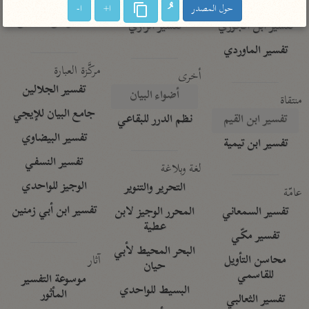
تفسير الآلوسي
جمع الأقوال
حول المصدر
ا+
ا-
تفسير ابن عثيمين
تفسير ابن الجوزي
تفسير الرازي
تفسير الماوردي
مركَّزة العبارة
أخرى
تفسير الجلالين
أضواء البيان
منتقاة
جامع البيان للإيجي
تفسير ابن القيم
نظم الدرر للبقاعي
تفسير البيضاوي
تفسير ابن تيمية
تفسير النسفي
لغة وبلاغة
الوجيز للواحدي
التحرير والتنوير
عامّة
تفسير ابن أبي زمنين
تفسير السمعاني
المحرر الوجيز لابن
عطية
تفسير مكّي
البحر المحيط لأبي
آثار
محاسن التأويل
حيان
للقاسمي
موسوعة التفسير
البسيط للواحدي
المأثور
تفسير الثعالبي