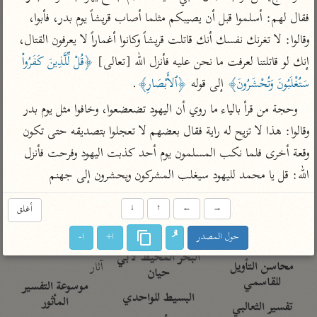
تفسير الآلوسي
جمع الأقوال
فقال لهم: أسلموا قبل أن يصيبكم مثلما أصاب قريشاً يوم بدر، فأبوا، 
تفسير ابن عثيمين
تفسير ابن الجوزي
تفسير الرازي
وقالوا: لا تغرنك نفسك أنك قاتلت قريشاً وكانوا أغماراً لا يعرفون القتال، 
تفسير الماوردي
إنك لو قاتلتنا لعرفت ما نحن عليه فأنزل الله [تعالى] 
﴿قُلْ لِّلَّذِينَ كَفَرُواْ 
مركَّزة العبارة
أخرى
سَتُغْلَبُونَ وَتُحْشَرُونَ﴾
 إلى قوله 
﴿ٱلأَبْصَارِ﴾
.
تفسير الجلالين
أضواء البيان
منتقاة
وحجة من قرأ بالياء ما روي أن اليهود تضعضعوا، وخافوا مثل يوم بدر 
جامع البيان للإيجي
تفسير ابن القيم
نظم الدرر للبقاعي
وقالوا: هذا لا تزيح له راية فقال بعضهم لا تعجلوا بتصديقه حتى تكون 
تفسير البيضاوي
تفسير ابن تيمية
وقعة أخرى فلما نكب المسلمون يوم أحد كذبت اليهود وفرحت فأنزل 
تفسير النسفي
لغة وبلاغة
الله: قل يا محمد لليهود سيغلب المشركون ويحشرون إلى جهنم
الوجيز للواحدي
التحرير والتنوير
عامّة
→
←
↑
↓
أغلق
تفسير ابن أبي زمنين
تفسير السمعاني
المحرر الوجيز لابن
عطية
حول المصدر
ا+
ا-
تفسير مكّي
البحر المحيط لأبي
آثار
محاسن التأويل
حيان
للقاسمي
موسوعة التفسير
البسيط للواحدي
المأثور
تفسير الثعالبي