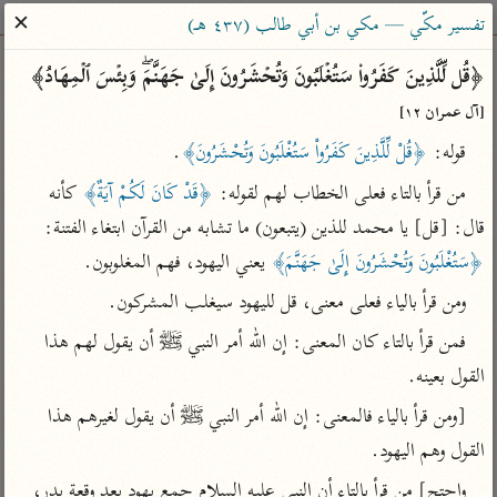
ساهم معنا في نشر القرآن والعلم الشرعي
✕
تفسير مكّي — مكي بن أبي طالب (٤٣٧ هـ)
الباحث القرآني
﴿قُل لِّلَّذِینَ كَفَرُوا۟ سَتُغۡلَبُونَ وَتُحۡشَرُونَ إِلَىٰ جَهَنَّمَۖ وَبِئۡسَ ٱلۡمِهَادُ﴾ 
[آل عمران ١٢]
بحث
تفسير
علوم
مصاحف
معاجم
قوله: 
﴿قُلْ لِّلَّذِينَ كَفَرُواْ سَتُغْلَبُونَ وَتُحْشَرُونَ﴾
.
من قرأ بالتاء فعلى الخطاب لهم لقوله: 
﴿قَدْ كَانَ لَكُمْ آيَةٌ﴾
 كأنه 
Type 2 or more characters for results.
قال: [قل] يا محمد للذين (يتبعون) ما تشابه من القرآن ابتغاء الفتنة: 
﴿سَتُغْلَبُونَ وَتُحْشَرُونَ إِلَىٰ جَهَنَّمَ﴾
 يعني اليهود، فهم المغلوبون.
Type 1 or more
أمّهات
عامّة
معاصرة
ومن قرأ بالياء فعلى معنى، قل لليهود سيغلب المشركون.
characters for results.
تفسير الطبري
فتح البيان للقنوجي
الميسر
فمن قرأ بالتاء كان المعنى: إن الله أمر النبي ﷺ أن يقول لهم هذا 
تفسير ابن كثير
فتح القدير للشوكاني
المختصر في
القول بعينه.
التفسير
تفسير القرطبي
تفسير ابن جزي
[ومن قرأ بالياء فالمعنى: إن الله أمر النبي ﷺ أن يقول لغيرهم هذا 
تفسير السعدي
تفسير البغوي
القول وهم اليهود.
أيسر التفاسير
موسوعات
واحتج] من قرأ بالتاء أن النبي عليه السلام جمع يهود بعد وقعة بدر، 
القرآن – تدبر وعمل