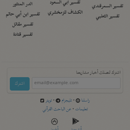
تفسير أبي السعود
الدر المنثور
تفسير السمرقندي
الكشاف للزمخشري
تفسير ابن أبي حاتم
تفسير الثعلبي
تفسير مقاتل
تفسير قتادة
اشترك لتصلك أخبار مشاريعنا
اشترك
راسلنا
•
تليجرام
•
تويتر
تعليمات
•
عن الباحث القرآني
أندرويد
أيفون