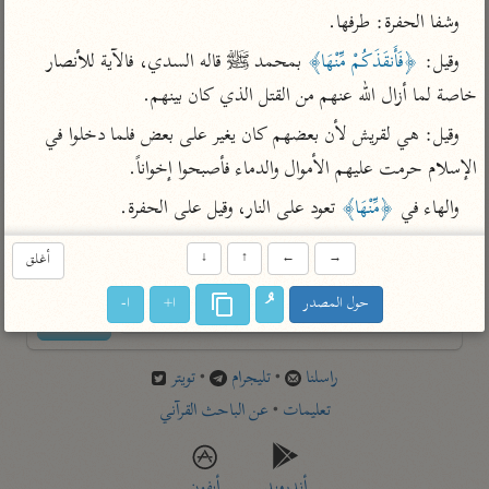
تفسير أبي السعود
الدر المنثور
وشفا الحفرة: طرفها.
تفسير السمرقندي
الكشاف للزمخشري
تفسير ابن أبي حاتم
وقيل: 
﴿فَأَنقَذَكُمْ مِّنْهَا﴾
 بمحمد ﷺ قاله السدي، فالآية للأنصار 
تفسير الثعلبي
تفسير مقاتل
خاصة لما أزال الله عنهم من القتل الذي كان بينهم.
تفسير قتادة
وقيل: هي لقريش لأن بعضهم كان يغير على بعض فلما دخلوا في 
الإسلام حرمت عليهم الأموال والدماء فأصبحوا إخواناً.
والهاء في 
﴿مِّنْهَا﴾
 تعود على النار، وقيل على الحفرة.
→
←
↑
↓
أغلق
اشترك لتصلك أخبار مشاريعنا
حول المصدر
ا+
ا-
اشترك
راسلنا
•
تليجرام
•
تويتر
تعليمات
•
عن الباحث القرآني
أندرويد
أيفون