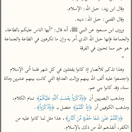
تفسير الآلوسي
جمع الأقوال
وقال ابن زيد: حبل الله: الإسلام.
تفسير ابن عثيمين
تفسير ابن الجوزي
تفسير الرازي
وقال القتبي: حبل الله: دينه.
تفسير الماوردي
وروى ابن مسعود عن النبي ﷺ، أنه قال: "أيها الناس عليكم بالطاعة، 
مركَّزة العبارة
أخرى
تفسير الجلالين
والجماعة فإنها حبل الله الذي أمر به وإن ما تكرهون في الطاعة والجماعة 
أضواء البيان
منتقاة
هو خير مما تحبون في الفرقة
جامع البيان للإيجي
تفسير ابن القيم
نظم الدرر للبقاعي
"
تفسير البيضاوي
تفسير ابن تيمية
وهذا تذكير للأنصار إذ كانوا يقتتلون في كل شهر فلما أتى الإسلام 
تفسير النسفي
لغة وبلاغة
واجتمعوا عليه ألف الله بينهم وزالت العداوة التي كانت بينهم عشرين ومائة 
الوجيز للواحدي
التحرير والتنوير
عامّة
سنة، وقد كانوا بني عم.
تفسير ابن أبي زمنين
تفسير السمعاني
المحرر الوجيز لابن
عطية
ومذهب البصريين أن 
﴿وَٱذْكُرُواْ نِعْمَتَ ٱللَّهِ عَلَيْكُمْ﴾
 تمام الكلام، 
تفسير مكّي
ومذهب الكوفيين أن 
﴿إِذْ كُنْتُمْ﴾
 متصل بـ 
﴿وَٱذْكُرُواْ﴾
.
البحر المحيط لأبي
آثار
محاسن التأويل
حيان
للقاسمي
﴿وَكُنْتُمْ عَلَىٰ شَفَا حُفْرَةٍ مِّنَ ٱلنَّارِ﴾
، هذا مثل لما كانوا عليه من 
موسوعة التفسير
البسيط للواحدي
المأثور
الكفر، أنقذهم الله من ذلك بالإسلام.
تفسير الثعالبي