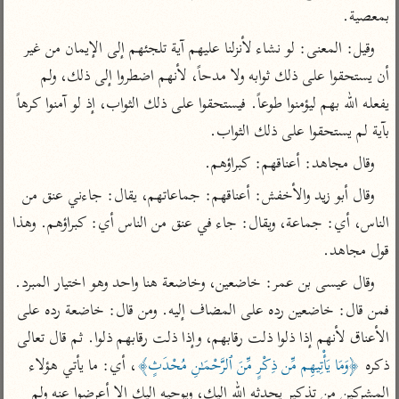
تفسير أبي السعود
الدر المنثور
بمعصية.
تفسير السمرقندي
الكشاف للزمخشري
تفسير ابن أبي حاتم
وقيل: المعنى: لو نشاء لأنزلنا عليهم آية تلجئهم إلى الإيمان من غير 
تفسير الثعلبي
تفسير مقاتل
أن يستحقوا على ذلك ثوابه ولا مدحاً، لأنهم اضطروا إلى ذلك، ولم 
يفعله الله بهم ليؤمنوا طوعاً. فيستحقوا على ذلك الثواب، إذ لو آمنوا كرهاً 
تفسير قتادة
بآية لم يستحقوا على ذلك الثواب.
وقال مجاهد: أعناقهم: كبراؤهم.
وقال أبو زيد والأخفش: أعناقهم: جماعاتهم، يقال: جاءني عنق من 
الناس، أي: جماعة، ويقال: جاء في عنق من الناس أي: كبراؤهم. وهذا 
اشترك لتصلك أخبار مشاريعنا
قول مجاهد.
اشترك
وقال عيسى بن عمر: خاضعين، وخاضعة هنا واحد وهو اختيار المبرد. 
راسلنا
•
تليجرام
•
تويتر
فمن قال: خاضعين رده على المضاف إليه. ومن قال: خاضعة رده على 
تعليمات
•
عن الباحث القرآني
الأعناق لأنهم إذا ذلوا ذلت رقابهم، وإذا ذلت رقابهم ذلوا. ثم قال تعالى 
ذكره 
﴿وَمَا يَأْتِيهِم مِّن ذِكْرٍ مِّنَ ٱلرَّحْمَـٰنِ مُحْدَثٍ﴾
، أي: ما يأتي هؤلاء 
المشركين من تذكير يحدثه الله إليك، ويوحيه إليك إلا أعرضوا عنه ولم 
أندرويد
أيفون