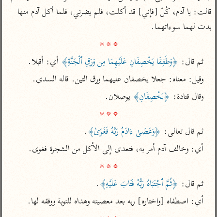
تفسير أبي السعود
الدر المنثور
تفسير السمرقندي
قالت: يا آدم، كُلْ [فإني] قد أكلت، فلم يضرني، فلما أكل آدم منها 
الكشاف للزمخشري
تفسير ابن أبي حاتم
بدت لهما سوءاتهما.

تفسير الثعلبي
تفسير مقاتل
* * *
تفسير قتادة
ثم قال: 
﴿وَطَفِقَا يَخْصِفَانِ عَلَيْهِمَا مِن وَرَقِ ٱلْجَنَّةِ﴾
 أي: أقبلا.
وقيل: معناه: جعلا يخصفان عليهما ورق التين. قاله السدي.
وقال قتادة: 
﴿يَخْصِفَانِ﴾
 يوصلان.

* * *
اشترك لتصلك أخبار مشاريعنا
ثم قال تعالى: 
﴿وَعَصَىٰ ءَادَمُ رَبَّهُ فَغَوَىٰ﴾
.
اشترك
أي: وخالف آدم أمر به، فتعدى إلى الأكل من الشجرة فغوى.

* * *
راسلنا
•
تليجرام
•
تويتر
تعليمات
•
عن الباحث القرآني
ثم قال: 
﴿ثُمَّ ٱجْتَبَاهُ رَبُّهُ فَتَابَ عَلَيْهِ﴾
.
أي: اصطفاه [واختاره] ربه بعد معصيته وهداه للتوبة ووفقه لها.

أندرويد
أيفون