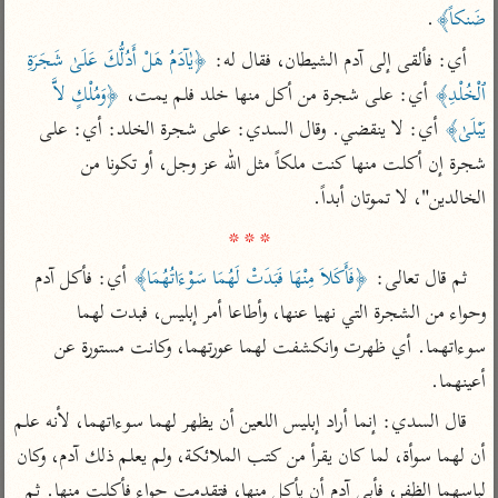
تفسير الآلوسي
جمع الأقوال
ضَنكاً﴾
.
تفسير ابن عثيمين
تفسير ابن الجوزي
تفسير الرازي
أي: فألقى إلى آدم الشيطان، فقال له: 
﴿يٰآدَمُ هَلْ أَدُلُّكَ عَلَىٰ شَجَرَةِ 
تفسير الماوردي
ٱلْخُلْدِ﴾
 أي: على شجرة من أكل منها خلد فلم يمت، 
﴿وَمُلْكٍ لاَّ 
مركَّزة العبارة
أخرى
يَبْلَىٰ﴾
 أي: لا ينقضي. وقال السدي: على شجرة الخلد: أي: على 
تفسير الجلالين
أضواء البيان
منتقاة
شجرة إن أكلت منها كنت ملكاً مثل الله عز وجل، أو تكونا من 
جامع البيان للإيجي
تفسير ابن القيم
نظم الدرر للبقاعي
الخالدين"، لا تموتان أبداً.

تفسير البيضاوي
تفسير ابن تيمية
* * *
تفسير النسفي
لغة وبلاغة
ثم قال تعالى: 
﴿فَأَكَلاَ مِنْهَا فَبَدَتْ لَهُمَا سَوْءَاتُهُمَا﴾
 أي: فأكل آدم 
الوجيز للواحدي
التحرير والتنوير
عامّة
وحواء من الشجرة التي نهيا عنها، وأطاعا أمر إبليس، فبدت لهما 
تفسير ابن أبي زمنين
تفسير السمعاني
المحرر الوجيز لابن
سوءاتهما. أي ظهرت وانكشفت لهما عورتهما، وكانت مستورة عن 
عطية
أعينهما.
تفسير مكّي
البحر المحيط لأبي
آثار
محاسن التأويل
قال السدي: إنما أراد إبليس اللعين أن يظهر لهما سوءاتهما، لأنه علم 
حيان
للقاسمي
موسوعة التفسير
أن لهما سوأة، لما كان يقرأ من كتب الملائكة، ولم يعلم ذلك آدم، وكان 
البسيط للواحدي
المأثور
تفسير الثعالبي
لباسهما الظفر، فأبى آدم أن يأكل منها، فتقدمت حواء فأكلت منها. ثم 