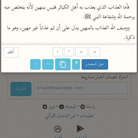
تفسير أبي السعود
الدر المنثور
تفسير السمرقندي
فأما العذاب الذي يعذب به أهل الكبائر فليس بمهين لأنه يتخلص منه 
الكشاف للزمخشري
تفسير ابن أبي حاتم
برحمة الله وشفاعة النبي ﷺ.
تفسير الثعلبي
تفسير مقاتل
ووصف الله العذاب بالمهين يدل على أن ثم عذاباً غير مهين، وهو ما 
تفسير قتادة
ذكرنا.
→
←
↑
↓
أغلق
حول المصدر
ا+
ا-
اشترك لتصلك أخبار مشاريعنا
اشترك
راسلنا
•
تليجرام
•
تويتر
تعليمات
•
عن الباحث القرآني
أندرويد
أيفون