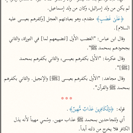
تفسير الآلوسي
جمع الأقوال
لم يكن من ولد إسرائيل، وكان من ولد إسماعيل.
تفسير ابن عثيمين
تفسير ابن الجوزي
تفسير الرازي
﴿عَلَىٰ غَضَبٍ﴾
 متقدم، وهو بعبادتهم العجل [وكفرهم بعيسى عليه 
تفسير الماوردي
السلام].
مركَّزة العبارة
أخرى
وقال ابن عباس: "الغضب الأول [لتضييعهم لما] في التوراة، والثاني 
تفسير الجلالين
أضواء البيان
منتقاة
بجحودهم بمحمد ﷺ".
جامع البيان للإيجي
تفسير ابن القيم
نظم الدرر للبقاعي
وقال عكرمة: "الأول بكفرهم بعيسى، والثاني بكفرهم بمحمد 
تفسير البيضاوي
تفسير ابن تيمية
[ﷺ]".
تفسير النسفي
لغة وبلاغة
وقال مجاهد: "الأول بكفرهم بعيسى [ﷺ] والإنجيل. والثاني بكفرهم 
الوجيز للواحدي
التحرير والتنوير
عامّة
بمحمد ﷺ والقرآن".

تفسير ابن أبي زمنين
تفسير السمعاني
المحرر الوجيز لابن
* * *
عطية
تفسير مكّي
البحر المحيط لأبي
قوله: 
﴿وَلِلْكَافِرِينَ عَذَابٌ مُّهِينٌ﴾
.
آثار
محاسن التأويل
حيان
للقاسمي
أي وللجاحدين بمحمد ﷺ عذاب مهين. وسُمي مهيناً لأنه يذل 
موسوعة التفسير
البسيط للواحدي
المأثور
الكافر فلا يخرج من ذلته أبداً.
تفسير الثعالبي