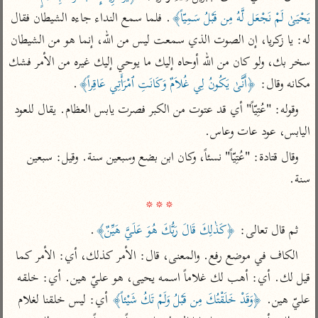
تفسير أبي السعود
الدر المنثور
تفسير السمرقندي
يَحْيَىٰ لَمْ نَجْعَل لَّهُ مِن قَبْلُ سَمِيّاً﴾
. فلما سمع النداء جاءه الشيطان فقال 
الكشاف للزمخشري
تفسير ابن أبي حاتم
له: يا زكريا، إن الصوت الذي سمعت ليس من الله، إنما هو من الشيطان 
تفسير الثعلبي
تفسير مقاتل
سخر بك، ولو كان من الله أوحاه إليك ما يوحي إليك غيره من الأمر فشك 
مكانه وقال: 
﴿أَنَّىٰ يَكُونُ لِي غُلاَمٌ وَكَانَتِ ٱمْرَأَتِي عَاقِراً﴾
.
تفسير قتادة
وقوله: "عُتِيّاً" أي قد عتوت من الكبر فصرت يابس العظام. يقال للعود 
اليابس، عود عات وعاس.
وقال قتادة: "عُتِيّاً" نسئاً، وكان ابن بضع وسبعين سنة. وقيل: سبعين 
اشترك لتصلك أخبار مشاريعنا
سنة.

* * *
اشترك
ثم قال تعالى: 
﴿كَذٰلِكَ قَالَ رَبُّكَ هُوَ عَلَيَّ هَيِّنٌ﴾
.
راسلنا
•
تليجرام
•
تويتر
الكاف في موضع رفع. والمعنى، قال: الأمر كذلك، أي: الأمر كما 
تعليمات
•
عن الباحث القرآني
قيل لك. أي: أهب لك غلاماً اسمه يحيى، هو عليّ هين. أي: خلقه 
عليّ هين. 
﴿وَقَدْ خَلَقْتُكَ مِن قَبْلُ وَلَمْ تَكُ شَيْئاً﴾
 أي: ليس خلقنا لغلام 
أندرويد
أيفون