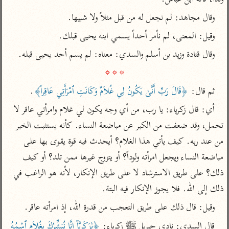
تفسير الآلوسي
جمع الأقوال
تفسير ابن عثيمين
وقال مجاهد: لم نجعل له من قبل مثلاً ولا شبيها.
تفسير ابن الجوزي
تفسير الرازي
وقيل: المعنى، لم نأمر أحداً يسمي ابنه يحيى قبلك.
تفسير الماوردي
مركَّزة العبارة
وقال قتادة وزيد بن أسلم والسدي: معناه: لم يسم أحد يحيى قبله.

أخرى
تفسير الجلالين
* * *
أضواء البيان
منتقاة
جامع البيان للإيجي
تفسير ابن القيم
نظم الدرر للبقاعي
ثم قال: 
﴿قَالَ رَبِّ أَنَّىٰ يَكُونُ لِي غُلاَمٌ وَكَانَتِ ٱمْرَأَتِي عَاقِراً﴾
.
تفسير البيضاوي
تفسير ابن تيمية
أي: قال زكرياء: يا رب، من أي وجه يكون لي غلام وامرأتي عاقر لا 
تفسير النسفي
لغة وبلاغة
تحمل، وقد ضعفت من الكبر عن مباضعة النساء. كأنه يستثبت الخبر 
الوجيز للواحدي
التحرير والتنوير
من عند ربه. كيف يأتي هذا الغلام؟ أيحدث فيه قوة يقوى بها على 
عامّة
تفسير ابن أبي زمنين
مباضعة النساء ويجعل امرأته ولوداً؟ أو يتزوج غيرها ممن تلد؟ أو كيف 
تفسير السمعاني
المحرر الوجيز لابن
عطية
ذلك؟ على طريق الاسترشاد لا على طريق الإنكار، لأنه هو الراغب في 
تفسير مكّي
البحر المحيط لأبي
ذلك إلى الله. فلا يجوز الإنكار فيه البتة.
آثار
محاسن التأويل
حيان
للقاسمي
وقيل: قال ذلك على طريق التعجب من قدرة الله، إذ امرأته عاقر.
موسوعة التفسير
البسيط للواحدي
المأثور
تفسير الثعالبي
قال السدي: نادى جبريل ﷺ زكرياء: 
﴿يٰزَكَرِيَّآ إِنَّا نُبَشِّرُكَ بِغُلاَمٍ ٱسْمُهُ 