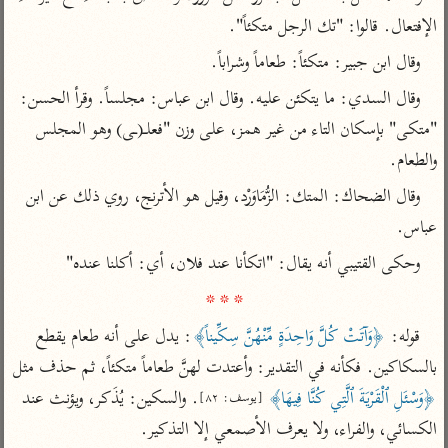
تفسير أبي السعود
الدر المنثور
تفسير السمرقندي
الإفتعال. قالوا: "تك الرجل متكئاً".
الكشاف للزمخشري
تفسير ابن أبي حاتم
تفسير الثعلبي
وقال ابن جبير: متكئاً: طعاماً وشراباً.
تفسير مقاتل
وقال السدي: ما يتكئن عليه. وقال ابن عباس: مجلساً. وقرأ الحسن: 
تفسير قتادة
"متكى" بإسكان التاء من غير همز، على وزن "فعلـ(ـى) وهو المجلس 
والطعام.
وقال الضحاك: المتك: الزُّمَاوَرْد، وقيل هو الأترنج، روي ذلك عن ابن 
عباس.
اشترك لتصلك أخبار مشاريعنا
وحكى القتيبي أنه يقال: "اتكأنا عند فلان، أي: أكلنا عنده"

اشترك
* * *
قوله: 
﴿وَآتَتْ كُلَّ وَاحِدَةٍ مِّنْهُنَّ سِكِّيناً﴾
: يدل على أنه طعام يقطع 
راسلنا
•
تليجرام
•
تويتر
بالسكاكين. فكأنه في التقدير: وأعتدت لهنَّ طعاماً متكئاً، ثم حذف مثل 
تعليمات
•
عن الباحث القرآني
﴿وَسْئَلِ ٱلْقَرْيَةَ ٱلَّتِي كُنَّا فِيهَا﴾
. والسكين: يُذَكر، ويؤنث عند 
[يوسف: ٨٢]
الكسائي، والفراء، ولا يعرف الأصمعي إلا التذكير.
أندرويد
أيفون