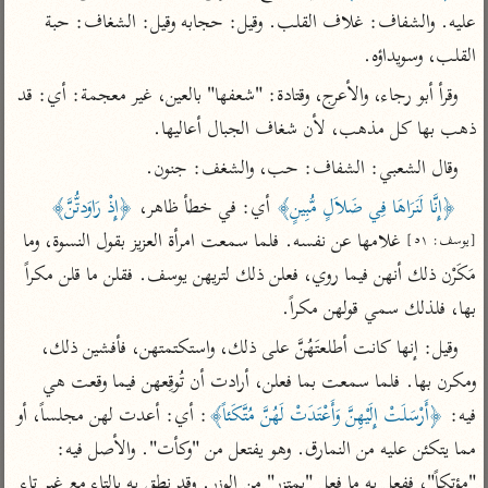
تفسير الآلوسي
جمع الأقوال
عليه. والشفاف: غلاف القلب. وقيل: حجابه وقيل: الشغاف: حبة 
تفسير ابن عثيمين
تفسير ابن الجوزي
تفسير الرازي
القلب، وسويداؤه.
تفسير الماوردي
وقرأ أبو رجاء، والأعرج، وقتادة: "شعفها" بالعين، غير معجمة: أي: قد 
مركَّزة العبارة
أخرى
ذهب بها كل مذهب، لأن شغاف الجبال أعاليها.
تفسير الجلالين
أضواء البيان
منتقاة
وقال الشعبي: الشفاف: حب، والشغف: جنون.
جامع البيان للإيجي
تفسير ابن القيم
نظم الدرر للبقاعي
﴿إِنَّا لَنَرَاهَا فِي ضَلاَلٍ مُّبِينٍ﴾
 أي: في خطأ ظاهر، 
﴿إِذْ رَاوَدتُّنَّ﴾
تفسير البيضاوي
تفسير ابن تيمية
 غلامها عن نفسه. فلما سمعت امرأة العزيز بقول النسوة، وما 
[يوسف: ٥١]
تفسير النسفي
لغة وبلاغة
مَكَرْن ذلك أنهن فيما روي، فعلن ذلك لتريهن يوسف. فقلن ما قلن مكراً 
الوجيز للواحدي
التحرير والتنوير
عامّة
بها، فلذلك سمي قولهن مكراً.
تفسير ابن أبي زمنين
تفسير السمعاني
المحرر الوجيز لابن
وقيل: إنها كانت أطلعتَهُنَّ على ذلك، واستكتمتهن، فأفشين ذلك، 
عطية
تفسير مكّي
ومكرن بها. فلما سمعت بما فعلن، أرادت أن تُوقِعهن فيما وقعت هي 
البحر المحيط لأبي
آثار
محاسن التأويل
فيه: 
﴿أَرْسَلَتْ إِلَيْهِنَّ وَأَعْتَدَتْ لَهُنَّ مُتَّكَئاً﴾
: أي: أعدت لهن مجلساً، أو 
حيان
للقاسمي
موسوعة التفسير
مما يتكئن عليه من النمارق. وهو يفتعل من "وكأت". والأصل فيه: 
البسيط للواحدي
المأثور
تفسير الثعالبي
"مؤتكاً"، ففعل به ما فعل "بمتزر" من الوزر. وقد نطق به بالتاء مع غير تاء 