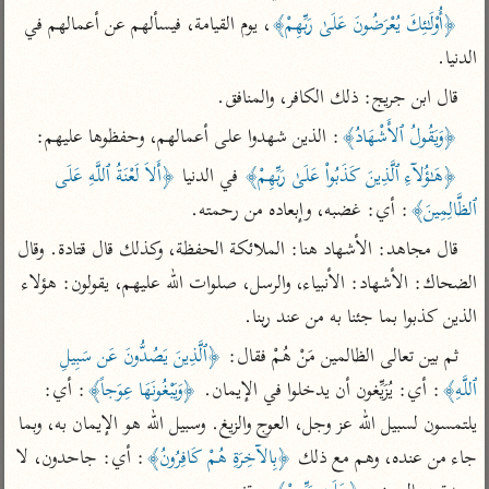
تفسير الآلوسي
جمع الأقوال
﴿أُوْلَـٰئِكَ يُعْرَضُونَ عَلَىٰ رَبِّهِمْ﴾
، يوم القيامة، فيسألهم عن أعمالهم في 
تفسير ابن عثيمين
تفسير ابن الجوزي
تفسير الرازي
الدنيا. 
تفسير الماوردي
قال ابن جريج: ذلك الكافر، والمنافق.
مركَّزة العبارة
أخرى
﴿وَيَقُولُ ٱلأَشْهَادُ﴾
: الذين شهدوا على أعمالهم، وحفظوها عليهم:
تفسير الجلالين
أضواء البيان
منتقاة
﴿هَـٰؤُلاۤءِ ٱلَّذِينَ كَذَبُواْ عَلَىٰ رَبِّهِمْ﴾
 في الدنيا 
﴿أَلاَ لَعْنَةُ ٱللَّهِ عَلَى 
جامع البيان للإيجي
تفسير ابن القيم
نظم الدرر للبقاعي
ٱلظَّالِمِينَ﴾
: أي: غضبه، وإبعاده من رحمته.
تفسير البيضاوي
تفسير ابن تيمية
قال مجاهد: الأشهاد هنا: الملائكة الحفظة، وكذلك قال قتادة. وقال 
تفسير النسفي
لغة وبلاغة
الضحاك: الأشهاد: الأنبياء، والرسل، صلوات الله عليهم، يقولون: هؤلاء 
الوجيز للواحدي
التحرير والتنوير
عامّة
الذين كذبوا بما جئنا به من عند ربنا.
تفسير ابن أبي زمنين
تفسير السمعاني
المحرر الوجيز لابن
ثم بين تعالى الظالمين مَنْ هُمْ فقال: 
﴿ٱلَّذِينَ يَصُدُّونَ عَن سَبِيلِ 
عطية
تفسير مكّي
ٱللَّهِ﴾
: أي: يُزَيِّغون أن يدخلوا في الإيمان. 
﴿وَيَبْغُونَهَا عِوَجاً﴾
: أي: 
البحر المحيط لأبي
آثار
محاسن التأويل
حيان
يلتمسون لسبيل الله عز وجل، العوج والزيغ. وسبيل الله هو الإيمان به، وبما 
للقاسمي
موسوعة التفسير
جاء من عنده، وهم مع ذلك 
﴿بِالآخِرَةِ هُمْ كَافِرُونُ﴾
: أي: جاحدون، لا 
البسيط للواحدي
المأثور
تفسير الثعالبي