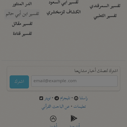
تفسير أبي السعود
الدر المنثور
تفسير السمرقندي
الكشاف للزمخشري
تفسير ابن أبي حاتم
تفسير الثعلبي
تفسير مقاتل
تفسير قتادة
اشترك لتصلك أخبار مشاريعنا
اشترك
راسلنا
•
تليجرام
•
تويتر
تعليمات
•
عن الباحث القرآني
أندرويد
أيفون