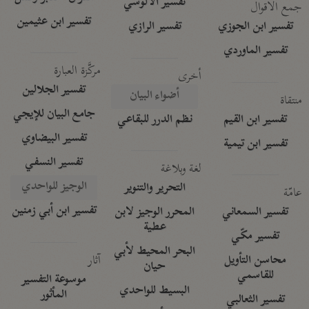
تفسير الآلوسي
جمع الأقوال
تفسير ابن عثيمين
تفسير ابن الجوزي
تفسير الرازي
تفسير الماوردي
مركَّزة العبارة
أخرى
تفسير الجلالين
أضواء البيان
منتقاة
جامع البيان للإيجي
تفسير ابن القيم
نظم الدرر للبقاعي
تفسير البيضاوي
تفسير ابن تيمية
تفسير النسفي
لغة وبلاغة
الوجيز للواحدي
التحرير والتنوير
عامّة
تفسير ابن أبي زمنين
تفسير السمعاني
المحرر الوجيز لابن
عطية
تفسير مكّي
البحر المحيط لأبي
آثار
محاسن التأويل
حيان
للقاسمي
موسوعة التفسير
البسيط للواحدي
المأثور
تفسير الثعالبي