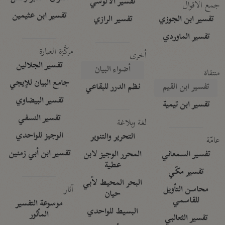
تفسير الآلوسي
جمع الأقوال
تفسير ابن عثيمين
تفسير ابن الجوزي
تفسير الرازي
تفسير الماوردي
مركَّزة العبارة
أخرى
تفسير الجلالين
أضواء البيان
منتقاة
جامع البيان للإيجي
تفسير ابن القيم
نظم الدرر للبقاعي
تفسير البيضاوي
تفسير ابن تيمية
تفسير النسفي
لغة وبلاغة
الوجيز للواحدي
التحرير والتنوير
عامّة
تفسير ابن أبي زمنين
تفسير السمعاني
المحرر الوجيز لابن
عطية
تفسير مكّي
البحر المحيط لأبي
آثار
محاسن التأويل
حيان
للقاسمي
موسوعة التفسير
البسيط للواحدي
المأثور
تفسير الثعالبي