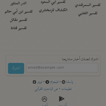
تفسير أبي السعود
الدر المنثور
تفسير السمرقندي
الكشاف للزمخشري
تفسير ابن أبي حاتم
تفسير الثعلبي
تفسير مقاتل
تفسير قتادة
اشترك لتصلك أخبار مشاريعنا
اشترك
راسلنا
•
تليجرام
•
تويتر
تعليمات
•
عن الباحث القرآني
أندرويد
أيفون