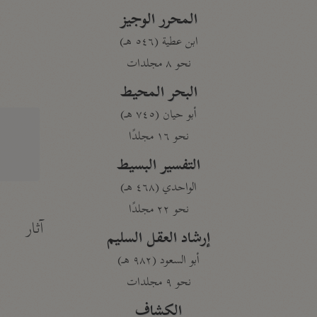
المحرر الوجيز
ابن عطية (٥٤٦ هـ)
نحو ٨ مجلدات
البحر المحيط
أبو حيان (٧٤٥ هـ)
نحو ١٦ مجلدًا
التفسير البسيط
الواحدي (٤٦٨ هـ)
نحو ٢٢ مجلدًا
آثار
إرشاد العقل السليم
أبو السعود (٩٨٢ هـ)
نحو ٩ مجلدات
الكشاف