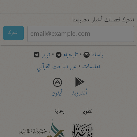
اشترك لتصلك أخبار مشاريعنا
اشترك
راسلنا
•
تليجرام
•
تويتر
تعليمات
•
عن الباحث القرآني
أندرويد
أيفون
تطوير
رعاية