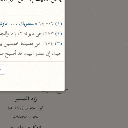
نحو ١٩ مجلدًا
الجامع لأحكام القرآن
(١)
 ١٢- ١٤ 
«سنقويك ... عاونت
القرطبي (٦٧١ هـ)
(٢)
 ٦٧٣: فى ديوانه ٢/ ٥٦ والجمهرة ٣/ ١٥٨ واللسان والتاج (كنف) .

نحو ٢٤ مجلدًا
(٣)
معالم التنزيل
حيث إن صدر البيت قد أصبح صدرا لبيت آخر ورواه 
البغوي (٥١٦ هـ)
نحو ١١ مجلدًا
→
جمع الأقوال
زاد المسير
ابن الجوزي (٥٩٧ هـ)
نحو ٥ مجلدات