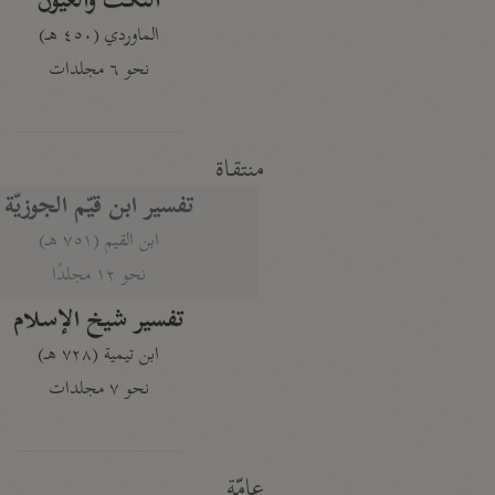
النكت والعيون
الماوردي (٤٥٠ هـ)
نحو ٦ مجلدات
منتقاة
تفسير ابن قيّم الجوزيّة
ابن القيم (٧٥١ هـ)
نحو ١٢ مجلدًا
تفسير شيخ الإسلام
ابن تيمية (٧٢٨ هـ)
نحو ٧ مجلدات
عامّة