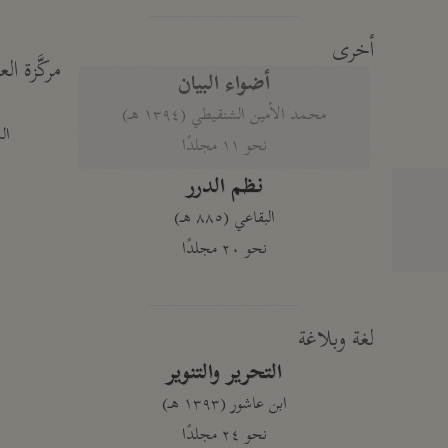
أخرى
مركَّزة الع
أضواء البيان
محمد الأمين الشنقيطي (١٣٩٤ هـ)
الم
نحو ١١ مجلدًا
نظم الدرر
البقاعي (٨٨٥ هـ)
نحو ٢٠ مجلدًا
لغة وبلاغة
التحرير والتنوير
ابن عاشور (١٣٩٣ هـ)
نحو ٢٤ مجلدًا