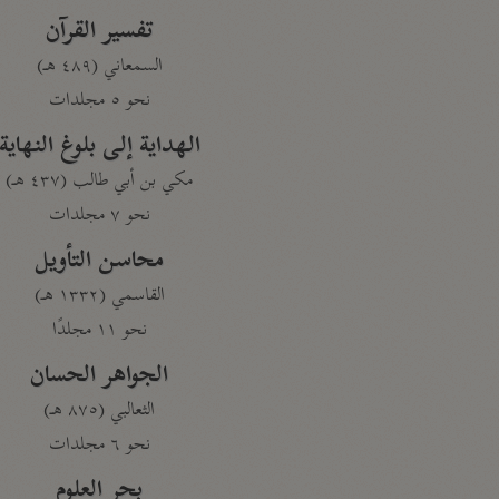
تفسير القرآن
السمعاني (٤٨٩ هـ)
نحو ٥ مجلدات
الهداية إلى بلوغ النهاية
مكي بن أبي طالب (٤٣٧ هـ)
نحو ٧ مجلدات
محاسن التأويل
القاسمي (١٣٣٢ هـ)
نحو ١١ مجلدًا
الجواهر الحسان
الثعالبي (٨٧٥ هـ)
نحو ٦ مجلدات
بحر العلوم