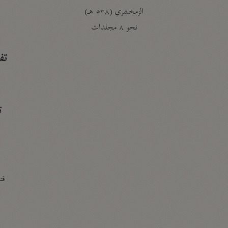
الزمخشري (٥٣٨ هـ)
ج
نحو ٨ مجلدات
تف
ت
قتا