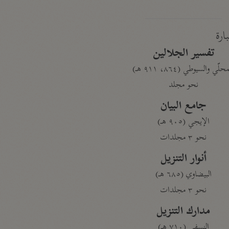
بارة
تفسير الجلالين
حلّي والسيوطي (٨٦٤، ٩١١ هـ)
نحو مجلد
جامع البيان
الإيجي (٩٠٥ هـ)
نحو ٣ مجلدات
أنوار التنزيل
البيضاوي (٦٨٥ هـ)
نحو ٣ مجلدات
مدارك التنزيل
النسفي (٧١٠ هـ)