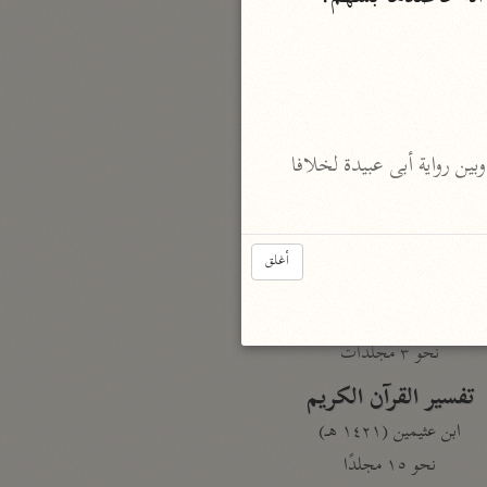
نحو مجلد
تيسير الكريم الرحمن
السعدي (١٣٧٦ هـ)
نحو ٤ مجلدات
 ٦٧٤: من قصيدة خمسين بيتا فى جمهرة الأشعار ص ١٦٠- ١٦٢ ولكن بين رواية جمهرة الأشعار وبين رواية أبى عبيدة لخلافا 
أيسر التفاسير
أبو بكر الجزائري (١٤٣٩ هـ)
نحو ٣ مجلدات
أغلق
القرآن – تدبّر وعمل
شركة الخبرات الذكية
نحو ٣ مجلدات
تفسير القرآن الكريم
ابن عثيمين (١٤٢١ هـ)
نحو ١٥ مجلدًا