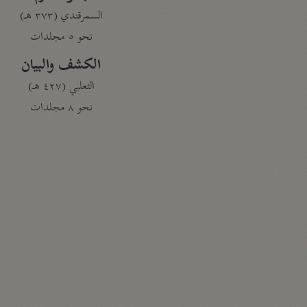
السمرقندي (٣٧٣ هـ)
نحو ٥ مجلدات
الكشف والبيان
الثعلبي (٤٢٧ هـ)
نحو ٨ مجلدات