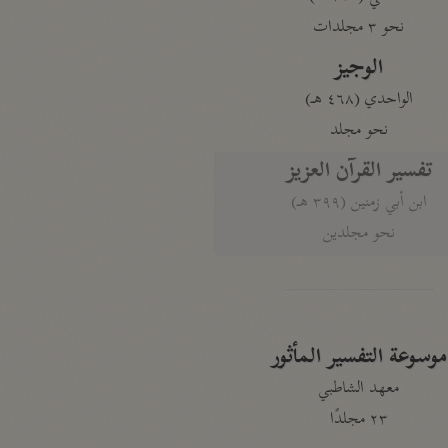
نحو ٣ مجلدات
الوجيز
الواحدي (٤٦٨ هـ)
نحو مجلد
تفسير القرآن العزيز
ابن أبي زمنين (٣٩٩ هـ)
نحو مجلدين
موسوعة التفسير المأثور
معهد الشاطبي
٢٣ مجلدًا