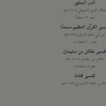
الدر المنثور
لال الدين السيوطي (٩١١ هـ)
نحو ١٣ مجلدًا
سير القرآن العظيم مسندًا
ابن أبي حاتم الرازي (٣٢٧ هـ)
نحو ١٠ مجلدات
فسير مقاتل بن سليمان
مقاتل بن سليمان (١٥٠ هـ)
نحو ٥ مجلدات
تفسير قتادة
دة بن دعامة السّدوسيّ (١١٧ هـ)