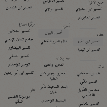
تفسير الآلوسي
جمع الأقوال
تفسير ابن عثيمين
تفسير ابن الجوزي
تفسير الرازي
تفسير الماوردي
مركَّزة العبارة
أخرى
تفسير الجلالين
أضواء البيان
منتقاة
جامع البيان للإيجي
تفسير ابن القيم
نظم الدرر للبقاعي
تفسير البيضاوي
تفسير ابن تيمية
تفسير النسفي
لغة وبلاغة
الوجيز للواحدي
التحرير والتنوير
عامّة
تفسير ابن أبي زمنين
تفسير السمعاني
المحرر الوجيز لابن
عطية
تفسير مكّي
البحر المحيط لأبي
آثار
محاسن التأويل
حيان
للقاسمي
موسوعة التفسير
البسيط للواحدي
المأثور
تفسير الثعالبي