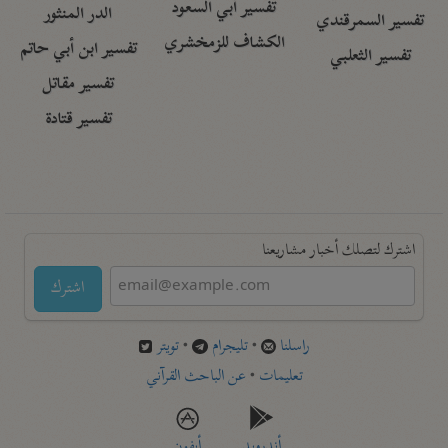
تفسير أبي السعود
الدر المنثور
تفسير السمرقندي
الكشاف للزمخشري
تفسير ابن أبي حاتم
تفسير الثعلبي
تفسير مقاتل
تفسير قتادة
اشترك لتصلك أخبار مشاريعنا
اشترك
راسلنا
•
تليجرام
•
تويتر
تعليمات
•
عن الباحث القرآني
أندرويد
أيفون