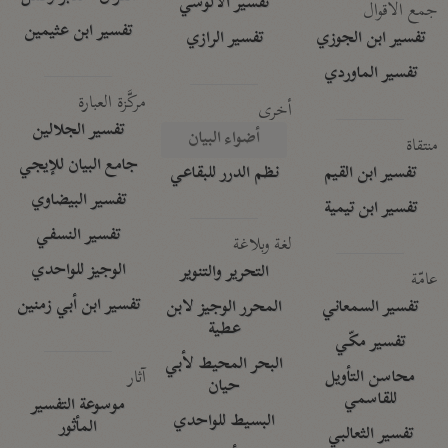
تفسير الآلوسي
جمع الأقوال
تفسير ابن عثيمين
تفسير ابن الجوزي
تفسير الرازي
تفسير الماوردي
مركَّزة العبارة
أخرى
تفسير الجلالين
أضواء البيان
منتقاة
جامع البيان للإيجي
تفسير ابن القيم
نظم الدرر للبقاعي
تفسير البيضاوي
تفسير ابن تيمية
تفسير النسفي
لغة وبلاغة
الوجيز للواحدي
التحرير والتنوير
عامّة
تفسير ابن أبي زمنين
تفسير السمعاني
المحرر الوجيز لابن
عطية
تفسير مكّي
البحر المحيط لأبي
آثار
محاسن التأويل
حيان
للقاسمي
موسوعة التفسير
البسيط للواحدي
المأثور
تفسير الثعالبي