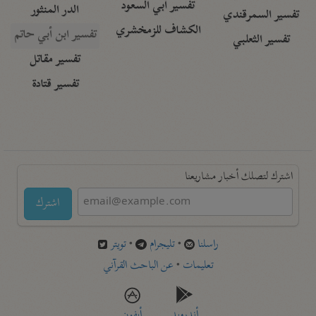
تفسير أبي السعود
الدر المنثور
تفسير السمرقندي
الكشاف للزمخشري
تفسير ابن أبي حاتم
تفسير الثعلبي
تفسير مقاتل
تفسير قتادة
اشترك لتصلك أخبار مشاريعنا
اشترك
راسلنا
•
تليجرام
•
تويتر
تعليمات
•
عن الباحث القرآني
أندرويد
أيفون