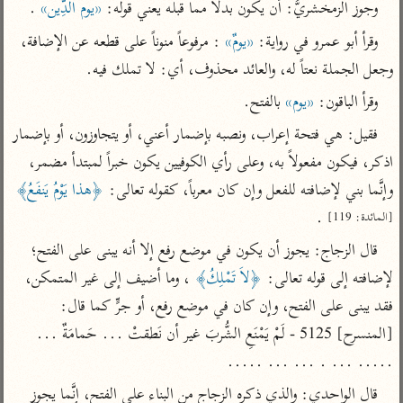
وجوز الزمخشريُّ: أن يكون بدلاً مما قبله يعني قوله: 
«يوم الدَِّين»
 .
تفسير أبي السعود
الدر المنثور
تفسير السمرقندي
الكشاف للزمخشري
وقرأ أبو عمرو في رواية: 
«يومٌ»
 : مرفوعاً منوناً على قطعه عن الإضافة، 
تفسير ابن أبي حاتم
تفسير الثعلبي
وجعل الجملة نعتاً له، والعائد محذوف، أي: لا تملك فيه.
تفسير مقاتل
وقرأ الباقون: 
«يوم»
 بالفتح.
تفسير قتادة
فقيل: هي فتحة إعراب، ونصبه بإضمار أعني، أو يتجاوزون، أو بإضمار 
اذكر، فيكون مفعولاً به، وعلى رأي الكوفيين يكون خبراً لمبتدأ مضمر، 
وإنَّما بني لإضافته للفعل وإن كان معرباً، كقوله تعالى: 
﴿هذا يَوْمُ يَنفَعُ﴾
 .
[المائدة: 119]
اشترك لتصلك أخبار مشاريعنا
قال الزجاج: يجوز أن يكون في موضع رفع إلا أنه يبنى على الفتح؛ 
اشترك
لإضافته إلى قوله تعالى: 
﴿لاَ تَمْلِكُ﴾
 ، وما أضيف إلى غير المتمكن، 
فقد يبنى على الفتح، وإن كان في موضع رفع، أو جرٍّ كما قال: 
راسلنا
•
تليجرام
•
تويتر
[المنسرح] 5125 - لَمْ يَمْنَعِ الشُّربَ غير أن نَطقتْ ... حَمامَةٌ ... 
تعليمات
•
عن الباحث القرآني
..... ... . ... ... .....
قال الواحدي: والذي ذكره الزجاج من البناء على الفتح، إنَّما يجوز 
أندرويد
أيفون