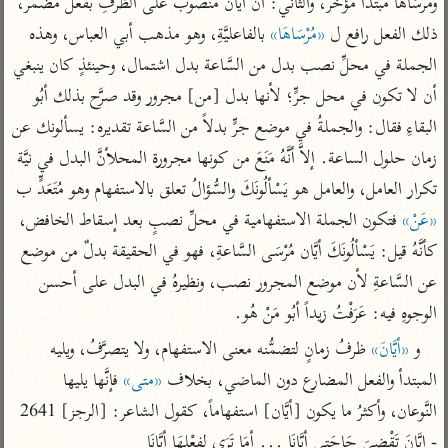
ومُرْسَاهَا مبتدأ مؤخر، والثاني: أن أيَّان منصوب على الظَّرْفِ بفعل مضمر، 
تفسير أبي السعود
الدر المنثور
تفسير السمرقندي
ذلك الفعل رافع ل 
«مُرْسَاهَا»
 بالفاعليَّةِ، وهو مذهب أبي العباس، وهذه 
الكشاف للزمخشري
تفسير ابن أبي حاتم
تفسير الثعلبي
الجملة في محلِّ نصب بدل من السَّاعة بدل اشتمال، وحينئذٍ كان ينبغي 
تفسير مقاتل
أن لا تكون في محل جرٍّ؛ لأنها بدل [من] مجرور وقد صرَّح بذلك أبُو 
تفسير قتادة
البقاءِ فقال: والجملةُ في موضع جرٍّ بدلاً من السَّاعة تقديره: يسألونك عن 
زمان حلول الساعة. إلاَّ أنَّهُ مَنَعَ من كونها مجرورة المحلأنَّ البدل في نيَّة 
تكرار العامل، والعامل هو يَسْألُونَكَ والسُّؤالُ تعلق بالاستفهام وهو مُتَعَدٍّ ب 
«عَنْ»
 فتكون الجملة الاستفهامية في محلِّ نصبٍ بعد إسقاط الخافض، 
اشترك لتصلك أخبار مشاريعنا
كأنَّهُ قيل: يَسْألُونَكَ أيَّان مُرْسَى السَّاعةِ، فهو في الحقيقة بدلٌ من موضع 
عن السَّاعةِ لأن موضع المجرور نصب، ونظيرهُ في البدل على أحسن 
اشترك
الوجوهِ فيه: عَرَفْتُ زيداً أبُو مَنْ هُو.
راسلنا
•
تليجرام
•
تويتر
و 
«أيَّانَ»
 ظرفُ زمانٍ لتضمُّنه معنى الاستفهام، ولا يتصرَّفُ، ويليه 
تعليمات
•
عن الباحث القرآني
المبتدأ والفعل المضارع دون الماضي، بخلاف 
«متى»
 فإنَّها يليها 
النَّوعان، وأكثرُ ما يكون [أيَّان] استفهاماً، كقول الشاعر: [الرجز] 2641 
- إيَّانَ تَقْضِيَ حَاجَتِي أيَّانَا ... أمَا تَرَى لِفعْلِهَا أبَّانَا
أندرويد
أيفون