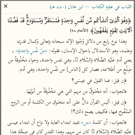
ساهم معنا في نشر القرآن والعلم الشرعي
✕
اللباب في علوم الكتاب — ابن عادل (٨٨٠ هـ)
الباحث القرآني
﴿وَهُوَ ٱلَّذِیۤ أَنشَأَكُم مِّن نَّفۡسࣲ وَ ٰ⁠حِدَةࣲ فَمُسۡتَقَرࣱّ وَمُسۡتَوۡدَعࣱۗ قَدۡ فَصَّلۡنَا 
ٱلۡـَٔایَـٰتِ لِقَوۡمࣲ یَفۡقَهُونَ﴾ 
[الأنعام ٩٨]
بحث
تفسير
علوم
مصاحف
معاجم
وهذا نوع رابع من دلائلِ وُجُودِ الإله سبحانه وتعالى وكمال قدرته 
وعلمه، وهو الاستدلال باحوال الإنسان، فقوله: 
«مِنْ نَفْسٍ واحِدةٍ»
 ، 
يعني آدم عَلَيْهِ الصَّلَاة وَالسَّلَام ُ، وهي نفس واحدة، وحواء مَخْلُوقةٌ من 
Type 2 or more characters for results.
ضِلْعٍ من أظلاعه، فصار كل [الناس] من نَفْسٍ واحدة، وهي آدم.
Type 1 or more
أمّهات
عامّة
معاصرة
قإن قيل: فما القول في عِيسَى؟
characters for results.
تفسير الطبري
فتح البيان للقنوجي
الميسر
فالجواب: أنه مَخْلوقٌ من مريم التي هي مَخْلُوقَةٌ من أبَوَيْهَا.
تفسير ابن كثير
فتح القدير للشوكاني
المختصر في
فإن قيل: أليس القرآن دالٌّ على أنه مخلوق من الكلمة أو من الروح 
التفسير
تفسير القرطبي
تفسير ابن جزي
المَنْفُوخ فيها، فكييف يصح ذلك؟!
تفسير السعدي
تفسير البغوي
فالجواب: أن كلمة 
«من»
 تفيد ابتداء الغاية ولا نزاع أن ابتداء عيسى 
أيسر التفاسير
موسوعات
عَلَيْهِ الصَّلَاة وَالسَّلَام ُ كان من مريم، وهذا القدر كان في صِحَّةِ هذا 
القرآن – تدبر وعمل