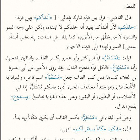
تفسير الآلوسي
جمع الأقوال
اللفظ.
تفسير ابن عثيمين
تفسير ابن الجوزي
تفسير الرازي
قال القاضي: فرق بين قوله تبارك وتعالى: [ 
«أنشأكم»
 وبين قوله: 
تفسير الماوردي
«خلقكم»
 لأن أنشأكم يفيد أنه خلقكم لا ابتداء، ولكن على وجه النمو 
مركَّزة العبارة
أخرى
والنشوء لا من مَظْهَرِ من الأبوين، كما يقال في النبات: إنه تعالى أنشأه 
تفسير الجلالين
أضواء البيان
منتقاة
بمعنى] النمو والزيادة إلى قوت الانتهاء.
جامع البيان للإيجي
تفسير ابن القيم
نظم الدرر للبقاعي
قوله: 
«فَمُسْتَقَرٌّ»
 قرأ ابن كثير وأبو عمرو بكسر القاف، والباقون بفتحها، 
تفسير البيضاوي
تفسير ابن تيمية
وأما 
«مُسْتَوْدَعٌ»
 فالكل قرأه مفتوح الدال، وقد روى الأعور عن أبي عمروا 
تفسير النسفي
لغة وبلاغة
بن العلاء كسرها فمن كسر القاف جعل 
«مُسْتَقَرّاً»
 اسم فاعل، والمراد به 
الوجيز للواحدي
التحرير والتنوير
الأشْخَاصُ، وهو مبتدأ محذوف الخبر؛ أي: فمنكم مُسْتَقرٌّ؛ إما في 
عامّة
تفسير ابن أبي زمنين
تفسير السمعاني
المحرر الوجيز لابن
الأصلاب، أو البطون، أو البقور، وعلى هذه القراءة تتناسقُ 
«ومستودع»
عطية
بفتح الدال.
تفسير مكّي
البحر المحيط لأبي
وجوز أبو البقاء في 
«مُسْتَقِرٌّ»
 بكسر القاف أن يكون مَكَاناً وبه بدأ.
آثار
محاسن التأويل
حيان
للقاسمي
موسوعة التفسير
قال: 
«فيكون مكاناً يستقر لكم»
 انتهى.
البسيط للواحدي
المأثور
تفسير الثعالبي