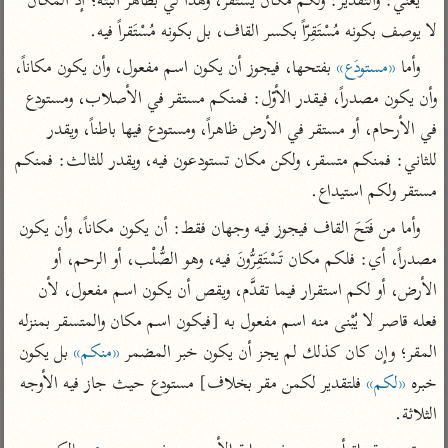
يعني: والتقدير: ولكم مكان يستقر، وهذا لي بظاهر ألَبَتَّة؛ إذ المكان 
تفسير أبي السعود
الدر المنثور
تفسير السمرقندي
لا يوصف بكونه مُسْتَقِرّاً بكسر القاف، بل بكونه مُسْتَقراً فيه.
الكشاف للزمخشري
تفسير ابن أبي حاتم
تفسير الثعلبي
وأما 
«مستودَع»
 بفتحها، فيجوز أن يكون اسم مفعول، وأن يكون مكاناً، 
تفسير مقاتل
وأن يكون مصدراً، فيقدر الأوّل: فمنكم مستقر في الأصلاب، ومستودع 
تفسير قتادة
في الأرحام، أو مستقر في الأرض ظاهراً، ومستودع فيها باطناً، ويقدر 
للثاني: فمنكم متسقر، ولكن مكان تستودعون فيه، ويقدر للثالث: فمنكم 
مستقر ولكم استيداع.
وأما من فَتَحَ القاف فيجوز فيه وجهان فقط: أن يكون مكاناً، وأن يكون 
اشترك لتصلك أخبار مشاريعنا
مصدراً، أي: فلكم مكان تَسْتَقِرُّونَ فيه، وهو الصُّلْب، أو الرحم، أو 
اشترك
الأرض، أو لكم استقرار فيما تقدَّم، ويقص أن يكون اسم مفعول، لأن 
فعله قاصر لا يُبْنى منه اسم مفعول به [فيكون اسم مكان والمتسقر بمنزله 
راسلنا
•
تليجرام
•
تويتر
المقر؛ وإن كان كذلك لم يجز أن يكون خبر المضمر 
«منكم»
 بل يكون 
كنوز
•
تعليمات
•
عن الباحث القرآني
خبره 
«لكم»
 فلتقدير لكمن مقر بخلاف] مستودع حيث جاز فيه الأوجه 
الثلاثة.
أندرويد
أيفون