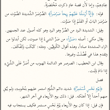
تفسير أبي السعود
الدر المنثور
عِنَادِهِمْ، وإما لأن قصة عادٍ ذكرت مُخْتَصَرَةً.
تفسير السمرقندي
الكشاف للزمخشري
تفسير ابن أبي حاتم
قوله: 
﴿إِنَّآ أَرْسَلْنَا عَلَيْهِمْ رِيحاً صَرْصَراً﴾
 الصَّرْصَرُ الشَّديدة الصَّوْت من 
تفسير الثعلبي
تفسير مقاتل
صَرْصَرَ البابُ أو القَلَمُ إِذَا صَوَّت.
تفسير قتادة
وقيل: الشديدة البرد من الصَّرِّ وهو البرد وهو كله أصول عند الجمهور.
وقال مكي: أصله 
«صَرَّراً»
 من صَرَّ الشيءُ إِذا صوت، لكن أبدلوا من 
الراء المشددة صاداً، وهذه أقوال الكُوفِيِّين. ومثله: كَبْكَبَ وكَفْكَفَ. 
وتقدم هذا في فُصِّلَتْ وغيرها.
اشترك لتصلك أخبار مشاريعنا
وقال ابن الخطيب: الصرصر هو الدائمة الهبوب من أَصَرَّ عَلَى الشَّيْءِ 
اشترك
إِذا دَامَ وَثَبَت.
فصل
راسلنا
•
تليجرام
•
تويتر
﴿يَوْمِ نَحْسٍ مُّسْتَمِرٍّ﴾
 شديد دائم الشُّؤم استمر عليهم بنُحُوسِهِ، ولم يُبْقِ 
تعليمات
•
عن الباحث القرآني
منهم أحداً إِلا أهلكه. قيل: ذلك يوم الأربعاء في آخر الشهر.
فإن قيل: إذا كان يوم الأربعاء يَوْمَ نَحْسٍ مستمر فكيف يستجاب فيه 
أندرويد
أيفون