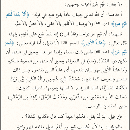
تفسير الآلوسي
جمع الأقوال
ولا يقال: قَوْم هُودٍ أعرف لوجهين:
تفسير ابن عثيمين
تفسير ابن الجوزي
تفسير الرازي
أحدهما: أن الله تعالى وصف عاداً بقوم هود في قوله: 
﴿أَلاَ بُعْداً لِّعَادٍ 
تفسير الماوردي
قَوْمِ هُودٍ﴾
 ولا يوصف الأظهر بالأخفى، والأخصُّ بالأعمِّ.
[هود: 60]
مركَّزة العبارة
أخرى
ثانيهما: أن قوم هو (واحد وعَادٌ قيل:) إنه لفظٌ يقع على أقوام، ولهذا 
تفسير الجلالين
أضواء البيان
منتقاة
قال تعالى: 
﴿عَاداً الأولى﴾
 لأنا نقول: أما قوله تعالى: 
﴿لِّعَادٍ 
[النجم: 50]
جامع البيان للإيجي
تفسير ابن القيم
نظم الدرر للبقاعي
قَوْمِ هُودٍ﴾
 فليس ذلك صفة، وإنما هو بدل ويجوز في البدل أن 
[هود: 60]
تفسير البيضاوي
تفسير ابن تيمية
يكون دون المُبْدَل (منه) في المعرفة، ويجوز أن يبدل من المعرفة بالنكرة. 
تفسير النسفي
وأما عاداً الأولى فهو لبيان تقدمهم أي عاداً الذين تقدموا، وليس ذلك 
لغة وبلاغة
الوجيز للواحدي
للتمييز والتعريف كما تقول: مُحَمَّدٌ النَّبِيُّ شَفِيعِي واللَّهُ الكَرِيمُ رَبِّي وَرَبُّ 
التحرير والتنوير
عامّة
الكَعْبَة المُشَرَّفَة، لبيان الشرف، لا لبيانها وتعريفها بالشرف كقولك: 
تفسير ابن أبي زمنين
تفسير السمعاني
المحرر الوجيز لابن
عطية
دَخَلتُ الدَّار المَعْمُورَة مِنَ الدَّارَيْنِ، وخَدَمْتُ الرَّجُلَ الزَّاهِدَ مِنَ الرَّجُلَيْنِ؛ 
تفسير مكّي
فتبين المقصود بالوصف.
البحر المحيط لأبي
آثار
محاسن التأويل
حيان
للقاسمي
فإن قيل: لِمَ لَمْ يقل: فكذبوا هوداً كما قال فكذبوا عَبْدَنَا؟ .
موسوعة التفسير
البسيط للواحدي
المأثور
تفسير الثعالبي
فالجواب: إِما لأن تكذيب قوم نوح أبلغُ لطول مقامه فيهم وكثرة 