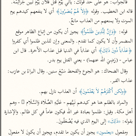
فالجواب: هو على حدّ قولك: يأتي يَوْمُ قتل فلان يَوْمَ تَبين جَرائِمُهُ. 
تفسير أبي السعود
الدر المنثور
تفسير السمرقندي
قاله ابن الخطيب. وقوله 
﴿وَلاَ هُمْ يُنصَرُونَ﴾
 أي لا ينفعهم كيدهم يوم 
الكشاف للزمخشري
تفسير ابن أبي حاتم
تفسير الثعلبي
الموت ولا يمنعهم من العذاب مانعٌ.
تفسير مقاتل
قوله: 
﴿وَإِنَّ لِلَّذِينَ ظَلَمُواْ﴾
 يجوز أن يكون من إتباع الظاهر موقع 
تفسير قتادة
المضمر وأن لا يكون كما تقدم. والمعنى وإن للذين ظلموا أي كفروا 
﴿عَذَاباً دُونَ ذَلِكَ﴾
 أي عذاباً في الدنيا قبل عذاب الآخرة. قال ابن 
عباس - (رَضِيَ الله عنهما) - يعني القتل يوم بدر.
وقال الضحاك: هو الجوع والقحط سَبْعَ سنين. وقال البراءُ بن عازب: 
اشترك لتصلك أخبار مشاريعنا
عذاب القبر.
اشترك
﴿ولكن أَكْثَرَهُمْ لاَ يَعْلَمُونَ﴾
 أن العذاب نازل بهم.
والمراد بالظلم هنا هو كيدهم نَبِيَّهم - عَلَيْهِ الصَّلَاة وَالسَّلَام ُ - وهم 
راسلنا
•
تليجرام
•
تويتر
أهل مكة. وقيل: ظلموا بعبادة غير الله فيكون عاماً في كل ظالم. والإشارة 
تعليمات
•
عن الباحث القرآني
بقوله: 
«ذَلِكَ»
 إلى اليوم الذي فيه يُصْعَقُونَ.
ومقعول 
«يعلمون»
 يجوز أن يكون ما تقدم، ويجوز أن يكونَ لا مفعولَ 
أندرويد
أيفون