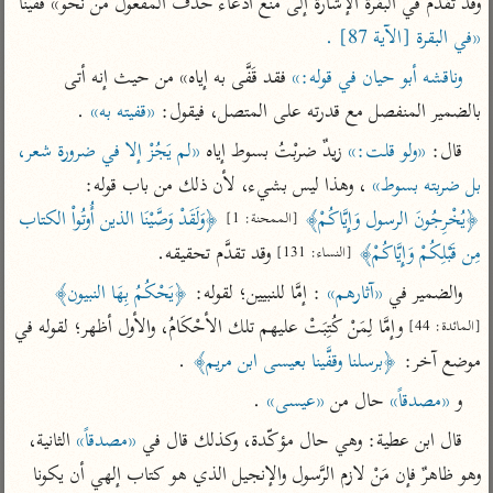
وقد تقدم في البقرة الإشارة إلى منع ادِّعاء حذف المفعول من نحو» قَفَّيْنَا 
تفسير أبي السعود
الدر المنثور
تفسير السمرقندي
«في البقرة [الآية 87] .
الكشاف للزمخشري
تفسير ابن أبي حاتم
تفسير الثعلبي
وناقشه أبو حيان في قوله:»
 فقد قَفَّى به إياه» من حيث إنه أتى 
تفسير مقاتل
بالضمير المنفصل مع قدرته على المتصل، فيقول: 
«قفيته به»
 .
تفسير قتادة
قال: 
«ولو قلت:»
 زيدٌ ضربْتُ بسوط إياه 
«لم يَجُزْ إلا في ضرورة شعر، 
بل ضربته بسوط»
 ، وهذا ليس بشيء، لأن ذلك من باب قوله: 
﴿يُخْرِجُونَ الرسول وَإِيَّاكُمْ﴾
﴿وَلَقَدْ وَصَّيْنَا الذين أُوتُواْ الكتاب 
[الممحنة: 1]
مِن قَبْلِكُمْ وَإِيَّاكُمْ﴾
 وقد تقدَّم تحقيقه.
[النساء: 131]
اشترك لتصلك أخبار مشاريعنا
والضمير في 
«آثارهم»
 : إمَّا للنبيين؛ لقوله: 
﴿يَحْكُمُ بِهَا النبيون﴾
اشترك
 وإمَّا لِمَنْ كُتِبَتْ عليهم تلك الأحْكَامُ، والأول أظهر؛ لقوله في 
[المائدة: 44]
موضع آخر: 
﴿برسلنا وقفَّينا بعيسى ابن مريم﴾
 .
راسلنا
•
تليجرام
•
تويتر
و 
«مصدقاً»
 حال من 
«عيسى»
 .
تعليمات
•
عن الباحث القرآني
قال ابن عطية: وهي حال مؤكّدة، وكذلك قال في 
«مصدقاً»
 الثانية، 
وهو ظاهرٌ فإن مَنْ لازم الرَّسول والإنجيل الذي هو كتاب إلهي أن يكونا 
أندرويد
أيفون