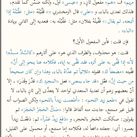
تفسير الآلوسي
مريم»
 ف 
«هم»
 مفعول ثانٍ، و 
«عيسى»
 أول، ولكنه ضُمِّن كما تقدم، 
جمع الأقوال
تفسير ابن عثيمين
فلذلك تعدى بالباء، و 
«على»
 قال الزمخشري 
«»
 قَفَّيْتُهُ 
«مثل: عَقَّبْتُهُ إذا 
تفسير ابن الجوزي
تفسير الرازي
أتبعته، ثم يقال:»
 قَفَّيتُهُ بفلان» مثل: عَقَّبْتُه به: فتعديه إلى الثاني بزيادة 
تفسير الماوردي
«الباء»
 .
مركَّزة العبارة
أخرى
تفسير الجلالين
فإن قلت: فأين المفعول الأول؟
أضواء البيان
منتقاة
جامع البيان للإيجي
قلت: هو محذوف، والظرف الذي هو» على آثارهم 
«كالسَّادِّ مسدَّه؛ 
تفسير ابن القيم
نظم الدرر للبقاعي
تفسير البيضاوي
لأنه إذا قَفَّى به على أثره، فقد قَفَّى به إياه، فكلامه هنا ينحو إلى أنَّ»
تفسير ابن تيمية
قفَّيته 
«مضعفاً ك»
 قفوته 
«ثلاثياً ثم عدَّاهُ بالباء، وهذا وإن كان صحيحاً 
تفسير النسفي
لغة وبلاغة
من حيث إنَّ»
 فعَّل 
«قد جاء بمعنى»
 فعل 
«المجرد ك»
 قدَّرَ وقَدَرَ» ، إلا 
الوجيز للواحدي
التحرير والتنوير
عامّة
أنّ بعضهم زعم أن تعدية المتعدي لواحد لا يتعدَّى إلى ثانٍ بالباء، لا 
تفسير ابن أبي زمنين
تفسير السمعاني
المحرر الوجيز لابن
تقول في 
«طعم زيد اللحم»
 : 
«أطعمت زيداً باللحم»
 ولكن الصواب أنه 
عطية
تفسير مكّي
قليل غير ممتنع، جاءت منه ألفاظ قالوا: 
«صَكَّ الحَجَرُ الحَجَرَ»
 ثم 
البحر المحيط لأبي
آثار
محاسن التأويل
حيان
يقولون: صككت الحَجَر بالحجر، و 
«دَفَعَ زيدٌ عَمْراً»
 ثم: دَفَعْتُ زيداً 
للقاسمي
موسوعة التفسير
بعمرو: أي: جعلته دافعاً له، فكلامه إما ممتنع، أو محمول على القليل، 
البسيط للواحدي
المأثور
تفسير الثعالبي