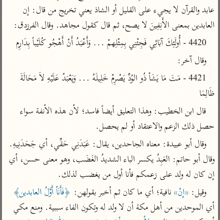
تفسير أبي السعود
الدر المنثور
عابد والقرآن لا يجيء على القليل أو الشاذ يعني تخريج من قال: إن 
تفسير السمرقندي
الكشاف للزمخشري
تفسير ابن أبي حاتم
العابدين بمعنى الأَنِفِينَ لا يصح، ثم قال كقول مجاهد. وقال الفرزدق:
تفسير الثعلبي
تفسير مقاتل
4420 - أُولَئِكَ آبَائِي فَجِئْنِي بِمِثْلِهمْ ... وَأَعْبَدُ أَنْ أَهْجُو كُلَيْباً بِدَارِم
تفسير قتادة
وقال آخر:
4421 - مَتَ مَا يَشَأ ذُو الوُدِّ يَصْرِمْ خَلِيلَهُ ... وَيَعْبَدْ عَلَيْهِ لاَ مَحَالَةَ 
ظَالِمَا
قال ابن الخطيب: وهذا التعليق أيضاً فاسد؛ لأن هذه الأنفة سواء 
اشترك لتصلك أخبار مشاريعنا
حصل ذلك الزعم والاعتقاد أو لم يحصل.
اشترك
وقال أبو عبيدة: معناه الجاحدين، يقال: عَبَدَنِي حَقِّي، أي جَحَدَنِيهِ. 
وقال أبو حاتم: العَبِدُ يكسر الباء الشديدُ الغَضَب، وهو معنى حسن، أي 
راسلنا
•
تليجرام
•
تويتر
إن كان له ولد على زعمكم فأنا أول من يغضب لذلك.
تعليمات
•
عن الباحث القرآني
وقيل: 
«إنْ»
 نافية؛ أي ما كان ثم أخبر بقولهن: 
﴿فَأَنَاْ أَوَّلُ العابدين﴾
أي الموحدين من أهل مكة أن لا ولد له وتكون الفاء سببية. ومنع مكي 
أندرويد
أيفون