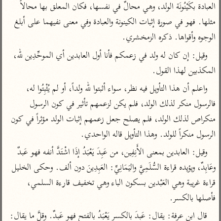
تفسير الآلوسي
جمع الأقوال
العبادة بكَيْنُونَة الولد، وهي محالٌ في نفسها، فكان المعلق بها محالاً 
تفسير ابن عثيمين
تفسير ابن الجوزي
تفسير الرازي
مثلها. فهو في صورة إثبات الكينونة والعبادة وفي معنى نفيهما على أبلغ 
تفسير الماوردي
الوجوه وأقواها. ذكره الزمخشري.
مركَّزة العبارة
أخرى
وقيل: إن كان له ولد في زعمكم فأنا أول العابدين أي الموحِّدِين لله، 
تفسير الجلالين
أضواء البيان
المكذبين لهذا القول.
منتقاة
جامع البيان للإيجي
تفسير ابن القيم
نظم الدرر للبقاعي
واعلم أن هذا التأويل فيه نظر، سواء أثبتوا لله ولداً، أو لم يُثْبِتُوا له، 
تفسير البيضاوي
تفسير ابن تيمية
فالرسول منكر لذلك الولد، فلم يكن لزعمهم تأثير في كون الرسول 
تفسير النسفي
منكراص لذلك الولد، فلم يصلح جعل زعمهم إثبات الولد مؤثراً في كون 
لغة وبلاغة
الوجيز للواحدي
الرسول منكراً للولد. وهذا التأويل قاله الواحدي.
التحرير والتنوير
عامّة
تفسير ابن أبي زمنين
وقيل: العابدين بمعنى الأَنِفِين، من عَبِدَ يَعْبَدُ إذَا اشْتَدَّ أنفه فهو عَبدٌ 
تفسير السمعاني
المحرر الوجيز لابن
عطية
وعَابِدٌ، ويؤيده قراءة السُّلَمِيَّ واليَمَانِيِّ: العَبِدِينَ دون ألف. وحكى الخليل 
تفسير مكّي
البحر المحيط لأبي
قراءة غريبة وهي العَبْدين بسكون الباء وهي تخفيف قارءة السلمي، 
آثار
محاسن التأويل
حيان
للقاسمي
فأصلها بالكسر.
موسوعة التفسير
البسيط للواحدي
المأثور
تفسير الثعالبي
قال ابن عرفة: يقال: عَبِدَ بالكسر يَعْبَدُ بالفتح فهو عَبِدٌ. وقلَّ ما يقال: 