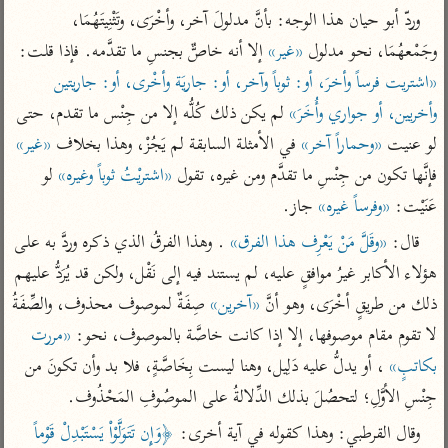
تفسير الآلوسي
جمع الأقوال
وردّ أبو حيان هذا الوجه: بأنَّ مدلولَ آخر، وأخْرَى، وتَثْنِيتَهُمَا، 
تفسير ابن عثيمين
تفسير ابن الجوزي
تفسير الرازي
وجَمْعهُمَا، نحو مدلول 
«غير»
 إلا أنه خاصٌّ بجنسِ ما تقدَّمه. فإذا قلت: 
تفسير الماوردي
«اشتريت فرساً وأخرَ، أو: ثوباً وآخر، أو: جاريَة وأخْرى، أو: جاريتين 
مركَّزة العبارة
أخرى
وأخريين، أو جواري وأُخَرَ»
 لم يكن ذلك كُلُّه إلا من جِنْس ما تقدم، حتى 
تفسير الجلالين
أضواء البيان
لو عنيت 
«وحماراً آخر»
 في الأمثلة السابقة لم يَجُزْ، وهذا بخلاف 
«غير»
منتقاة
جامع البيان للإيجي
تفسير ابن القيم
نظم الدرر للبقاعي
فإنَّها تكون من جِنْسِ ما تقدَّم ومن غيره، تقول 
«اشتريْتُ ثوباً وغيره»
 لو 
تفسير البيضاوي
عَنَيْت: 
«وفرساً غيره»
 جاز.
تفسير ابن تيمية
تفسير النسفي
قال: 
«وقَلَّ مَنْ يَعْرِف هذا الفرق»
 . وهذا الفرقُ الذي ذكره وردَّ به على 
لغة وبلاغة
الوجيز للواحدي
هؤلاء الأكابر غيرُ موافقٍ عليه، لم يستند فيه إلى نَقْل، ولكن قد يُرَدُّ عليهم 
التحرير والتنوير
عامّة
ذلك من طريقٍ أخْرَى، وهو أنَّ 
«آخرين»
 صِفَةٌ لموصوف محذوف، والصِّفَةُ 
تفسير ابن أبي زمنين
تفسير السمعاني
المحرر الوجيز لابن
عطية
لا تقوم مقام موصوفها، إلا إذا كانت خاصَّة بالموصوف، نحو: 
«مررت 
تفسير مكّي
البحر المحيط لأبي
بكاتبٍ»
 ، أو يدلُّ عليه دَلِيل، وهنا ليست بِخَاصَّةٍ، فلا بد وأن تكونَ من 
آثار
محاسن التأويل
حيان
جِنْسِ الأوَّلِ؛ لتحصُلَ بذلك الدِّلالةُ على الموصُوفِ المَحْذُوف.
للقاسمي
موسوعة التفسير
البسيط للواحدي
المأثور
وقال القرطبي: وهذا كقوله في آية أخرى: 
﴿وَإِن تَتَوَلَّوْاْ يَسْتَبْدِلْ قَوْماً 
تفسير الثعالبي