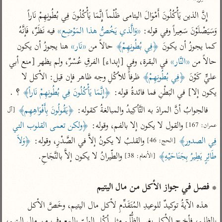
تفسير أبي السعود
الدر المنثور
تفسير السمرقندي
إِنَّ الذين يَأْكُلُونَ أَمْوَالَ اليتامى ظُلْماً إِنَّمَا يَأْكُلُونَ فِي بُطُونِهِمْ نَاراً 
الكشاف للزمخشري
تفسير ابن أبي حاتم
تفسير الثعلبي
وَسَيَصْلَوْنَ سَعِيراً وفي قوله: 
«وَالَّذي يَخُصُّ هذا المَوْضِع»
 فيه نَظَرٌ، فَإنَّهُ 
تفسير مقاتل
كما يجوزُ أن يكونَ 
﴿فِي بُطُونِهِمْ﴾
 حالاً من 
«نَار»
 هنا يجوزُ أن يكون 
تفسير قتادة
حالاً من 
«النَّار»
 في البقرة، وفي [إبداء] الفرقِ عُسْرٌ، ولم يظهر [منع أبي 
عليٍّ كَوْنَ 
﴿فِي بُطُونِهِمْ﴾
 ظرفاًَ للأكْلِ وجه ظاهر فإن قيل: الأكل لا 
يكون إلا] في البَطْنِ فما فائدةُ قوله: 
﴿إِنَّمَا يَأْكُلُونَ فِي بُطُونِهِمْ نَاراً﴾
 ؟ .
فالجوابُ أنَّ المرادَ به التَّأكِيدُ والمبالغةُ كقوله: 
﴿يَقُولُونَ بِأَفْوَاهِهِم﴾
[آل 
اشترك لتصلك أخبار مشاريعنا
 والقول لا يكون إلا بالفم، وقوله: 
﴿ولكن تعمى القلوب التي 
عمران: 167]
فِي الصدور﴾
 والقلبُ لا يكونُ إلاَّ في الصَّدْرِ، وقوله: 
﴿وَلاَ 
اشترك
[الحج: 46]
طَائِرٍ يَطِيرُ بِجَنَاحَيْهِ﴾
[الأنعام: 38]
راسلنا
•
تليجرام
•
تويتر
تعليمات
•
عن الباحث القرآني
* فصل في جواز الأكل من مال اليتيم
هذه الآيةُ توكيدٌ للوعيدِ المُتَقَدِّمِ لأكل مال اليتيم، وخَصَّ الأكل 
بالظلم، فأخرج الأكل بغير الظُّلْمِ مثل أكْلِ الوليّ بالمعروف من مال اليتيم، 
أندرويد
أيفون