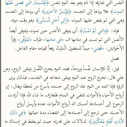
تفسير الآلوسي
النقس التي تفارقه إذا نام وهو بعد النوم تنفس 
﴿فَيُمْسِكُ التي قضى عَلَيْهَا 
جمع الأقوال
تفسير ابن عثيمين
تفسير ابن الجوزي
تفسير الرازي
الموت﴾
 فلا يردها إلى الجسد 
﴿وَيُرْسِلُ الأخرى﴾
 أي يردها إلى الجسد 
وهي التي لم يقض عليها الموت 
﴿إلى أَجَلٍ مُّسَمًّى﴾
 وهو وقت موته.
تفسير الماوردي
مركَّزة العبارة
قوله: 
﴿والتي لَمْ تَمُتْ﴾
 أي يتوفى الأنفس حين تموت وتتوفى أيضاً 
أخرى
تفسير الجلالين
الأنفسَ التي لم تمت في منامها ف 
«في منامها»
 ظرف 
«ليَتَوَفَّى»
 وقرأ 
أضواء البيان
منتقاة
جامع البيان للإيجي
الأخَوَانش: 
«قُضِيَ»
 مبنياً للمغفول الْمَوْتُ رفعاً لقيامه مقام الفاعل.
تفسير ابن القيم
نظم الدرر للبقاعي
تفسير البيضاوي
فصل
تفسير ابن تيمية
تفسير النسفي
قيل: إنَّا للإنسان نَفْساً وروحاً، فعند النوم يخرج النَّفْسُ وتبقى الروح، وعن 
لغة وبلاغة
الوجيز للواحدي
عليِ قال: تخرج الروح عند النوم ويبقى شعاعه في الجَسَد، فبذلك يرى 
التحرير والتنوير
عامّة
الرؤيا فإذا انتبه من النوم عاد الروح إلى حسده بأسرعَ من لحظة ويقال: إن 
تفسير ابن أبي زمنين
تفسير السمعاني
المحرر الوجيز لابن
عطية
أرواح الأحياء والأموات تلتقي في المنام فتَتَعَارف ما شاء الله فإذا أرادت 
تفسير مكّي
البحر المحيط لأبي
الرجوع إلى أجسادها أمسك اله أرواح الأموات عنده وأرسل أرواح 
آثار
محاسن التأويل
حيان
الأجساد حتى ترجع إلى أجسادها إلى انقضاء مدة حياتها 
﴿فِي ذَلِكَ 
للقاسمي
موسوعة التفسير
البسيط للواحدي
لآيَاتٍ لِّقَوْمٍ يَتَفَكَّرُونَ﴾
 لدلالات على قدرته حيث لم يغلط في إمساك ما 
المأثور
تفسير الثعالبي