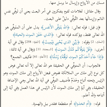
تفسير أبي السعود
مسك من الأرواح وإرسال ما يرسل منها.
الدر المنثور
تفسير السمرقندي
الكشاف للزمخشري
وقال مقاتل: لعَلامات لقوم يتفكرون في أمر البعث يعني أن تَوفِّي نفسٍ 
تفسير ابن أبي حاتم
تفسير الثعلبي
النائم وإرسالَها بعد التَّوفِّي دليلٌ على البعث.
تفسير مقاتل
فإن قيل: قوله تعالى: 
﴿الله يَتَوَفَّى الأنفس﴾
 يدل على أن المتَوفِّي هو 
تفسير قتادة
الله تعالى فقط، ويؤكده قوله تعالى: 
﴿الذي خَلَقَ الموت والحياة﴾
 وقوله: 
﴿رَبِّيَ الذي يُحْيِي وَيُمِيتُ﴾
 وقال في آية 
[الملك: 2]
[البقرة: 258]
أخرى: 
﴿قُلْ يَتَوَفَّاكُم مَّلَكُ الموت﴾
 (وقال في آية ثالثة: 
[السجدة: 11]
﴿إِذَا جَآءَ أَحَدَكُمُ الموت تَوَفَّتْهُ) رُسُلُنَا﴾
 فكيف الجمع؟
[الأنعام: 61]
اشترك لتصلك أخبار مشاريعنا
فالجواب: أن المتوفِّي في الحقيقة هو الله تعالى إلا أنه تعالى فوض 
اشترك
كل نوع إلى ملك من الملائكة ففوض قبضَ الأرواح إلى ملك الموت وهو 
الرئيس وتحته أتباع وخَدَمٌ فأضيف التوفِّي في آية الله تعالى وهي الإضافة 
راسلنا
•
تليجرام
•
تويتر
الحقيقة، وفي آيةٍ إلى ملك الموت لأن الرئيس في هذا العمل وفي آية إلى 
تعليمات
•
عن الباحث القرآني
أتباعه والله أعلم.
قوله: 
﴿أَمِ اتخذوا﴾
 أم منقطعة فتقدر ببل والهمزة.
أندرويد
أيفون