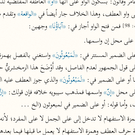
عَامر وقالون: بسكون الواو على أنها 
«أَوْ»
الزمخشري (٥٣٨ هـ)
 واو العطف، وهذا الخلاف جار أيضاً في 
«الواقعة»
 وتقدم م
ج
نحو ٨ مجلدات
 فمن فتح الواو أجاز في: 
«آبَاؤُنَا»
 وجهين:
98]
تف
 على محل إن واسمها.
على الضمير المستتر في: 
«لَمَبْعُوثُونَ»
ت
لى قول الجمهور لعدم الفاصل، وقد أَوْضَحَ هذا الزمخشريُّ 
 أو على الضمير في: 
«لَمَبْعُوثُونَ»
لى محل 
«إنّ»
 واسمها فمذهب سيبويه خلافه فإن قولك: 
«إنّ
، وأما قوله: أو على الضمير في لمبعوثون (الخ ...
قتا
ة حرف العطف وهمزة الاستفهام لا يعمل ما قبلها فيما بعدها