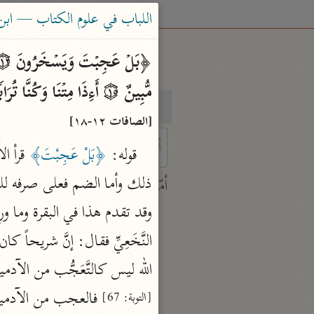
اللباب في علوم الكتاب — ابن عادل
مُّبِینٌ ۝١٥ أَءِذَا مِتۡنَا وَكُنَّا تُرَابࣰا وَعِظَـٰمًا أَءِنَّا لَمَبۡعُوثُونَ ۝١٦ أَوَءَابَاۤؤُنَا ٱلۡأَوَّلُونَ ۝١٧ قُلۡ نَعَمۡ وَأَنتُمۡ دَ ٰ⁠خِرُونَ ۝١٨﴾ 
بحث
تفسير
[الصافات ١٢-١٨]
قوله: 
﴿بَلْ عَجِبْتَ﴾
 characters for results.
أمّهات
جامع البيان
ابن جرير الطبري (٣١٠ هـ)
نحو ٢٨ مجلدًا
الله ليس كالتَّعَجُّب من الآدم
تفسير القرآن العظيم
[التوبة: 67]
ابن كثير (٧٧٤ هـ)