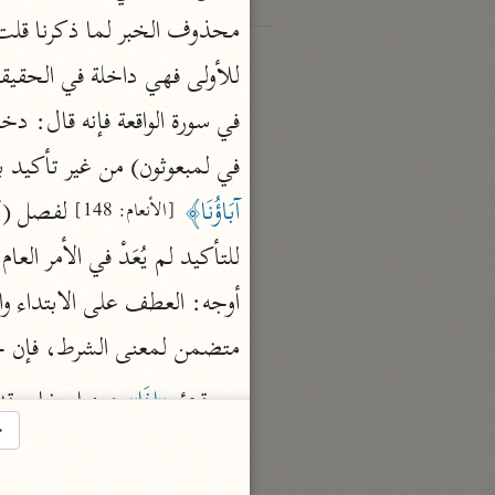
في لمبعوثون) من غير تأكيد
آبَاؤُنَا﴾
[الأنعام: 148]
للتأكيد لم يُعَدْ في الأمر ال
أوجه: العطف على الابتداء وا
متضمن لمعنى الشرط، فإن جعلتها 
وقرئ 
«إذَا»
 دون استفام وقد
→
قوله: 
﴿وَأَنتُمْ دَاخِرُونَ﴾
 جمل