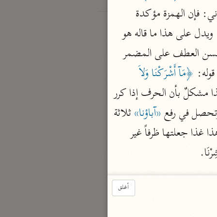
محذوف الخبر لما ذكرنا قلت: أما الرد الأول: فلا يلزم لأنه لا يُلْتَزَمُ مذهب سيبويه وأما الثاني: فإن الهمزة مؤكدة 
للأولى فهي داخلة في الحقيقة على الجملة إلا أنه فصل بين الهمزتين بإنّ واسْمِهَا وخبرها. ويدل على هذا ما قاله هو 
في سورة الواقعة فإنه قال: دخلت همزة الاستفهام على حرف العطف، فإن قلت: كيف حسن العطف على المضمر 
وله: 
﴿مَآ أَشْرَكْنَا وَلاَ 
 لفصل (لا) المؤكدة للنفي لأن لا مؤكدة للنفي المتقدم بما إلا أن هذا مشكلٌ بأن الحرف إذا كرر 
ه وتحصل في رفع 
«آباؤنا»
 ثلاثة 
 محذوف أي: أَنُبْعَثُ إذَا مِتْنَا هذا غذا جعلتها ظرفاً غير 
نَا.
أغلق
 أي تبعثون وأنتم صاغرون أذلاَّء قال أبو 