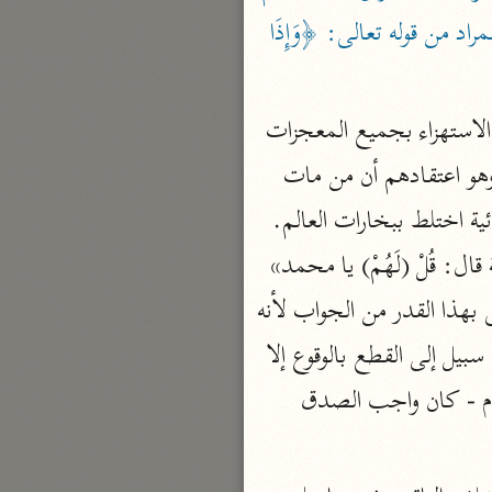
إذا رأوا معجزة قاهرة وآية باهرة حملوها على أنها سِحْرٌ وسَخِرُوا منها واسْتَهْزَأُوا بها وهذا هو المراد من قوله تعالى: ﴿وَإِذَا 
نحو ٣ مجلدات
الوجيز
الواحدي (٤٦٨ هـ)
 وهذا بيان للسَّبب الذي حملهم على الاستهزاء بجميع المعجزات 
نحو مجلد
وهو اعتقادهم أن من مات وتفرقت أجزاؤه في العالم فما فيه من الأرض بجميع المعجزات وهو اعتقادهم أن من مات 
تفسير القرآن العزيز
وتفرقت أجزاؤه في العالم فما فيه من الأرض اختلط (بتراب) الأرض وما فيه من المائية والهوائية اختلط ببخارات العالم. 
ابن أبي زمنين (٣٩٩ هـ)
نحو مجلدين
فهذا الإنسان كيف يعقل عَوْدُه بعينه حيًّا ثانياً؟! ثم إنه تعالى لما حكى عنهم هذه الشبهة قال: قُلْ (لَهُمْ) يا محمد» 
نَعَمْ وَأَنْتُمْ دَاخِرُون» أي نعم تبعثون وأنتم صاغرون، والدخور أشد الصغار وإنما اكتفى تعالى بهذا القدر من الجواب لأنه 
ذكر في الآية المتقدمة البرهان القطعي على أنه (أمر) ممكن وإذا ثبت الجواب القطعي فلا سبيل إلى القطع بالوقوع إلا 
موسوعة التفسير المأثور
بأخبار المخبر الصادق فلما قامت المعجزات على صدق محمد - عليه (الصلاة و) السلام - كان واجب الصدق 
معهد الشاطبي
٢٣ مجلدًا