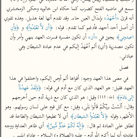
تفسير أبي السعود
الدر المنثور
تفسير السمرقندي
سمع في ماضيه الفتح كضرب كما حكاه ابن خالويه وحكى الزمخشري 
الكشاف للزمخشري
تفسير ابن أبي حاتم
تفسير الثعلبي
أنه قرئ 
«أَحْهَدْ»
 بإبدَال العين حاء. وقد تقدم أنها لغة هذيل. وهذه تقوي 
تفسير مقاتل
أن أصل أحد أحهد فأدغم كما تقدم. قوله: 
﴿أَن لاَّ تَعْبُدُواْ﴾
 و 
﴿وَأَنِ 
تفسير قتادة
اعبدوني﴾
 يجوز في 
«أن»
 أن تكون مفسرة فسرت العهد بنهي وأمر وأن 
تكون مصدرية (أي) ألم أعْهَدْ إليكم في عدم عبادة الشيطان وفي 
عبادتي.
فصل
اشترك لتصلك أخبار مشاريعنا
في معنى هذا العهد وجوه: أقواها ألم أوصِ إليكم، واختلفوا في هذا 
العهد فقيل: هو العهد الذي كان مع آدم في قوله: 
﴿وَلَقَدْ عَهِدْنَآ 
اشترك
إلىءَادَمَ﴾
 وقيل: هو الذي كان مع ذرية آدم حين أخرجهم 
[طه: 115]
راسلنا
•
تليجرام
•
تويتر
وقال: ألَسْتُ بربِّكُمْ قَالُوا بَلَى، وقيل: مع كل قوم على لسان رسولهم. وهو 
تعليمات
•
عن الباحث القرآني
الأظهر، وقوله 
﴿لاَّ تَعْبُدُواْ الشيطان﴾
 أي لا تطيعوا الشيطان والطاعة قد 
تطلق على العبادة ثم قال: 
﴿إِنَّهُ لَكُمْ عَدُوٌّ مُّبِينٌ﴾
 أي ظاهر العداوة ووجه 
عادوته أنه لما أكرم الله آدم - عليه (الصلاة و) السلام - عاداه إبليس.
أندرويد
أيفون