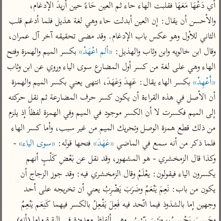
تفسير الآلوسي
جمع الأقوال
أي دَعْهَا مَعَهَا فقلبت الهاء حاء ثم العين حَاءً حين أريدَ الإدغام، 
تفسير ابن عثيمين
تفسير ابن الجوزي
تفسير الرازي
والأحسن أن يقال: إن العين أبدلت حاء وهي لغة هذيل فلما أدغم قلب 
الثاني للأول وهو عكس باب الإدغام. وقد مضى تحقيقه آخر آل عمران، 
تفسير الماوردي
مركَّزة العبارة
وقال ابن خالويه وابن وثاب والهذيل: 
«ألم اعْهَدْ»
 بكسر الميم والهمزة وفتح 
أخرى
تفسير الجلالين
الهاء وهي على لغة من كسر أول المضارع سوى الياء وروي عن ابن وثاب 
أضواء البيان
منتقاة
جامع البيان للإيجي
«أَعْهِدْ»
 بكسر الهاء يقال: عَهِدَ وَعَهَدَ، انتهى يعني بكسر الميم والهمزة 
تفسير ابن القيم
نظم الدرر للبقاعي
أن الأصل في هذه القراءة أن يكون كسر حرف المضارعة ثم نقل حركته 
تفسير البيضاوي
تفسير ابن تيمية
إلى الميم فكسرت لا أن الكسر موجود في الميم وفي الهمزة لفظاً إذ يلزم 
تفسير النسفي
لغة وبلاغة
من ذلك قطع همزة الوصل وتحريك الميم من غير سبب، وأما كسر الهاء 
الوجيز للواحدي
التحرير والتنوير
عامّة
فلما ذكر من أنه سمع في الماضي 
«عَهَدَ»
 فتحها قوله: 
«سوى الياء»
 - 
تفسير ابن أبي زمنين
تفسير السمعاني
المحرر الوجيز لابن
وكذا قال الزمخشري - هو المشهور، وقد نقل عن بَعْضِ كَلْبٍ أنهم 
عطية
تفسير مكّي
يكسرون الياء فيقولون: يعْلَمُ وقال الزمخشري فيه: وقد جوز الزجاج أن 
البحر المحيط لأبي
آثار
محاسن التأويل
يكون من باب: نَعِمَ يَنْعَمُ وضَرَبَ يَضْرِبُ يعني أن تخريجه على أحد 
حيان
للقاسمي
موسوعة التفسير
وجهين إما بالشذوذ فيما اتّحد فيه فَعِلَ يَفْعِلُ بالكسر فيهما كَنِعَم يَنْعِمُ 
البسيط للواحدي
المأثور
تفسير الثعالبي
وحَسِبَ يَحْسبُ، ويَئِسَ يَيْئسُ. وهي ألفاظ معدودة في البقرة وإما (أنه) 