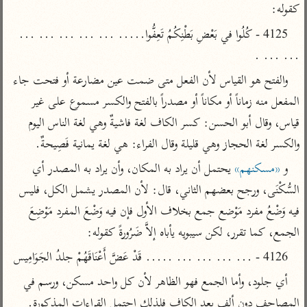
تفسير الآلوسي
جمع الأقوال
كقوله:
تفسير ابن عثيمين
تفسير ابن الجوزي
تفسير الرازي
4125 - كُلُوا في بَعْضِ بَطْنِكُمُ تَعِفُّوا..... ... ... ... ... ... 
تفسير الماوردي
... ... .
مركَّزة العبارة
أخرى
والفتح هو القياس لأن الفعل متى ضمت عين مضارعة أو فتحت جاء 
تفسير الجلالين
أضواء البيان
منتقاة
المفعل منه زماناً أو مكاناً أو مصدراً بالفتح والكسر مسموع على غير 
جامع البيان للإيجي
تفسير ابن القيم
نظم الدرر للبقاعي
قياس، وقال أبو الحسن: كسر الكاف لغة فاشيةٌ وهي لغة الناس اليوم 
تفسير البيضاوي
تفسير ابن تيمية
والكسر لغة الحجاز وهي قليلة وقال الفراء: هي لغة يمانية فَصِيحةٌ.
تفسير النسفي
لغة وبلاغة
و 
«مسكنهم»
 يحتمل أن يراد به المكان، وأن يراد به المصدر أي 
الوجيز للواحدي
التحرير والتنوير
السُّكْنَى، ورجح بعضهم الثاني، قال: لأن المصدر يشمل الكل، فليس 
عامّة
تفسير ابن أبي زمنين
فيه وَضْعُ مفرد مَوْضع جمع بخلاف الأول فإن فيه وَضْعَ المفرد مَوْضِعَ 
تفسير السمعاني
المحرر الوجيز لابن
عطية
الجمع، كما تقرر، لكن سيبويه يأباه إلاَّ ضَرُورةً كقوله:
تفسير مكّي
البحر المحيط لأبي
4126 - ... ... ... ... ..... قَدْ عَضَّ أَعْنَاقَهُمْ جلدُ الجَوَامِيس
آثار
محاسن التأويل
حيان
للقاسمي
موسوعة التفسير
أي جلود، وأما الجمع فهو الظاهر لأن كل واحد مسكن، ورسم في 
البسيط للواحدي
المأثور
تفسير الثعالبي
المصاحف دون ألف بعد الكاف فلذلك احتمل القراءات المذكورة.