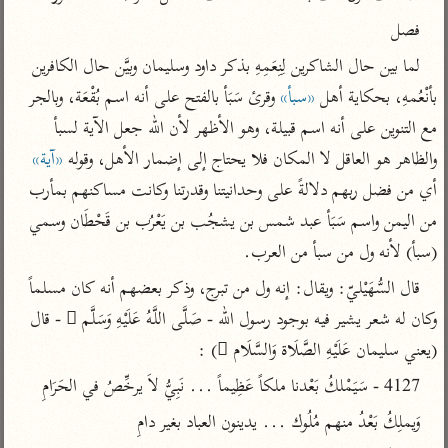
تفسير أبي السعود
الدر المنثور
تفسير السمرقندي
فصل
الكشاف للزمخشري
تفسير ابن أبي حاتم
تفسير الثعلبي
لما بين حال الشاكرين لِنِعَمِهِ بذكر داود وسليمان وبيَّن حال الكافرين 
تفسير مقاتل
بأنْعُمهِ، بحكاية أهل 
«سبأ»
 وقرئ سَبَأ بالفتح على أنه اسم بُقْعَة، وبالجر 
تفسير قتادة
مع التنوين على أنه اسم قبيلة، وهو الأظهر لأن الله جعل الآية لسبأ 
والظاهر هو العاقل لا المكان فلا يحتاج إلى إضمار الأهل، وقوله 
«آية»
أي من فضل ربهم دلالةً على وحدانيتنا وقدرتنا وكانت مساكنهم بمأرب 
من اليمن واسم سَبَأ عبد شمس بن يشجُب بن يَعْرُب بن قَحْطَان وسمي 
اشترك لتصلك أخبار مشاريعنا
(سبأ) لأنه ول من سبأ من العرب.
اشترك
قال السُّهَيْليّ: ويقال: إنه ول من تبرج، وذكر بعضهم أنه كان مسلماً 
وكان له شعر يشير فيه بوجود رسول الله - صَلَّى اللَّهُ عَلَيْهِ وَسَلَّم َ - قال 
راسلنا
•
تليجرام
•
تويتر
(يعني سليمان عَلَيْهِ الصَّلَاة وَالسَّلَام ُ) :
تعليمات
•
عن الباحث القرآني
4127 - سَيَمْلكُ بَعْدنا ملكاً عَظِيماً ... نَبِيُّ لاَ يرخِّصُ في الحَرَامِ
وَيملِكُ بَعْدُ منهم مُلُوك ... يدينون العباد بغير دامِ
أندرويد
أيفون